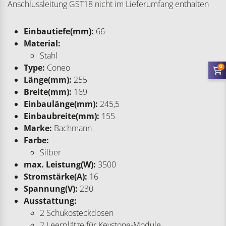
Anschlussleitung GST18 nicht im Lieferumfang enthalten
Einbautiefe(mm):
66
Material:
Stahl
Type:
Coneo
0
Länge(mm):
255
Breite(mm):
169
Einbaulänge(mm):
245,5
Einbaubreite(mm):
155
Marke:
Bachmann
Farbe:
Silber
max. Leistung(W):
3500
Stromstärke(A):
16
Spannung(V):
230
Ausstattung:
2 Schukosteckdosen
2 Leerplätze für Keystone-Module