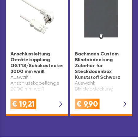
Anschlussleitung
Bachmann Custom
Gerätekupplung
Blindabdeckung
GST18/Schukostecker
Zubehör für
2000 mm weiß
Steckdosenbox
Auswahl:
Kunststoff Schwarz
Anschlusskabellänge
Auswahl:
2000 mm weiß
Blindabdeckung
schwarz
€
19,21
€
9,90