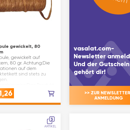
pule gewickelt, 80
vasalat.com-
m
Newsletter anmeld
ule, gewickelt auf
ern, 80 gr. Achtung:Die
Und der Gutschein
mationen auf dem
gehört dir!
tetikett sind stets zu
gen.
renhinweise:Das Produkt
emäß CLP-Verordnung
1,26
>> ZUR NEWSLETTER
eingestuft. Gewicht(g)…
ANMELDUNG
3
ARTIKEL