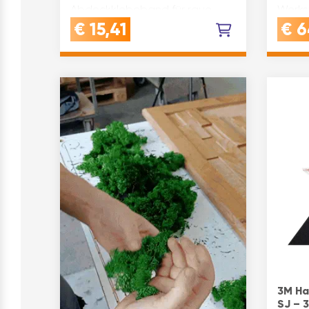
Abdeckklebeband für raue
Werkst
Oberflächen wie Beton und
Glas 
€
15,41
€
6
Holz, ideal für Malerarbeiten im
Kunsts
Innen- und Außenbereich mit
starker Haftung und sauberer
EntfernungQUALITÄT: Dieses
Kreppband mit sta…
3M Ha
SJ – 