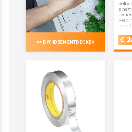
Selbst
einem
immer
Verbi
verar
für Sc
Klapp
€
2
>> DIY-IDEEN ENTDECKEN
usw.B