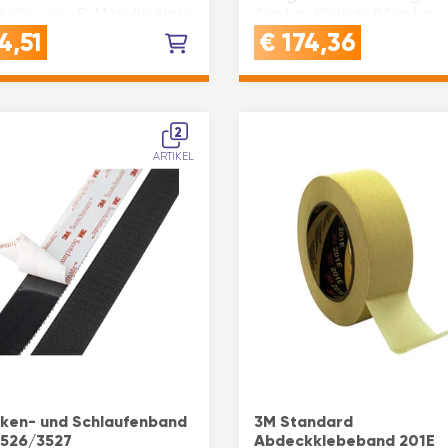
offe wie z.B. Metalle, Holz,
Acrylat-KlebstoffAcrylat-
und hochenergetischer
Klebstoff. Sie bieten sehr
4,51
€
174,36
toffe. Im Innen- u…
Anpassungsfähigkeit an d
klebenden Oberflächen…
2
ARTIKEL
ken- und Schlaufenband
3M Standard
3526/3527
Abdeckklebeband 201E