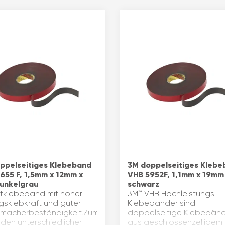
ppelseitiges Klebeband
3M doppelseitiges Kleb
655 F, 1,5mm x 12mm x
VHB 5952F, 1,1mm x 19mm
unkelgrau
schwarz
atklebeband mit hoher
3M™ VHB Hochleistungs-
gsklebkraft und guter
Klebebänder sind
macherbeständigkeit.Zum
doppelseitige Klebebän
nden unterschiedlicher
aus geschlossenzelligem