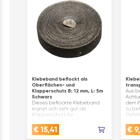
Klebeband beflockt als
Klebe
Oberflächen- und
trans
Klapperschutz B: 12 mm, L: 5m
Aus b
Schwarz
Achtu
Dieses beflockte Klebeband
dem Pr
eignet sich sehr gut als
zu be
Klapperschutz für
Gefah
Schrankrohre.Weitere
ist g
Einsatzgebiete sind
nicht 
€
15,41
€
9
Gegenstände die auf
Polyp
empfindlichen Oberflächen