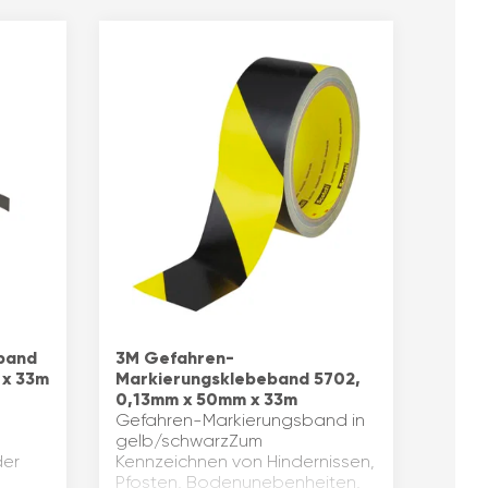
eband
3M Gefahren-
 x 33m
Markierungsklebeband 5702,
0,13mm x 50mm x 33m
Gefahren-Markierungsband in
gelb/schwarzZum
der
Kennzeichnen von Hindernissen,
Pfosten, Bodenunebenheiten,