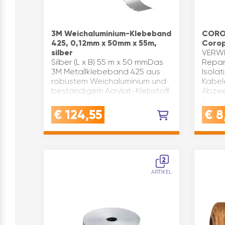
3M Weichaluminium-Klebeband
COROP
425, 0,12mm x 50mm x 55m,
Corop
silber
VERWE
Silber (L x B) 55 m x 50 mmDas
Repar
3M Metallklebeband 425 aus
Isola
robustem Weichaluminium und
Kabel
beständigem Acrylat-Klebstoff
Abzwe
eignet sich hervorragend zur
Funkt
Langzeitanwendung unter
Anwen
€
124,55
€
8
hoher BelastungSo ist es sog…
Effekt
2
ARTIKEL