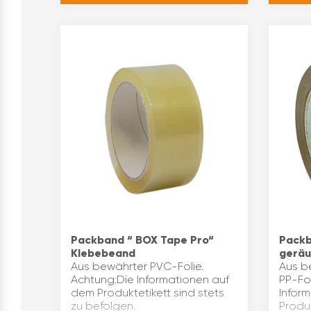
abgestellt werden um die
Oberfläche zu s…
Packband “ BOX Tape Pro“
Packb
Klebebeand
gerä
Aus bewährter PVC-Folie.
Aus b
Achtung:Die Informationen auf
PP-Fol
dem Produktetikett sind stets
Infor
zu befolgen.
Produk