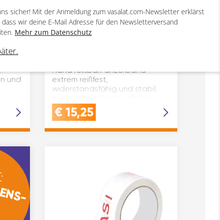
uns sicher! Mit der Anmeldung zum vasalat.com-Newsletter erklärst
, dass wir deine E-Mail Adresse für den Newsletterversand
iten.
Mehr zum Datenschutz
FOLTEC Gewebeband
Duct-Tape Länge: 50 Meter,
päter.
Breite: 48 mm,
ratur
Klebebandstärke: 0,18 mm | von
,
Hand reißbarPanzerband
en und
extrem reißfest,
widerstandsfähig und stabil,
perfekt für schnelle, effektive
 60454
und unkomplizierte Repa…
€
15,25
:
ENS-
N