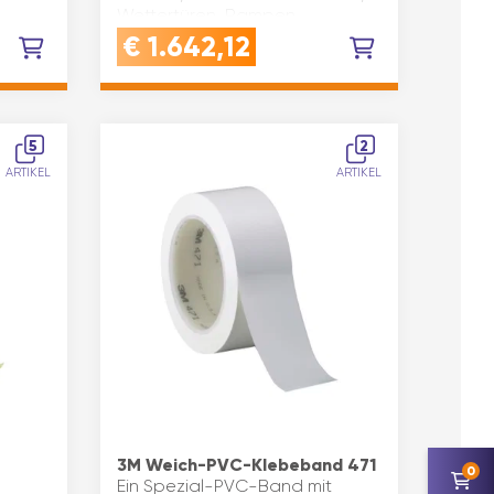
Wettertüren, Rampen,
 hohe
Engpässen,
€
1.642,12
ie zu
Bordsteinkanten.Auch als
Bodenmarkierung für Abstände
Verwendb…
5
2
ARTIKEL
ARTIKEL
3M Weich-PVC-Klebeband 471
0
Ein Spezial-PVC-Band mit