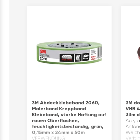
3M Abdeckklebeband 2060,
3M do
Malerband Kreppband
VHB 4
Klebeband, starke Haftung auf
33m d
rauen Oberflächen,
Acryl
feuchtigkeitsbeständig, grün,
Anfan
0,15mm x 24mm x 50m
Weich
VERWENDUNG:
Verbi