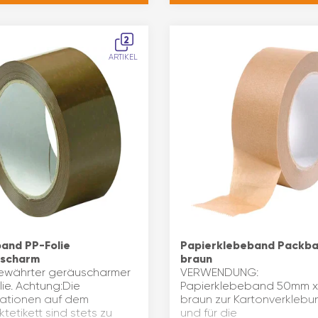
2
ARTIKEL
and PP-Folie
Papierklebeband Packb
uscharm
braun
ewährter geräuscharmer
VERWENDUNG:
ie. Achtung:Die
Papierklebeband 50mm 
mationen auf dem
braun zur Kartonverklebu
tetikett sind stets zu
und für die