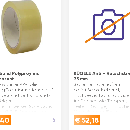
band Polyproylen,
KÜGELE Anti – Rutschstre
parent
25 mm
ewährter PP-Folie.
Sicherheit, die haften
ng:Die Informationen auf
bleibt.Selbstklebend,
oduktetikett sind stets
hochbelastbar und daue
folgen.
für Flächen wie Treppen,
renhinweise:Das Produkt
Leitern, Gänge, Trittfläch
emäß CLP-Verordnung
Maschinen etc.!Poröse
eingestuft. Material:
Untergründe wie rohes Ho
,40
€
52,18
ropylen Bands…
Beton (roh, vers…