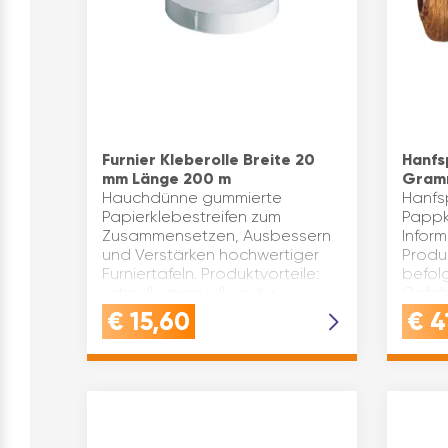
Furnier Kleberolle Breite 20
Hanfs
mm Länge 200 m
Gram
Hauchdünne gummierte
Hanfsp
Papierklebestreifen zum
Pappk
Zusammensetzen, Ausbessern
Infor
und Verstärken hochwertiger
Produk
Furniertafeln. Produktvorteile:
befol
schnelle manuelle oder
Gefah
automatische Verarbeitung
ist g
€
15,60
€
4
ungelochte oder …
nicht 