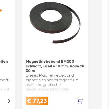
ifen
Magnetklebeband BM200
schwarz, Breite 10 mm, Rolle zu
30 m
Dieses Magnetklebeband
rhaft
eignet sich hervorragend um
nicht-magnetische
en auf
Gegenstände (Schilder,
Aluminiumprofile, LED-Bänder,
lz,
usw.) auf Metalloberflächen zu
€
77,23
befestigen.Das ideale
Befestigungsmaterial f…