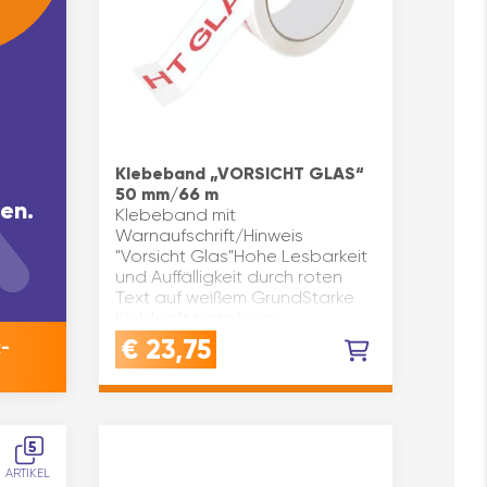
Klebeband „VORSICHT GLAS“
50 mm/66 m
en.
Klebeband mit
Warnaufschrift/Hinweis
"Vorsicht Glas"Hohe Lesbarkeit
und Auffälligkeit durch roten
Text auf weißem GrundStarke
Klebkraft trotz leiser
Abrollung.Haftet auf den
€
23,75
-
meisten Karton- und Pap…
5
ARTIKEL