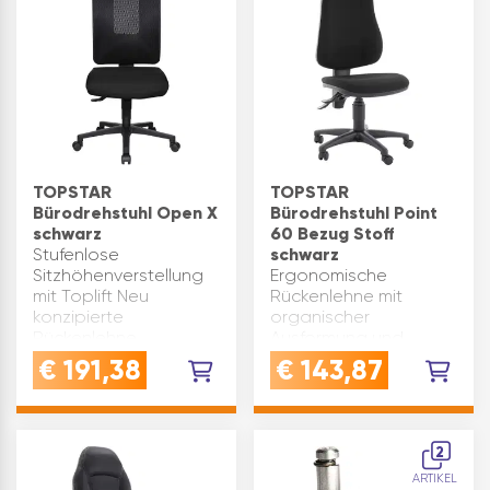
Komfortabler Mul…
Muldensitz für…
TOPSTAR
TOPSTAR
Bürodrehstuhl Open X
Bürodrehstuhl Point
schwarz
60 Bezug Stoff
Stufenlose
schwarz
Sitzhöhenverstellung
Ergonomische
mit Toplift Neu
Rückenlehne mit
konzipierte
organischer
Rückenlehne
Ausformung und
„Window“ mit
integrierter
€
191,38
€
143,87
atmungsaktiver
Lendenwirbelstütze,
Netzbespannung,
stützt den gesamten
sorgt für ein
Rückenbereich.
angenehmes
Komfort-
2
„Wohlfühlklima“ am
Permanentkontaktmechan
ARTIKEL
Rücken Rücken…
zur Verstellung der