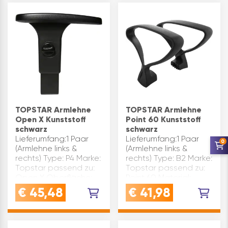
Paar (Armlehne links &
rec…
TOPSTAR Armlehne
TOPSTAR Armlehne
Open X Kunststoff
Point 60 Kunststoff
schwarz
schwarz
Lieferumfang:1 Paar
Lieferumfang:1 Paar
0
(Armlehne links &
(Armlehne links &
rechts) Type: P4 Marke:
rechts) Type: B2 Marke:
Topstar passend zu:
Topstar passend zu:
Open X Oberfläche:
Point 60 Material:
schwarz Material:
Kunststoff Oberfläche:
€
45,48
€
41,98
Kunststoff
schwarz
Inhaltsangabe (PAA): 1
Inhaltsangabe (PAA): 1