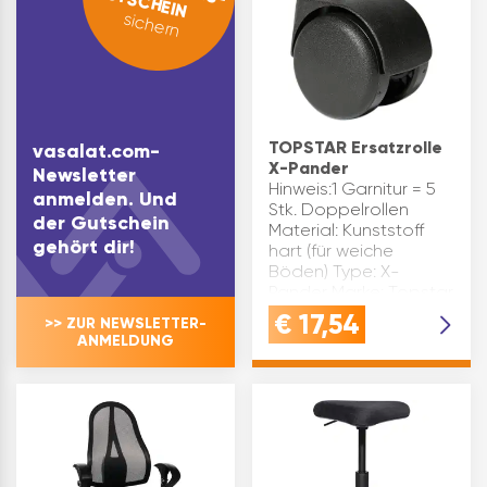
GUTSCHEIN
sichern
TOPSTAR Ersatzrolle
vasalat.com-
X-Pander
Newsletter
Hinweis:1 Garnitur = 5
anmelden. Und
Stk. Doppelrollen
der Gutschein
Material: Kunststoff
gehört dir!
hart (für weiche
Böden) Type: X-
Pander Marke: Topstar
Inhaltsangabe (GT): 1
€
17,54
>> ZUR NEWSLETTER-
ANMELDUNG