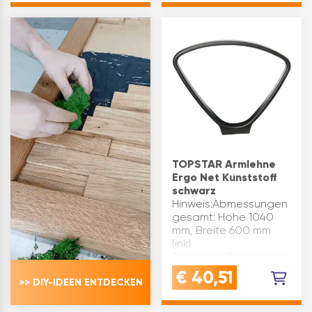
weiche Doppelrollen
hohe Schaumdichte
passend zu:
gewährleistet einen
Bürodrehstühle von
langen Sitzkomfort
In…
auch bei Sitzdaue…
TOPSTAR Armlehne
Ergo Net Kunststoff
schwarz
Hinweis:Abmessungen
gesamt: Höhe 1040
mm, Breite 600 mm
(inkl.
Armlehnen)Rückenlehne:
Höhe 550 mm, Breite
€
40,51
>> DIY-IDEEN ENTDECKEN
460 mmSitzfläche:
Breite 470 mm, Tiefe
450 mm Lieferumfang:1