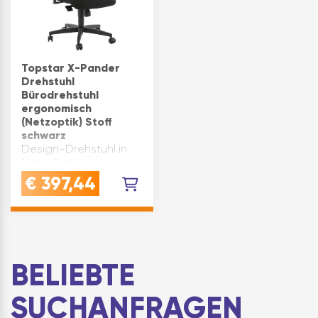
Topstar X-Pander
Drehstuhl
Bürodrehstuhl
ergonomisch
(Netzoptik) Stoff
schwarz
Design-Drehstuhl in
Netz-Optik.
Rückenlehne mit
€
397,44
atmungsaktiver
Netzbespannung,
höhenverstellbar über
„up-and-down“
System,
Lehnenrückseite mit
BELIEBTE
elastischen
Gummibändern.
SUCHANFRAGEN
Bequemer Flachsi…