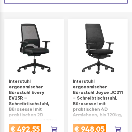
Interstuhl
Interstuhl
ergonomischer
ergonomischer
Bürostuhl Every
Bürostuhl Joyce JC211
EV25R –
– Schreibtischstuhl,
Schreibtischstuhl,
Bürosessel mit
Bürosessel mit
praktischen 4D
praktischen 2D
Armlehnen, bis 120kg,
Armlehnen, bis 120kg,
schwarz
schwarz
BÜROSTUHL MIT
€
492,55
€
948,05
ERGONOMISCHE
ATMUNGSAKTIVER