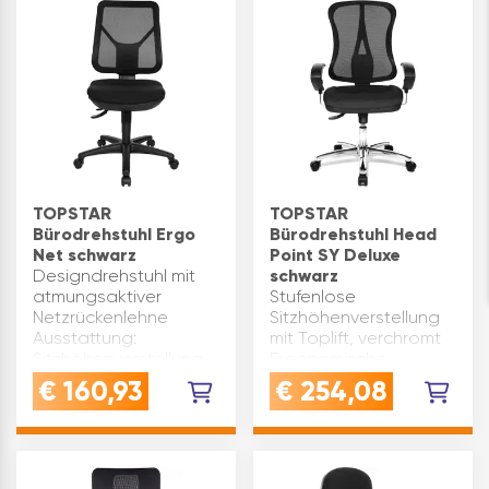
TOPSTAR
TOPSTAR
Bürodrehstuhl Ergo
Bürodrehstuhl Head
Net schwarz
Point SY Deluxe
Designdrehstuhl mit
schwarz
atmungsaktiver
Stufenlose
Netzrückenlehne
Sitzhöhenverstellung
Ausstattung:
mit Toplift, verchromt
Sitzhöhenverstellung
Ergonomische
Permanantkontakt-
Taillierte Rückenlehne,
€
160,93
€
254,08
Mechanik Rückenlehne
über Raster-Mechanik
höhenverstellbar
höhenverstellbar mit
Rückenlehne mit
integrierter
atmungsaktivem
Lendenwirbelstütze
Netzbezug
Bequemer Spezial-