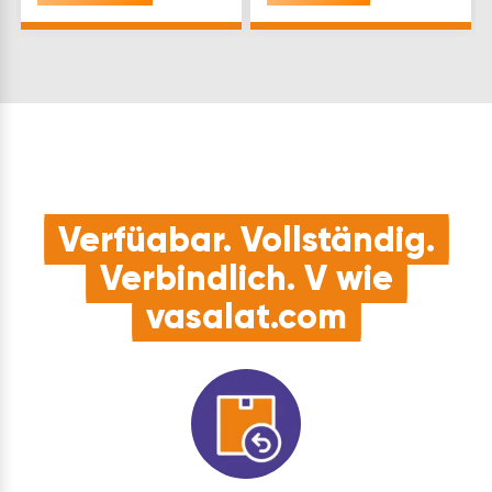
Flexibilität
für flexible
gewährleisten, sollten
StromversorgungQUALITÄT:
sich die
Diese
Nutzungsanforderungen
Steckdosenleiste mit
des…
USB-Charger…
Verfügbar. Vollständig.
Verbindlich. V wie
vasalat.com