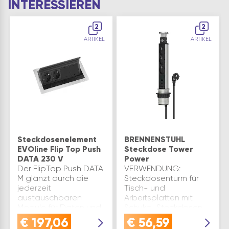
INTERESSIEREN
2
2
ARTIKEL
ARTIKEL
Steckdosenelement
BRENNENSTUHL
EVOline Flip Top Push
Steckdose Tower
DATA 230 V
Power
Der FlipTop Push DATA
VERWENDUNG:
M glänzt durch die
Steckdosenturm für
jederzeit
Tisch- und
austauschbaren
Arbeitsplatten mit
Module für Daten und
Schuko-Steckdosen,
Multimedia, die eine
USB-Ladefunktion und
€
197,06
€
56,59
nahezu grenzenlose
versenkbarem Design