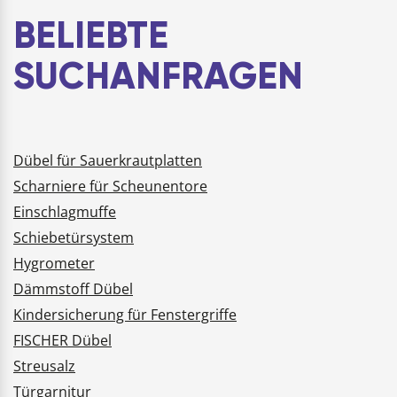
Metalle bis 4 mm Dicke.
BELIEBTE
In Kunststoffbox.
Aufnahme…
SUCHANFRAGEN
Dübel für Sauerkrautplatten
Scharniere für Scheunentore
Einschlagmuffe
Schiebetürsystem
Hygrometer
Dämmstoff Dübel
Kindersicherung für Fenstergriffe
FISCHER Dübel
Streusalz
Türgarnitur