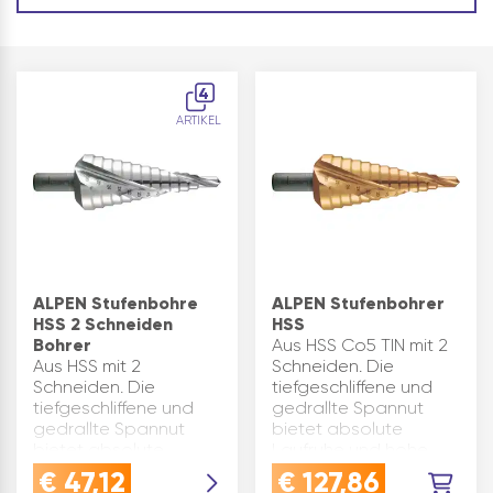
4
ARTIKEL
ALPEN Stufenbohre
ALPEN Stufenbohrer
HSS 2 Schneiden
HSS
Bohrer
Aus HSS Co5 TIN mit 2
Aus HSS mit 2
Schneiden. Die
Schneiden. Die
tiefgeschliffene und
tiefgeschliffene und
gedrallte Spannut
gedrallte Spannut
bietet absolute
bietet absolute
Laufruhe und hohe
Laufruhe und hohe
Schnittleistung. Das
€
47,12
€
127,86
Schnittleistung. Zum
ideale Werkzeug zum