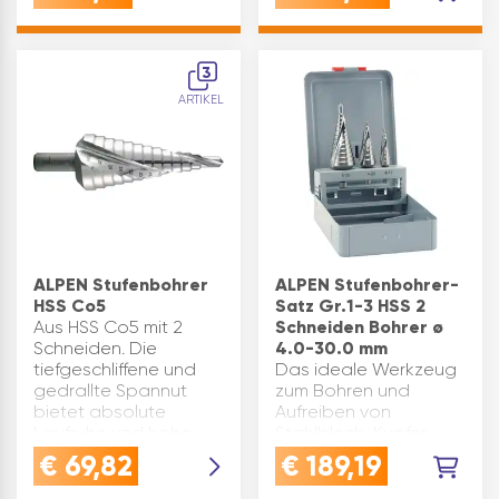
Bohren zylindrischer
Bohren und Aufreiben
Löcher in Material bis
von VA- und rostfreie
4 bzw. 6 mm Stärke.
Stä…
3
Bohren und…
ARTIKEL
ALPEN Stufenbohrer
ALPEN Stufenbohrer-
HSS Co5
Satz Gr.1-3 HSS 2
Aus HSS Co5 mit 2
Schneiden Bohrer ø
Schneiden. Die
4.0-30.0 mm
tiefgeschliffene und
Das ideale Werkzeug
gedrallte Spannut
zum Bohren und
bietet absolute
Aufreiben von
Laufruhe und hohe
Stahlblech, Kupfer,
Schnittleistung. Das
Aluminium usw.
€
69,82
€
189,19
ideale Werkzeug zum
Stufenwinkel 90°. In
Bohren und Aufreiben
Stahlblechkassette.