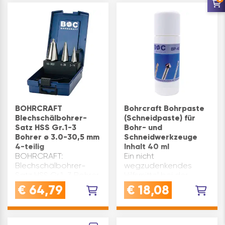
Bohren und Aufreiben
von VA- und rostfreie
Stähle,…
BOHRCRAFT
Bohrcraft Bohrpaste
Blechschälbohrer-
(Schneidpaste) für
Satz HSS Gr.1-3
Bohr- und
Bohrer ø 3.0-30,5 mm
Schneidwerkzeuge
4-teilig
Inhalt 40 ml
BOHRCRAFT:
Ein nicht
Blechschälbohrer-
wegzudenkendes
Satz HSS Gr.1-3 Bohrer
Hilfsmittel bei der
ø 3.0-30,5 mm | 4-
Zerspanung von
€
64,79
€
18,08
teiligDie
Werkstücken.Die Paste
tiefgeschliffenen
erzeugt eine hohe
Spannuten bei
OberflächengüteDie
Blechschälbohrern mit
Bohr und