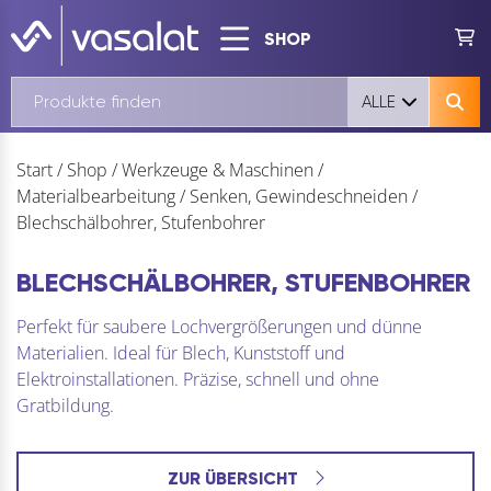
SHOP
ALLE
Start
/
Shop
/
Werkzeuge & Maschinen
/
Materialbearbeitung
/
Senken, Gewindeschneiden
/
Blechschälbohrer, Stufenbohrer
BLECHSCHÄLBOHRER, STUFENBOHRER
Perfekt für saubere Lochvergrößerungen und dünne
Materialien. Ideal für Blech, Kunststoff und
Elektroinstallationen. Präzise, schnell und ohne
Gratbildung.
ZUR ÜBERSICHT