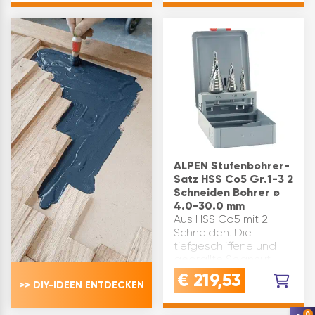
von VA- und rostfreie
Bohrer ø von bis(mm):
Stähle,…
4- 30 Inhalt: Gr. 1 (4,0-
12,0), Gr. 2 (4,0-20,0), …
ALPEN Stufenbohrer-
Satz HSS Co5 Gr.1-3 2
Schneiden Bohrer ø
4.0-30.0 mm
Aus HSS Co5 mit 2
Schneiden. Die
tiefgeschliffene und
gedrallte Spannut
bietet absolute
€
219,53
>> DIY-IDEEN ENTDECKEN
Laufruhe und hohe
Schnittleistung. Das
ideale Werkzeug zum
0