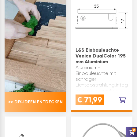
L&S Einbauleuchte
Venice DualColor 195
mm Aluminium
Aluminium-
Einbauleuchte mit
schräger
Lichtabstrahlung,integrier
Bewegungsmelder
und innovativer
€
71,99
>> DIY-IDEEN ENTDECKEN
DualColor Technik.
DualColor vereint die
Lichtfarben 3000K
warmweiß und4000K
neutralweiß in einer …
0