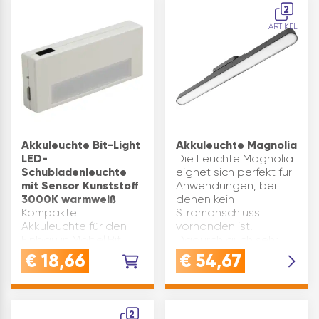
2
ARTIKEL
Akkuleuchte Bit-Light
Akkuleuchte Magnolia
LED-
Die Leuchte Magnolia
Schubladenleuchte
eignet sich perfekt für
mit Sensor Kunststoff
Anwendungen, bei
3000K warmweiß
denen kein
Kompakte
Stromanschluss
Akkuleuchte für den
vorhanden ist.
Einbau in Möbel.Bit
Dadurch auch sehr
Light ist die ideale
gut als
€
18,66
€
54,67
Leuchte für alle
Nachrüstlösung.Durch
Einsatzorte, wo kein
die
Stromanschluss
Magnetbefestigung
vorhanden ist, aber
kann die Leuchte zum
2