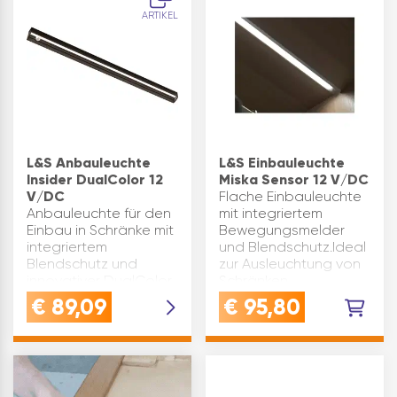
auch sehr gut als
Aufl…
ARTIKEL
Nachrüstlösung
geeignet.Die Leuchte
…
L&S Anbauleuchte
L&S Einbauleuchte
Insider DualColor 12
Miska Sensor 12 V/DC
V/DC
Flache Einbauleuchte
Anbauleuchte für den
mit integriertem
Einbau in Schränke mit
Bewegungsmelder
integriertem
und Blendschutz.Ideal
Blendschutz und
zur Ausleuchtung von
innovativer DualColor
Schränken.
Technik und
Erfassungsbereich: 2,5
€
89,09
€
95,80
Bewegungsmelder.Durch
mEinschaltzeit: Der
die integrierte Blende
Bewegungsmelder
wird das Licht in den
schaltet bei
Schrankinnenraum
Bewegung ein und …
geleit…