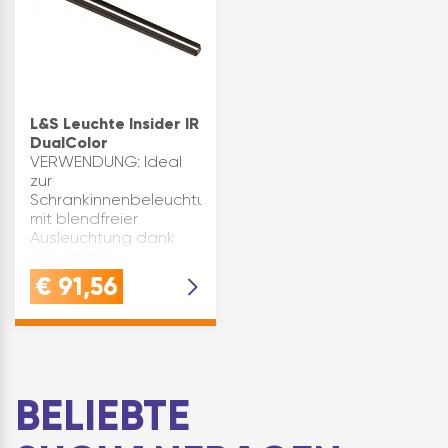
ArmQUALITÄT:
einfach
Hochwertige
bedienbarQUALITÄT:
Materialie…
Robuste Verarbeitung
au…
L&S Leuchte Insider IR
DualColor
VERWENDUNG: Ideal
zur
Schrankinnenbeleuchtung
mit blendfreier
Ausleuchtung dank
integrierter
BlendeQUALITÄT:
€
91,56
Gefertigt aus
hochwertigem
Aluminium in schwarz,
langlebig und
robustVORTEIL:
Innovative…
BELIEBTE