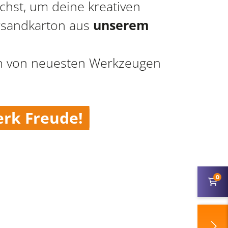
uchst, um deine kreativen
ersandkarton aus
unserem
ren von neuesten Werkzeugen
erk Freude!
0