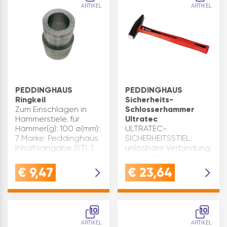
ARTIKEL
ARTIKEL
PEDDINGHAUS
PEDDINGHAUS
Ringkeil
Sicherheits-
Zum Einschlagen in
Schlosserhammer
Hammerstiele. für
Ultratec
Hämmer(g): 100 ø(mm):
ULTRATEC-
7 Marke: Peddinghaus
SICHERHEITSSTIEL:
Inhaltsangabe (ST): 1
unlösbare Verbindung
von Kopf und
Glasfaserstiel sorgt für
€
9,47
€
23,64
höchste Sicherheit bei
anspruchsvollen
Schlagarbeiten -
gemäß
10
10
DIN1041WERKZEUG FÜR
ARTIKEL
ARTIKEL
HEIMWERKER MIT