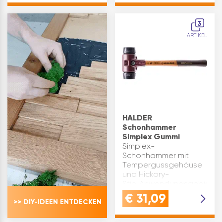
Holzindustrie
Sicherungsplatte und
Inhaltsangabe (ST): 1
Holzschraube werden
3
Hammerkopf und
ARTIKEL
Holzstiel zu einer E…
HALDER
Schonhammer
Simplex Gummi
Simplex-
Schonhammer mit
Tempergussgehäuse
und Hickory-
Stiel.Anwendungsgebiete:
Pflasterarbeiten,
€
31,09
>> DIY-IDEEN ENTDECKEN
Randsteine setzen,
Gerüstbau,
Garten-/Landschaftsbau,