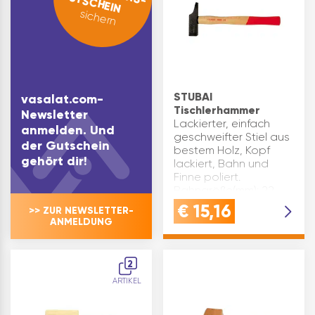
GUTSCHEIN
sichern
STUBAI
vasalat.com-
Tischlerhammer
Newsletter
Lackierter, einfach
anmelden. Und
geschweifter Stiel aus
der Gutschein
bestem Holz, Kopf
gehört dir!
lackiert, Bahn und
Finne poliert.
Bahngröße(mm): 22
Gewicht(g): 340
€
15,16
>> ZUR NEWSLETTER-
Stiellänge(mm): 300
ANMELDUNG
Material Stiel: Hickory
Material Kopf: Stahl
DIN…
2
ARTIKEL