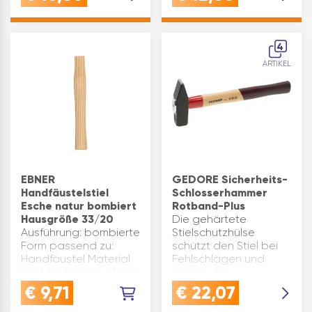
Geschmiedeter
BereichenQUALITÄT:
Werkzeugstahlkopf
Geschmiedeter
mit induktiv
Stahlkopf mit
gehärteten,
robustem
4
beschichteten
Fiberglasstiel für hohe
ARTIKEL
Schlagfläch…
Stabilität -…
EBNER
GEDORE Sicherheits-
Handfäustelstiel
Schlosserhammer
Esche natur bombiert
Rotband-Plus
Hausgröße 33/20
Die gehärtete
Ausführung: bombierte
Stielschutzhülse
Form passend zu:
schützt den Stiel bei
Handfäustel Material
Fehlschlägen und
Stiel: Esche natur Type:
sichert den
132 Hausstärke(mm):
Hammerkopf
€
9,71
€
22,07
33/20 Stiellänge(mm):
zusätzlich. Durch
300 Marke: Ebner
Ringkeil,