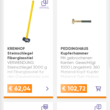
3
und Heimwerker schä…
ARTIKEL
KRENHOF
PEDDINGHAUS
Steinschlegel
Kupferhammer
Fiberglasstiel
Mit gebrochenen
VERWENDUNG:
Kanten. Gewicht(g):
Steinschlegel 3000 g
1000 Länge(mm): 360
mit Fiberglasstiel für
Material Kopf: Kupfer
den Dauereinsatz zum
Material Stiel: Hickory
Zerkleinern von
Type: 5065.03 Marke:
SteinQUALITÄT:
Peddinghaus
€
62,04
€
102,72
Geschmiedeter,
Ausführung 2:
gehärteter Stahlkopf
Fäustelform
mit Fiberglasstiel 
Inhaltsangabe (ST): 1
Qualität, die Hand
10
7
und Heimwerke…