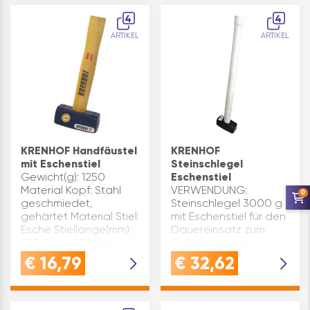
Planblocksteine
4
4
setzen,
ARTIKEL
ARTIKEL
Fertighausbau,
Zimmere…
KRENHOF Handfäustel
KRENHOF
mit Eschenstiel
Steinschlegel
Gewicht(g): 1250
Eschenstiel
Material Kopf: Stahl
VERWENDUNG:
0
geschmiedet,
Steinschlegel 3000 g
gehärtet Material Stiel:
mit Eschenstiel für den
Esche Stiellänge(mm):
Dauereinsatz zum
270 Type: 851 Marke:
Zerkleinern von
Krenhof
SteinQUALITÄT:
€
16,79
€
32,62
Inhaltsangabe (ST): 1
Geschmiedeter,
gehärteter Stahlkopf
mit Eschenstiel 
Qualität, die Hand