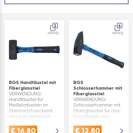
3
6
ARTIKEL
ARTIKEL
BGS Handfäustel mit
BGS
Fiberglasstiel
Schlosserhammer mit
VERWENDUNG:
Fiberglasstiel
Handfäustel für
VERWENDUNG:
Meißelarbeiten im
Schlosserhammer mit
Steinmetzhandwerk
Fiberglasstiel für das
und zum Antreiben
Einschlagen von
anderer
Nägeln und Dübeln in
SchlagwerkzeugeQUALITÄT:
nahezu allen
€
16,80
€
12,80