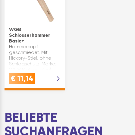
WGB
Schlosserhammer
Basic+
Hammerkopf
geschmiedet. Mit
Hickory-Stiel, ohne
Schlagschutz. Marke:
WGB Material Stiel:
Hickory Type: Basic+
€
11,14
Material Kopf: Stahl
Ausführung: ohne
Schlagschutz
Gewicht(g): 200
Inhaltsangabe (ST): 1
BELIEBTE
SUCHANFRAGEN