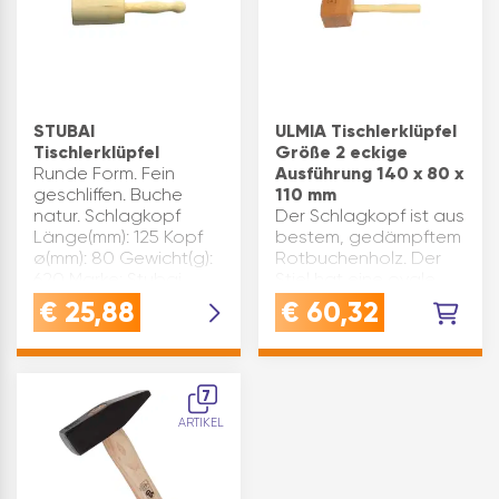
STUBAI
ULMIA Tischlerklüpfel
Tischlerklüpfel
Größe 2 eckige
Runde Form. Fein
Ausführung 140 x 80 x
geschliffen. Buche
110 mm
natur. Schlagkopf
Der Schlagkopf ist aus
Länge(mm): 125 Kopf
bestem, gedämpftem
ø(mm): 80 Gewicht(g):
Rotbuchenholz. Der
620 Marke: Stubai
Stiel hat eine ovale
Type: 5110
handliche Form, ist
€
25,88
€
60,32
Inhaltsangabe (ST): 1
aus zähem Eschenholz
und in den Schlagkopf
eingeleimt und verkeilt.
Größe: 2 Schlagkopf
7
Breite(…
ARTIKEL