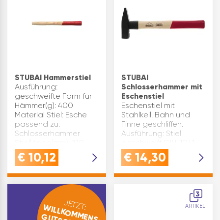
VIBRATIONSDÄMP…
STUBAI Hammerstiel
STUBAI
Ausführung:
Schlosserhammer mit
geschweifte Form für
Eschenstiel
Hämmer(g): 400
Eschenstiel mit
Material Stiel: Esche
Stahlkeil. Bahn und
passend zu:
Finne geschliffen.
Schlosserhammer
Ausführung: Stiel
Stiellänge(mm): 310
geschweift DIN: 1041
Marke: Stubai
Gewicht(g): 600
€
10,12
€
14,30
Inhaltsangabe (ST): 1
Material Kopf: Stahl
Material Stiel: Esche
Stiellänge(mm): 320
Type: 1004 Marke:
3
Stubai…
JETZT:
WILLKOMMENS-
ARTIKEL