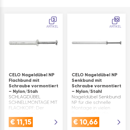
3
10
ARTIKEL
ARTIKEL
CELO Nageldübel NP
CELO Nageldübel NP
Flachbund mit
Senkbund mit
Schraube vormontiert
Schraube vormontiert
– Nylon/Stah
– Nylon/Stahl
SCHLAGDÜBEL
Nageldübel Senkbund
SCHNELLMONTAGE MIT
NP für die schnelle
FLACHKOPF: Der
Montage in vielen
vormontierte
Bereichen.Für die
Nageldübel NP 6x40
schnelle Befestigung
€
11,15
€
10,66
sorgt für effiziente
von Rahmen, Latten,
Durchsteckmontage
Profilen, Folien,