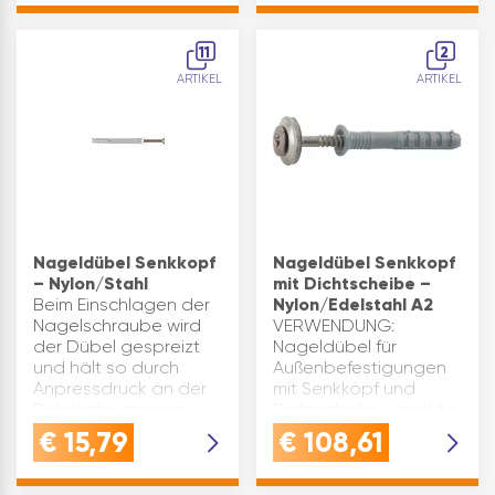
und spart Zeit bei der
Elektroschellen etc. ist
Befestigung
der Nageldübel NP
11
2
unterschiedlichster
bestens geeignet. S…
ARTIKEL
ARTIKEL
BauteileROBUSTER
MATERIAL…
Nageldübel Senkkopf
Nageldübel Senkkopf
– Nylon/Stahl
mit Dichtscheibe –
Beim Einschlagen der
Nylon/Edelstahl A2
Nagelschraube wird
VERWENDUNG:
der Dübel gespreizt
Nageldübel für
und hält so durch
Außenbefestigungen
Anpressdruck an der
mit Senkkopf und
Bohrlochwandung.
Dichtscheibe, ideal für
Geeignet für: Beton,
rostfreie
€
15,79
€
108,61
Naturstein,
Anwendungen mit
Mauerziegel,
Edelstahl A2 und
Kalksand-Vollstein,
NylondübelQUALITÄT: