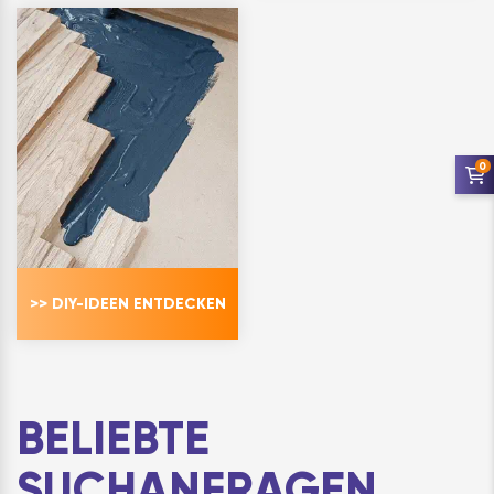
Vollstein aus Le…
Diese
Nagelschrauben mit
Senkkopf und
Dichtsche…
0
>> DIY-IDEEN ENTDECKEN
BELIEBTE
SUCHANFRAGEN