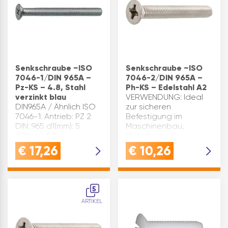
Senkschraube ~ISO
Senkschraube ~ISO
7046-1/DIN 965A –
7046-2/DIN 965A –
Pz-KS – 4.8, Stahl
Ph-KS – Edelstahl A2
verzinkt blau
VERWENDUNG: Ideal
DIN965A / Ähnlich ISO
zur sicheren
7046-1. Antrieb: PZ 2
Befestigung im
DIN: 965 d1(mm): 5
Maschinenbau,
d2(mm): 9,2
Metallbau,
Festigkeitsklasse: 4.8
Elektroinstallation und
€
17,26
€
10,26
Form: 1 Gewindeform:
Handwerk - geeignet
M k max.(mm): 2,5
für Innen- und
L(mm): 40 Material:
Außenbereiche dank
Stahl Oberfläche:
rostfreiem
5
verzinkt-blau ISO:
EdelstahlQUALITÄT:
ARTIKEL
704…
Gefertigt aus hoch…