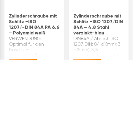
Zylinderschraube mit
Zylinderschraube mit
Schlitz ~ISO
Schlitz ~ISO 1207/DIN
1207/~DIN 84A PA 6.6
84A – 4.8 Stahl
– Polyamid weiß
verzinkt-blau
VERWENDUNG:
DIN84A / Ähnlich ISO
Optimal für den
1207. DIN: 84 d1(mm): 3
Einsatz in
d2(mm): 5,5
Elektroinstallation,
Festigkeitsklasse: 4.8
Maschinenbau,
Form: A Gewindeform:
€
13,44
€
10,27
Modellbau und
M ISO: 1207 k(mm): 2
Feuchträumen - ideal,
L(mm): 16 Material:
wo Metallfreiheit und
Stahl n(mm): 0,8
Korrosionsbeständigkeit
Oberfläche: verzinkt-
10
7
gefordert
blau Größe(mm): M…
ARTIKEL
ARTIKEL
sindQUALITÄT:
Gefertigt aus hoc…