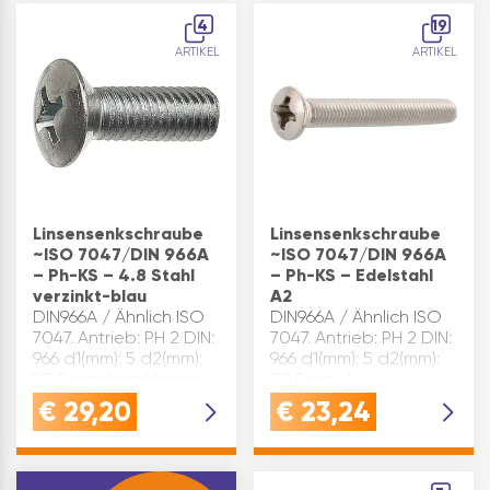
Oberfläche: verzinkt-
Gewinde: m…
4
19
blau …
ARTIKEL
ARTIKEL
Linsensenkschraube
Linsensenkschraube
~ISO 7047/DIN 966A
~ISO 7047/DIN 966A
– Ph-KS – 4.8 Stahl
– Ph-KS – Edelstahl
verzinkt-blau
A2
DIN966A / Ähnlich ISO
DIN966A / Ähnlich ISO
7047. Antrieb: PH 2 DIN:
7047. Antrieb: PH 2 DIN:
966 d1(mm): 5 d2(mm):
966 d1(mm): 5 d2(mm):
9,2 Festigkeitsklasse:
9,2 Form: A
4.8 Form: A
Gewindeform: M ISO:
€
29,20
€
23,24
Gewindeform: M ISO:
7047 k max.(mm): 2,5
7047 k max.(mm): 2,5
L(mm): 12 Material:
Material: Stahl
Edelstahl Oberfläche:
Oberfläche: verzinkt-
A2 Größe(mm): M 5x 12