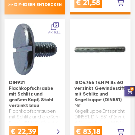
€
21,58
>> DIY-IDEEN ENTDECKEN
Gewindeform: M ISO:
2342 L(mm): 25
Material: Stahl n(mm): 1
Oberfläche: verzinkt-
3
blau t mind.(mm): 1,6
ARTIKEL
Festigkeitsklasse: 14H
Gr…
DIN921
ISO4766 14H M 8x 60
Flachkopfschraube
verzinkt Gewindestift
0
mit Schlitz und
mit Schlitz und
großem Kopf, Stahl
Kegelkuppe (DIN551)
verzinkt blau
Mit
Flachkopfschrauben
Kegelkuppe.Entspricht
mit Schlitz und großem
DIN551. DIN: 551 d1(mm):
Kopf. DIN: 921 d1(mm): 6
8 Gewindeform: M ISO:
d2(mm): 20
4766 L(mm): 60
€
22,39
€
83,18
Gewindeform: M k(mm):
Material: Stahl n(mm):