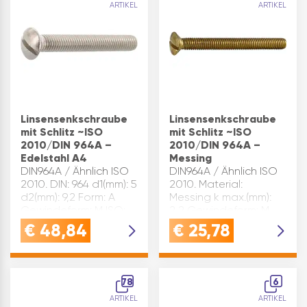
ARTIKEL
ARTIKEL
Linsensenkschraube
Linsensenkschraube
mit Schlitz ~ISO
mit Schlitz ~ISO
2010/DIN 964A –
2010/DIN 964A –
Edelstahl A4
Messing
DIN964A / Ähnlich ISO
DIN964A / Ähnlich ISO
2010. DIN: 964 d1(mm): 5
2010. Material:
d2(mm): 9,2 Form: A
Messing k max.(mm):
Gewindeform: M ISO:
2,2 Gewindeform: M
2010 k max.(mm): 2,5
ISO: 2010 t mind.(mm):
€
48,84
€
25,78
L(mm): 40 Material:
1,6 d1(mm): 4 d2(mm): 7,5
Edelstahl n(mm): 1,2
n(mm): 1 Oberfläche:
Oberfläche: A4 t mind.
blank Form: A L(mm):
(mm): 2 Größe(mm): M
40 DIN: 964 Größe(mm):
78
6
5x 40…
M 4x 4…
ARTIKEL
ARTIKEL