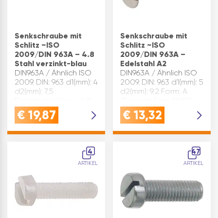
Senkschraube mit
Senkschraube mit
Schlitz ~ISO
Schlitz ~ISO
2009/DIN 963A – 4.8
2009/DIN 963A –
Stahl verzinkt-blau
Edelstahl A2
DIN963A / Ähnlich ISO
DIN963A / Ähnlich ISO
2009. DIN: 963 d1(mm): 4
2009. DIN: 963 d1(mm): 5
d2(mm): 7,5
d2(mm): 9,2 Form: A
Festigkeitsklasse: 4.8
Gewindeform: M ISO:
Form: A Gewindeform:
2009 k max.(mm): 2,5
€
19,87
€
13,32
M ISO: 2009 k max.
L(mm): 25 Material:
(mm): 2,2 L(mm): 50
Edelstahl n(mm): 1,2
Material: Stahl n(mm): 1
Oberfläche: A2 t mind.
Oberfläche: verzinkt-
(mm): 1 Größe(mm): M 5x
4
47
blau t min…
25…
ARTIKEL
ARTIKEL