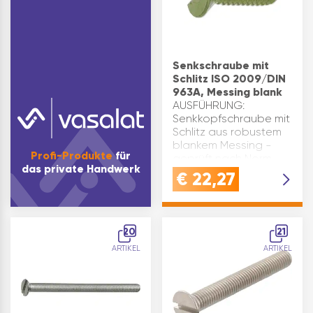
Senkschraube mit
Schlitz ISO 2009/DIN
963A, Messing blank
AUSFÜHRUNG:
Senkkopfschraube mit
Schlitz aus robustem
blankem Messing -
Profi-Produkte
für
geprüft nach Norm
das private Handwerk
DIN963AQUALITÄT:
€
22,27
Senkschrauben mit
Schlitz aus blankem
Messing - entspricht
ISO2009SPEZFIKATION:
20
21
Antrieb: S…
ARTIKEL
ARTIKEL