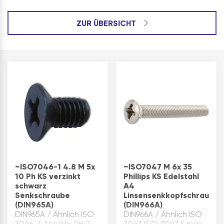
ZUR ÜBERSICHT
~ISO7046-1 4.8 M 5x
~ISO7047 M 6x 35
10 Ph KS verzinkt
Phillips KS Edelstahl
schwarz
A4
Senkschraube
Linsensenkkopfschraube
(DIN965A)
(DIN966A)
DIN965A / Ähnlich ISO
DIN966A / Ähnlich ISO
7046-1. Antrieb: PH 2
7047. ISO: 7047 k max.