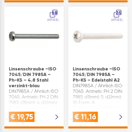
(mm): 2,4 DIN: 7985
Gewindeform: M k max.
Oberfläche: A4 ISO:
(mm): 3,4 L(mm): 16
68
35
7045 L(mm): 16 d1(mm):
Material: Stahl Ob…
ARTIKEL
ARTIKEL
3 Größe(mm): M 3x 16
d2(…
Linsenschraube ~ISO
Linsenschraube ~ISO
7045/DIN 7985A –
7045/DIN 7985A –
Ph-KS – 4.8 Stahl
Ph-KS – Edelstahl A2
verzinkt-blau
DIN7985A / Ähnlich ISO
DIN7985A / Ähnlich ISO
7045. Antrieb: PH 2 DIN:
7045. Antrieb: PH 2 DIN:
7985 d1(mm): 5 d2(mm):
7985 d1(mm): 4 d2(mm):
10 Form: A
8 Festigkeitsklasse: 4.8
Gewindeform: M ISO:
Form: A Gewindeform:
7045 k max.(mm): 3,8
€
19,75
€
11,16
M ISO: 7045 k max.
L(mm): 60 Material:
(mm): 3,1 L(mm): 35
Edelstahl Oberfläche:
Material: Stahl
A2 Größe(mm): M 5x 60