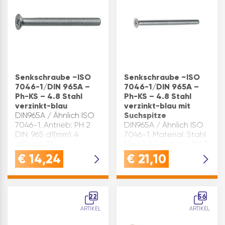
Senkschraube ~ISO
Senkschraube ~ISO
7046-1/DIN 965A –
7046-1/DIN 965A –
Ph-KS – 4.8 Stahl
Ph-KS – 4.8 Stahl
verzinkt-blau
verzinkt-blau mit
DIN965A / Ähnlich ISO
Suchspitze
7046-1. Antrieb: PH 2
DIN965A / Ähnlich ISO
DIN: 965 d1(mm): 4
7046-1. Material: Stahl
d2(mm): 7,5
L(mm): 40 Antrieb: PH 2
Festigkeitsklasse: 4.8
Oberfläche: verzinkt-
€
14,24
€
21,10
Form: 1 Gewindeform:
blau Festigkeitsklasse:
M ISO: 7046 k max.
4.8 d1(mm): 5 Form: 1 k
(mm): 2,2 L(mm): 30
max.(mm): 2,5 d2(mm):
Material: Stahl
9,2 DIN: 965
22
56
Oberfläche: verzinkt-
Gewindeform: M ISO:
ARTIKEL
ARTIKEL
bla…
704…