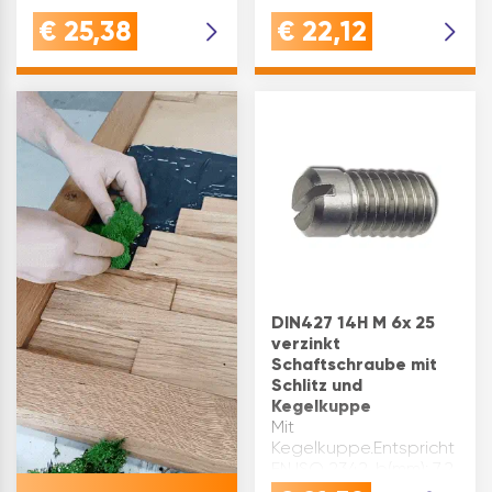
Festigkeitsklasse: 5.8
Gewindeform: M k max.
€
25,38
€
22,12
DIN: 923 Material: Stahl
(mm): 2,2 L(mm): 12
d2(mm): 10 k(mm): 3,8
Material: Edelstahl
Gewindeform: M
n(mm): 1 Oberfläche:…
Oberfläche: ver…
DIN427 14H M 6x 25
verzinkt
Schaftschraube mit
Schlitz und
Kegelkuppe
Mit
Kegelkuppe.Entspricht
EN ISO 2342. b(mm): 7,2
d1(mm): 6 DIN: 427