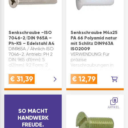
Senkschraube ~ISO
Senkschraube M4x25
7046-2/DIN 965A –
PA 66 Polyamid natur
Ph-KS – Edelstahl A4
mit Schlitz DIN963A
DIN965A / Ähnlich ISO
ISO2009
7046-2. Antrieb: PH 2
VERWENDUNG: Für
DIN: 965 d1(mm): 5
präzise
d2(mm): 9,2 Form: 2
Verschraubungen in
Gewindeform: M ISO:
Kunststoff, Holz und
7046 k max.(mm): 2,5
Metall - ideal für
€
31,39
€
12,79
L(mm): 20 Material:
Montage mit
Edelstahl Oberfläche:
SenkkopfQUALITÄT:
A4 Größe(mm): M 5x 20
Aus robustem
Gewinde: …
Polyamid PA 66
8
gefertigt - hohe
ARTIKEL
Festigkeit, nicht
SO MACHT
leitend, rostfreiVORT…
HANDWERK
FREUDE.