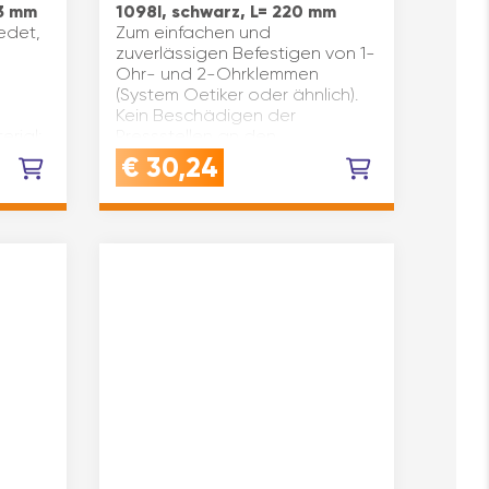
23 mm
1098I, schwarz, L= 220 mm
edet,
Zum einfachen und
zuverlässigen Befestigen von 1-
Ohr- und 2-Ohrklemmen
(System Oetiker oder ähnlich).
Kein Beschädigen der
erial:
Pressstellen an den
Ohrklemmen. Der schlanke Kopf
€
30,24
ermöglicht eine gute Zug…