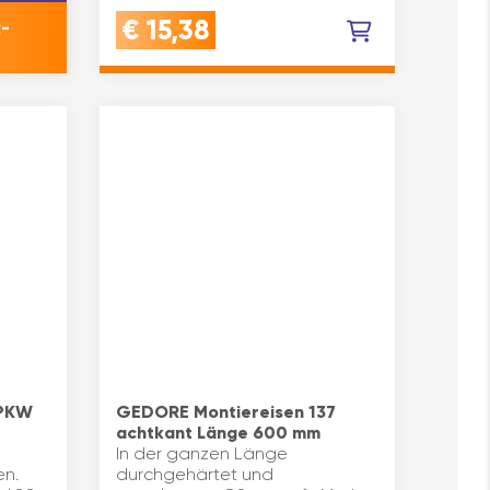
€
15,38
-
 PKW
GEDORE Montiereisen 137
achtkant Länge 600 mm
In der ganzen Länge
en.
durchgehärtet und