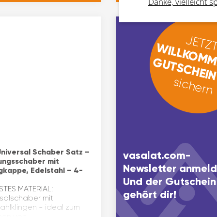
Danke, vielleicht s
Der flexible Krallengreifer 
Ganzstahlausführun…
JETZT
WILLKOMM
GUTSCHEI
sichern
niversal Schaber Satz –
vasalat.com-
ungsschaber mit
Newsletter anmeld
gkappe, Edelstahl – 4-
Und der Gutschein
TES MATERIAL:
gehört dir!
rsalschaber mit
ahlklingen - ideal zum
rnen von