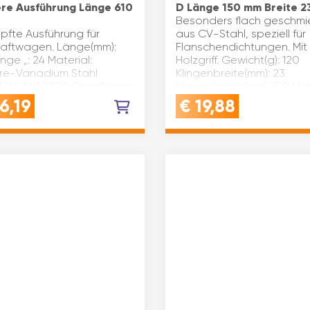
re Ausführung Länge 610
D Länge 150 mm Breite 
Besonders flach geschmi
pfte Ausführung für
aus CV-Stahl, speziell für
raftwagen. Länge(mm):
Flanschendichtungen. Mit
nge „: 24 Material:
Holzgriff. Gewicht(g): 120
e-Vanadium Stahl
Klingenbreite(mm): 23
3 W.-Nr.1.2208 Oberfläche:
Klingenlänge(mm): 150 Mat
romt Type: 39
Spezialstahl Stärke(mm): 2
6,19
€
19,88
zbezeichnung: Schwere
Marke: G…
hrung Ma…