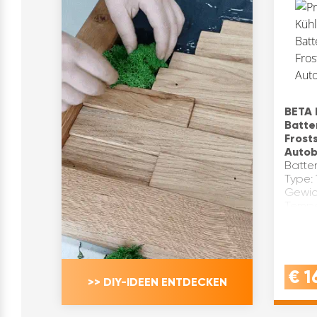
BETA 
Batte
Frost
Autob
Batter
Type: 
Gewic
Tempe
Komple
Entna
und Kü
€
1
>> DIY-IDEEN ENTDECKEN