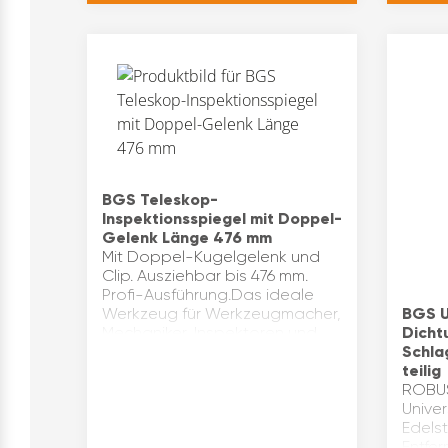
BGS Teleskop-
Inspektionsspiegel mit Doppel-
Gelenk Länge 476 mm
Mit Doppel-Kugelgelenk und
Clip. Ausziehbar bis 476 mm.
Profi-Ausführung.Das ideale
Werkzeug für Werkzeugmacher,
BGS U
Mechaniker, Inspektoren und
Dicht
Mechaniker macht es
Schla
besonders nützlich für schwer
teilig
einseh…
ROBUS
Unive
Edelst
Entfe