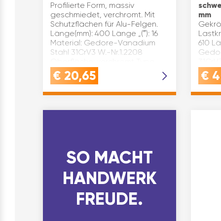
Profilierte Form, massiv
schwe
geschmiedet, verchromt. Mit
mm
Schutzflächen für Alu-Felgen.
Gekrö
Länge(mm): 400 Länge „(″): 16
Lastk
Material: Gedore-Vanadium
610 Lä
Stahl 31CrV3 W.-Nr.1.2208
Gedor
Oberfläche: verchromt Type…
31CrV
verch
€
20,65
€
4
Zusat
Ausfü
SO MACHT
HANDWERK
FREUDE.