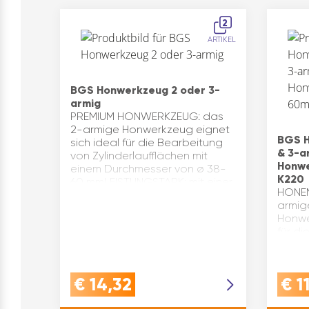
2
ARTIKEL
BGS Honwerkzeug 2 oder 3-
armig
PREMIUM HONWERKZEUG: das
2-armige Honwerkzeug eignet
BGS H
sich ideal für die Bearbeitung
& 3-a
von Zylinderlaufflächen mit
Honwe
einem Durchmesser von ø 38-
K220
60 mmLEISTUNGSTARK: mit einer
HONEN
maximalen Drehzahl von 1200 …
armig
Honwe
für d
Zylind
Durch
2-arm
€
14,32
€
1
beim 