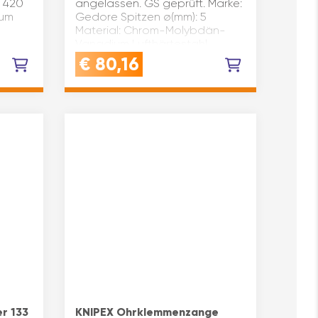
x 420
angelassen. GS geprüft. Marke:
ium
Gedore Spitzen ø(mm): 5
Material: Chrom-Molybdän-
Vanadium Lufthärtestahl
45CrMoV7 Type: 137 Schaft:
€
80,16
 …
achtkant Länge(mm): 600
Scha…
r 133
KNIPEX Ohrklemmenzange