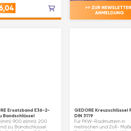
ungsrückstände,
6,04
>> ZUR NEWSLETTER
offresten und vielem
ANMELDUNG
RGONOMISCHER GRIFF:
rer, ergonomisch
mter 2-Kompone…
E Ersatzband E36-2-
GEDORE Kreuzschlüssel
u Bandschlüssel
DIN 3119
(mm): 900 ø(mm): 200
Für PKW-Radmuttern in
nd zu: Bandschlüssel
metrischen und Zoll- Maß