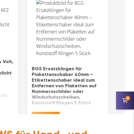
 Volt,
BGS Ersatzklingen für
licht
Plakettenschaber 40mm –
Etikettenschaber ideal zum
Entfernen von Plaketten auf
Nummernschilder oder
üfer
Windschutzscheiben,
0
g von
Kunststoff Klingen 5 Stück
MATERIAL: Ersatz
Schaberklingen bestehen aus
€
10,45
ektrik
robustem Kunststoff (POM) und
verursachen keine
KratzerPRAKTISCH: ideal als