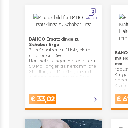
2
ARTIKEL
BAHCO Ersatzklinge zu
Schaber Ergo
Zum Schaben auf Holz, Metall
BAHCO
und Beton. Die
mit Ha
Hartmetallklingen halten bis zu
mm
50 Mal länger als herkömmliche
robus
Stahlklingen. Die Klingen sind
Klinge
auf eine leicht konvexe Form
höher
präzisionsgeschliffen. Dies ve…
Kraft
von F
auf je
€
33,02
€
6
Holz, 