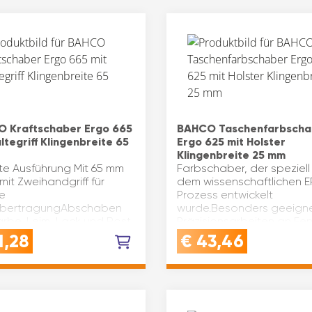
 Kraftschaber Ergo 665
BAHCO Taschenfarbscha
ltegriff Klingenbreite 65
Ergo 625 mit Holster
Klingenbreite 25 mm
te Ausführung Mit 65 mm
Farbschaber, der speziel
mit Zweihandgriff für
dem wissenschaftlichen 
e
Prozess entwickelt
übertragungAbschaben
wurde.Besonders geeigne
arbe, Leim, Lack und Rost
Präzisionsarbeiten an Fen
glichem Untergrundz. B.
Leisten oder anderen sc
1,28
€
43,46
Metall oder Beto
zugänglichen Stellen.Der