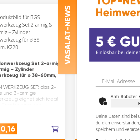
TOP-NEW
Autolichtprüfer mit Edelst
-NEWS
Heimwer
ASALAT
V
onwerkzeug Set 2-armig
rmig – Zylinder
rkzeug für ø 38-60mm,
BGS Krallengreifer flexib
mm, Greifwerkzeug,
 WERKZEUG SET: das 2-
Hebewerkzeug,
e und 3-armige
Mechanikerwerkzeug, fle
Anti-Roboter-
rkzeug eignet sich ideal
Ganzstahlausführung, lei
ie Bearbeitung von
78 g
erlaufflächen mit einem
VERWENDUNG: Krallengreif
Deine Daten sind bei 
messer von ø 38-60 beim
schwer zugängliche Stelle
igen und ø 58-80 mm
du dich einverstanden
flexiblem Schaft, ideal für
10,16
€
10,74
3-armige…
speichern und verarbe
Ganzstahlausführung un
WerkzeuganwendungenQ