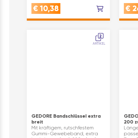
Dicht
€
10,38
€
2
Klebst
mehrE
schwe
gefor
2
ARTIKEL
GEDORE Bandschlüssel extra
GEDOR
breit
200 z
Mit kräftigem, rutschfestem
Länge
Gummi-Gewebeband, extra
passe