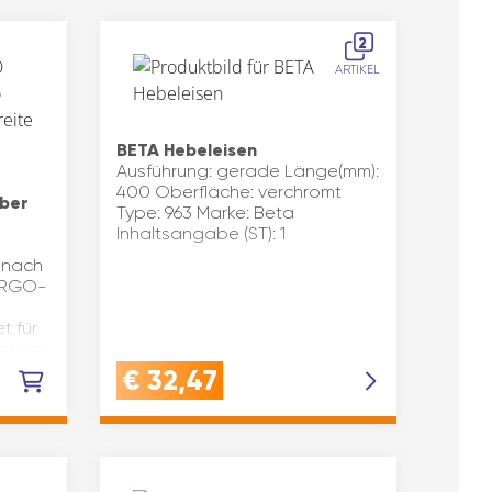
2
ARTIKEL
BETA Hebeleisen
Ausführung: gerade Länge(mm):
400 Oberfläche: verchromt
ber
Type: 963 Marke: Beta
Inhaltsangabe (ST): 1
l nach
ERGO-
t für
stern,
hwer
€
32,47
 Zwei…