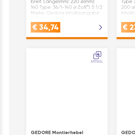
breit. Länge(mm): 220 ø(mm):
Type 
140 Type: 36/1-140 ø Zoll(″): 5 1/2
200 ø 
Marke: Gedore Inhaltsangabe
Inhalt
(ST): 1
€
34,74
€
2
4
ARTIKEL
GEDORE Montierhebel
GEDOR