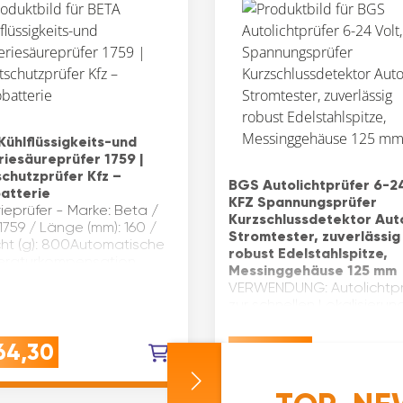
Kühlflüssigkeits-und
riesäureprüfer 1759 |
schutzprüfer Kfz –
BGS Autolichtprüfer 6-24
atterie
KFZ Spannungsprüfer
ieprüfer - Marke: Beta /
Kurzschlussdetektor Auto
1759 / Länge (mm): 160 /
Stromtester, zuverlässig
ht (g): 800Automatische
robust Edelstahlspitze,
raturkompensation.
Messinggehäuse 125 mm
tt mit Tropfenzähler zur
VERWENDUNG: Autolichtpr
hme von Batteriesäure
zur schnellen Lokalisierun
hlflüssigkeit…
Kurzschlüssen und
Unterbrechungen mit
64,30
€
10,33
Prüfbereich für Fahrzeugel
und Edelstahl-
PrüfspitzeQUALITÄT: Der