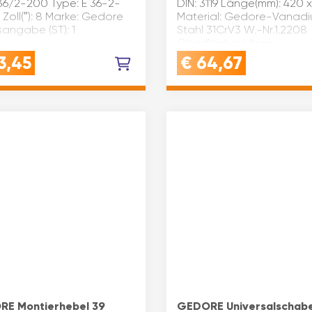
36/2-200 Type: E 36-2-
DIN: 3119 Länge(mm): 420 
Zoll(″): 8 Marke: Gedore
Material: Gedore-Vanad
sangabe (ST): 1
Stahl 31CrV3 W.-Nr.1.2208
Oberfläche: silber
pulverbeschichtet
3,45
€
64,67
Schlüsselweite mm/Zoll: 17
E Montierhebel 39
GEDORE Universalschabe