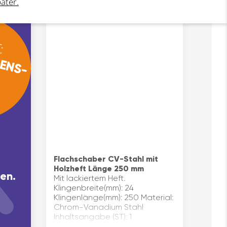
päter.
mit
Vignettenschaber zum leichten
Entfernen von Plaketten auf
Nummernschildern o…
:
ENS-
N
Flachschaber CV-Stahl mit
Holzheft Länge 250 mm
en.
Mit lackiertem Heft.
Klingenbreite(mm): 24
Klingenlänge(mm): 250 Material:
Chrom-Vanadium Stahl
Inhaltsangabe (ST): 1