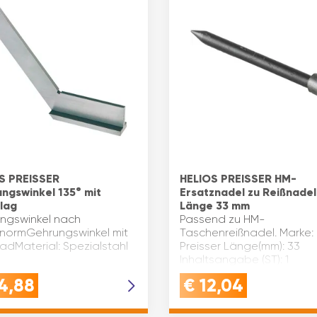
S PREISSER
HELIOS PREISSER HM-
ngswinkel 135° mit
Ersatznadel zu Reißnadel
lag
Länge 33 mm
ngswinkel nach
Passend zu HM-
normGehrungswinkel mit
Taschenreißnadel. Marke: 
adMaterial: Spezialstahl
Preisser Länge(mm): 33
Inhaltsangabe (ST): 1
4,88
€
12,04