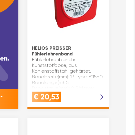
HELIOS PREISSER
Fühlerlehrenband
en.
Fühlerlehrenband in
Kunststoffdose, aus
Kohlenstoffstahl gehärtet.
Bandbreite(mm): 13 Type: 611550
Bandlänge(m): 5
Bandstärke(mm): 0,5 Marke:
Helios Preisser Inhaltsangabe
€
20,53
-
(ST): 1