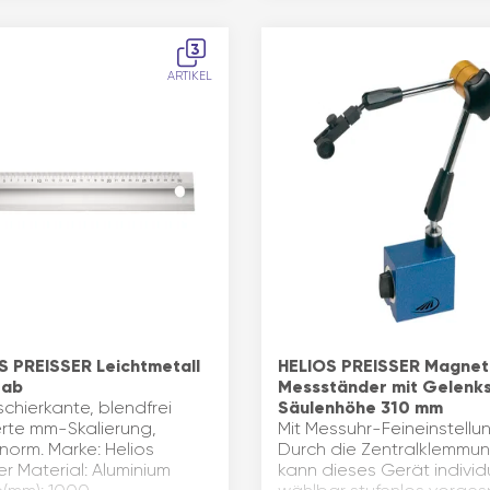
3
ARTIKEL
S PREISSER Leichtmetall
HELIOS PREISSER Magnet
tab
Messständer mit Gelenks
schierkante, blendfrei
Säulenhöhe 310 mm
erte mm-Skalierung,
Mit Messuhr-Feineinstellu
norm. Marke: Helios
Durch die Zentralklemmu
er Material: Aluminium
kann dieses Gerät individu