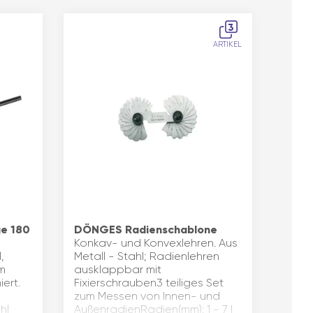
3
ARTIKEL
ge 180
DÖNGES Radienschablone
Konkav- und Konvexlehren. Aus
,
Metall - Stahl; Radienlehren
m
ausklappbar mit
ert.
Fixierschrauben3 teiliges Set
zum Messen von Innen- und
hl
AußenradienRadien(mm): 1 - 7 |