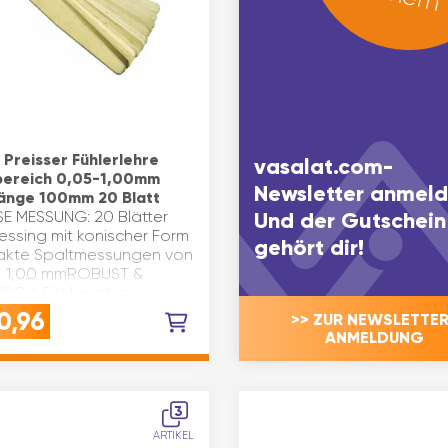
 Preisser Fühlerlehre
vasalat.com-
ereich 0,05-1,00mm
Newsletter anmeld
länge 100mm 20 Blatt
SE MESSUNG: 20 Blätter
Und der Gutschein
essing mit konischer Form
gehört dir!
xakte Spaltmessungen von
- 1,00 mmROBUST &
ISCH: Einklappbar in
lscheide, antimagnetisch
0,96
>> ZUR NEWSLETTER
Feststellmutter für sic…
ANMELDUNG
3
ARTIKEL