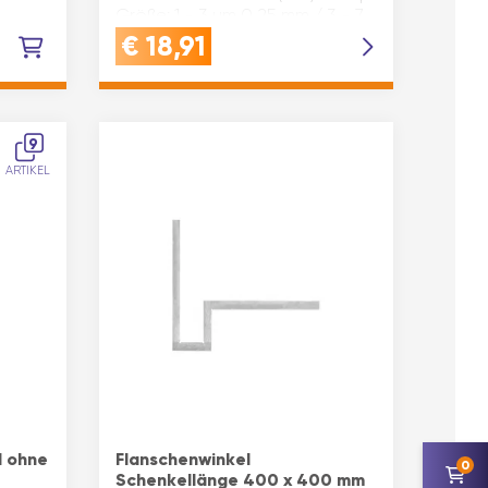
Größe: 1 - 3 um 0,25 mm / 3 - 7
um …
€
18,91
9
ARTIKEL
 ohne
Flanschenwinkel
0
Schenkellänge 400 x 400 mm