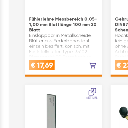
Fühlerlehre Messbereich 0,05-
Gehru
1,00 mm Blattlänge 100 mm 20
DIN87
Blatt
Schen
Einklappbar in Metallscheide.
Hochk
Blätter aus Federbandstahl
fein g
einzeln beziffert, konisch, mit
ohne 
Feststellmutter. Type: 35102
Achtka
Blattanzahl: 20 Form: konisch
Stahl
Ausführung: in Metallscheide
100 In
€
17,69
€
2
Messbereich(mm): 0,0…
6
ARTIKEL