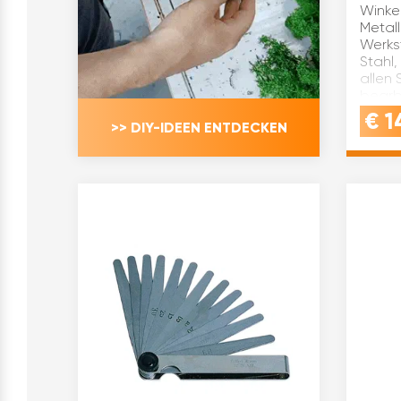
Winke
Metal
Werks
Stahl,
allen 
bearb
18 cm
€
1
>> DIY-IDEEN ENTDECKEN