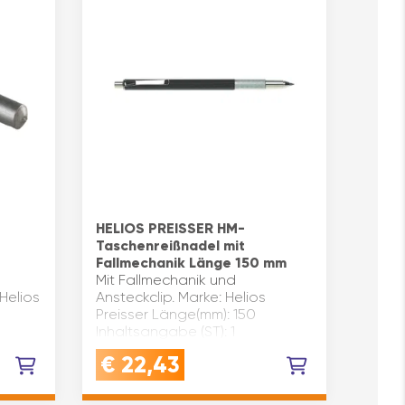
HELIOS PREISSER HM-
Taschenreißnadel mit
Fallmechanik Länge 150 mm
Mit Fallmechanik und
Helios
Ansteckclip. Marke: Helios
Preisser Länge(mm): 150
Inhaltsangabe (ST): 1
€
22,43