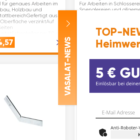
l für genaues Arbeiten im
Für Arbeiten in Schlossere
lbau, Holzbau und
Spenglereien und allgem
tattbereichGefertigt aus
Gebrauch. Auf allen Seite
 Oberfläche verzinktAuf
bearbeitet. Ausführung: 
Seiten
Anschlag Material: Stahl
TOP-NEW
eitetSchenkellänge: 30 x
verzinkt Schenkellänge(mm
400 x 230 Inhaltsangabe 
-NEWS
Heimwer
4,57
€
12,79
ASALAT
V
Anti-Roboter-