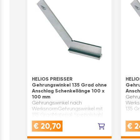
HELIOS PREISSER
HELIO
Gehrungswinkel 135 Grad ohne
Gehru
Anschlag Schenkellänge 100 x
Ansch
100 mm
Gehru
Gehrungswinkel nach
Werks
WerksnormGehrungswinkel mit
135 Gr
135 GradMaterial: Spezialstahl
€
20,70
€
2