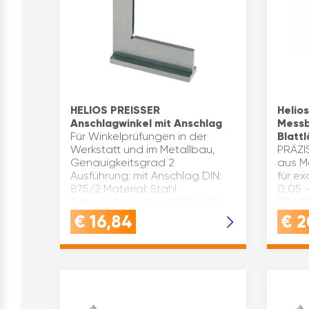
HELIOS PREISSER
Helios
Anschlagwinkel mit Anschlag
Messb
Für Winkelprüfungen in der
Blatt
Werkstatt und im Metallbau,
PRÄZI
Genauigkeitsgrad 2
aus M
Ausführung: mit Anschlag DIN:
für e
875/2 Material: Stahl
0,05 
Schenkellänge(mm): 250 x 165
PRAKT
Inhaltsangabe (ST): 1
Metal
€
16,84
€
2
& mit 