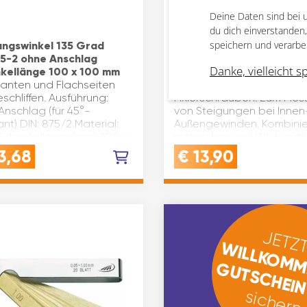
Deine Daten sind bei 
du dich einverstanden
speichern und verarbe
ngswinkel 135 Grad
Gewindeschablone aus S
5-2 ohne Anschlag
ausklappbar mit
Danke, vielleicht s
kellänge 100 x 100 mm
Fixierschraube 52 Blatt
anten und Flachseiten
Aus Stahl, ausklappbar m
eschliffen. Ausführung:
Fixierschrauben. Zum Mes
Anschlag (für 45°-
von Steigungen bei Innen
nt) DIN: 875/2 Material:
Außengewinden. Kombinier
 Schenkellänge(mm): 100 x
metrisches und Whitwort
haltsangabe (ST): 1
Gewinde.Flankenwinkel me
3,68
€
13,90
60°, Steigung 0,25 –…
JETZT
WILLKOMM
GUTSCHEI
sichern