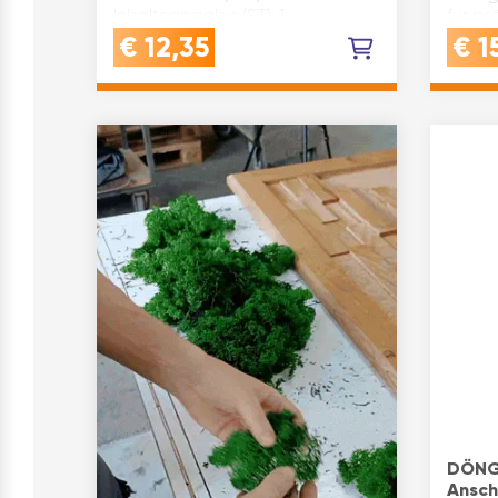
Inhaltsangabe (ST): 1
für pr
Metall
€
12,35
€
1
und Ho
aus g
DÖNGE
Ansch