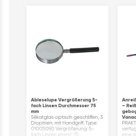
Ableselupe Vergrößerung 5-
Anrei
fach Linsen Durchmesser 75
– Reiß
mm
gebog
Silikatglas optisch geschliffen, 3
Vanad
Dioptrien, mit Handgriff. Type:
PRAKT
01005090 Vergrößerung: 5-
verfü
fach Linsen ø(mm): 75
eine 