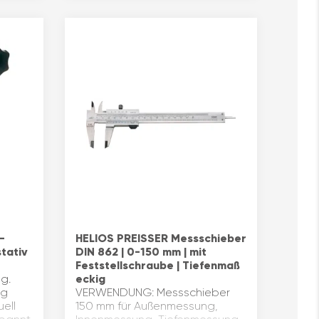
-
HELIOS PREISSER Messschieber
tativ
DIN 862 | 0-150 mm | mit
Feststellschraube | Tiefenmaß
ng.
eckig
ng
VERWENDUNG: Messschieber
ell
150 mm für Außenmessung,