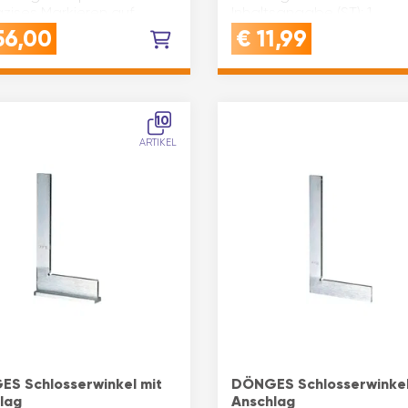
äzises Markieren auf
Inhaltsangabe (ST): 1
, aber auch Kunststoff
56,00
€
11,99
lzMATERIAL: hergestellt
ehärtetem Chrom-Van…
10
ARTIKEL
S Schlosserwinkel mit
DÖNGES Schlosserwinkel
lag
Anschlag