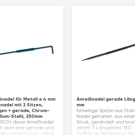
ßnadel für Metall ø 4 mm
Anreißnadel gerade Län
nadel mit 2 Sitzen,
mm
en + gerade, Chrom-
Einseitige Spitze aus Stahl
ium-Stahl, 250mm
Nadel gehärtet, aus eine
ISCH: diese Anreißnadel
Stück, gerändelt und brüni
gt über eine gerade und
ø(mm): 5 Länge(mm): 180
gebogene Spitze - ideal
Grifflänge: 96 Material: Sta