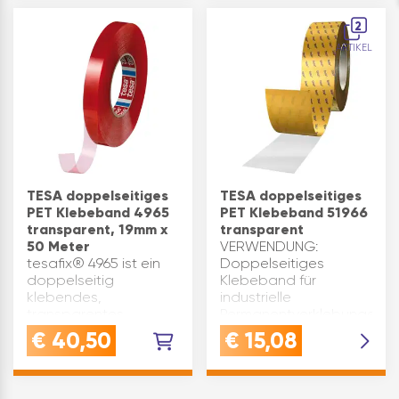
Klebeband für
selbst auf rauen
Bodenverlegung von
Haftgründen und ist
2
Kabelkanälen,
sehr beständig gegen
ARTIKEL
Trittmarkierungen und
Weichmacher.…
Bodenbelägen mit
Klebeband
Anwendung und
Klebeband Effekt auf
unregelmäßigen
OberflächenQUALITÄT:
Gef…
TESA doppelseitiges
TESA doppelseitiges
PET Klebeband 4965
PET Klebeband 51966
transparent, 19mm x
transparent
50 Meter
VERWENDUNG:
tesafix® 4965 ist ein
Doppelseitiges
doppelseitig
Klebeband für
klebendes,
industrielle
transparentes
Permanentverklebungen
Polyesterklebeband
mit
€
40,50
€
15,08
mit Acrylatklebmasse.
AcrylatklebmasseQUALITÄT
Es ist mit einer roten
Dieses doppelseitige
Folie abgedeckt.
Klebeband mit
tesafix® 4965 zeichnet
Acrylatklebmasse und