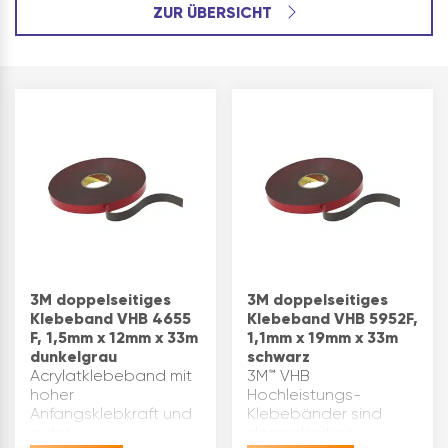
ZUR ÜBERSICHT
3M doppelseitiges
3M doppelseitiges
Klebeband VHB 4655
Klebeband VHB 5952F,
F, 1,5mm x 12mm x 33m
1,1mm x 19mm x 33m
dunkelgrau
schwarz
Acrylatklebeband mit
3M™ VHB
hoher
Hochleistungs-
Anfangsklebkraft und
Klebebänder sind
guter
doppelseitige