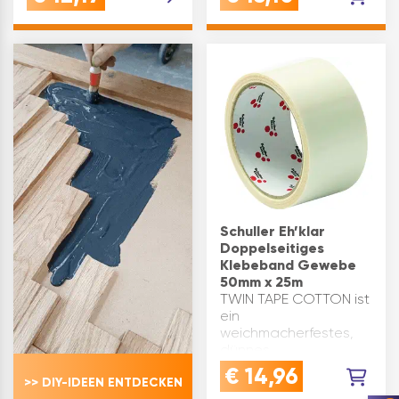
Malerarbeiten
Klebeband besticht
entwickelt um
durch die hohe
Abdeckfolien oder
Klebekraft auf beiden
Abdeckpapiere an
Seiten und ist dadurch
Oberflächen
für eine Vielzahl von
anzubringen.
Anwendungen
Produktvorteile: zur
geeignet. P…
Auf…
Schuller Eh’klar
Doppelseitiges
Klebeband Gewebe
50mm x 25m
TWIN TAPE COTTON ist
ein
weichmacherfestes,
dünnes,
geschmeidiges,
€
14,96
>> DIY-IDEEN ENTDECKEN
doppelseitiges