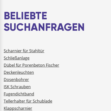
sich durch gute
PET-Folienträger
Klebkraft auf ver…
bietet starke Kleb…
BELIEBTE
SUCHANFRAGEN
Scharnier für Stahltür
Schließanlage
Dübel für Porenbeton Fischer
Deckenleuchten
Dosenbohrer
ISK Schrauben
Fugendichtband
Tellerhalter für Schublade
Klappscharnier