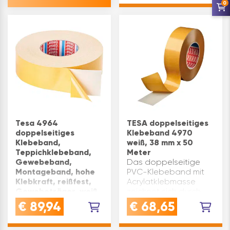
Klebeband für viele
0
Einsatzgebiete im
Gewerbe und
Hobbybereich.
Achtung:Die
Informationen auf dem
Produktetikett si…
Tesa 4964
TESA doppelseitiges
doppelseitiges
Klebeband 4970
Klebeband,
weiß, 38 mm x 50
Teppichklebeband,
Meter
Gewebeband,
Das doppelseitige
Montageband, hohe
PVC-Klebeband mit
Klebkraft, reißfest,
Acrylatklebmasse
Gewebeträger, weiß,
zeichnet sich durch
50mm x 50m
hohe Klebkräfte
€
89,94
€
68,65
VERWENDUNG:
aus.Es bietet eine
Doppelseitiges
sichere Verklebung