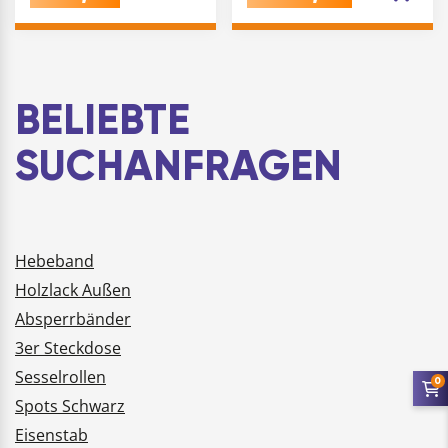
Die verharzten
Rahmenpressen
Flächen kön…
bestens geeignet.
Durch die dünnflüssige
Konsistenz ist…
BELIEBTE
SUCHANFRAGEN
Hebeband
Holzlack Außen
Absperrbänder
3er Steckdose
Sesselrollen
0
Spots Schwarz
Eisenstab