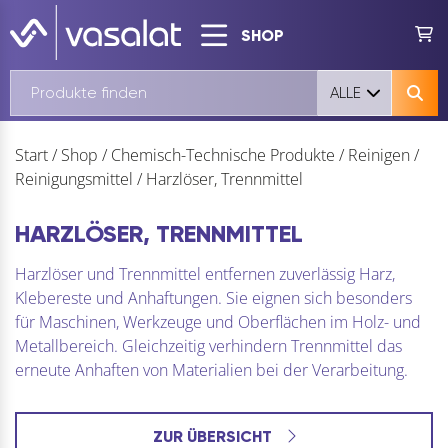
SHOP
ALLE
Start
/
Shop
/
Chemisch-Technische Produkte
/
Reinigen
/
Reinigungsmittel
/
Harzlöser, Trennmittel
HARZLÖSER, TRENNMITTEL
Harzlöser und Trennmittel entfernen zuverlässig Harz,
Klebereste und Anhaftungen. Sie eignen sich besonders
für Maschinen, Werkzeuge und Oberflächen im Holz- und
Metallbereich. Gleichzeitig verhindern Trennmittel das
erneute Anhaften von Materialien bei der Verarbeitung.
ZUR ÜBERSICHT