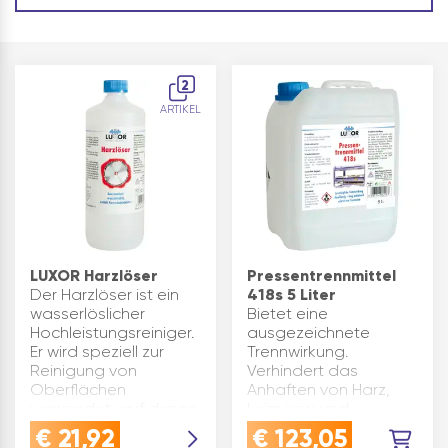
2
ARTIKEL
LUXOR Harzlöser
Pressentrennmittel
Der Harzlöser ist ein
418s 5 Liter
wasserlöslicher
Bietet eine
Hochleistungsreiniger.
ausgezeichnete
Er wird speziell zur
Trennwirkung.
Reinigung von
Verhindert das
Oberflächen
Anhaften von Harz,
verwendet, auf denen
Leim usw. und
Harz oder ähnliches
erleichtert deren
€
21,92
€
123,05
entfernt werden soll.
Entfernung. Auch für