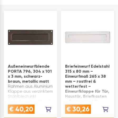
Außeneinwurfblende
Briefeinwurf Edelstahl
PORTA 796, 304 x 101
315 x 80 mm –
x 3 mm, schwarz-
Einwurfmaß 265 x 38
braun, metallic matt
mm – rostfrei &
Rahmen aus Aluminium
wetterfest –
Klappe aus verzinktem
Einwurfklappe für Tür,
Stahlblech inkl.
Haustür, Briefkasten
Befestigungsmaterial
– Posteinwurf für
Universell verwendbar
Außenbereich
€
40,20
€
30,26
ab Tür/Wandstärke
Einfache Montage –
20 mm Oberfläche:
schnell & unkompliziert: