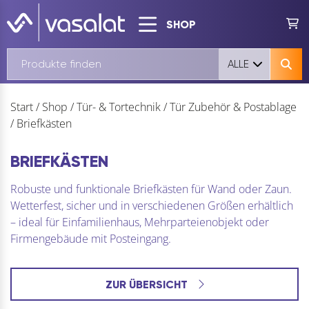
SHOP
ALLE
Start
/
Shop
/
Tür- & Tortechnik
/
Tür Zubehör & Postablage
/
Briefkästen
BRIEFKÄSTEN
Robuste und funktionale Briefkästen für Wand oder Zaun.
Wetterfest, sicher und in verschiedenen Größen erhältlich
– ideal für Einfamilienhaus, Mehrparteienobjekt oder
Firmengebäude mit Posteingang.
ZUR ÜBERSICHT