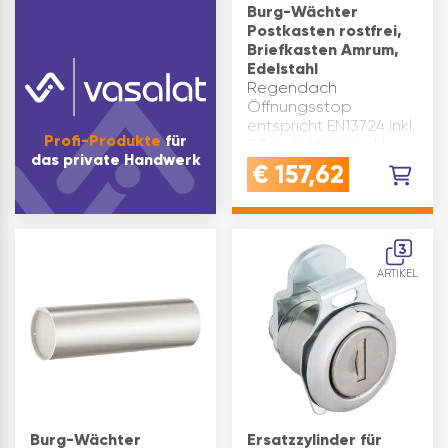
Burg-Wächter
Postkasten rostfrei,
Briefkasten Amrum,
Edelstahl
Regendach
Öffnungsstop
entspricht EN13724 inkl.
Profi-Produkte
für
2 Stk. Schlüssel inkl.
das private Handwerk
Namensschild
€
157,62
Versiegelung mit
transparentem Lack
Montagematerial liegt
bei Modell: AMRUM
3
Einwurfgröße(mm): DIN
ARTIKEL
C4 332 x 31 Mat…
Burg-Wächter
Ersatzzylinder für