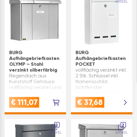
ARTIKEL
BURG
BURG
Aufhängebriefkasten
Aufhängebriefkasten
OLYMP – Stahl
POCKET
verzinkt silberfärbig
vollflächig verzinkt inkl.
Regendach aus
2 Stk. Schlüssel inkl.
Kunststoff Gehäuse
Namensschild
vollflächig verzinkt und
Sichtfenster
beschichtet
Montagematerial liegt
Öffnungsstop
bei B x H x T(mm): 215 x
€
111,07
€
37,68
entspricht EN13724 inkl.
315 x 75 Modell:
2 Stk. Schlüssel inkl.
POCKET Material:
Namensschild
Stahlblech
Montagematerial liegt
Oberfläche: weiß
2
2
bei Modell: OLYMP
Einwurfgröße…
ARTIKEL
ARTIKEL
Oberfläche: s…