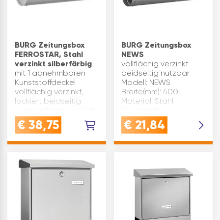
BURG Zeitungsbox
BURG Zeitungsbox
FERROSTAR, Stahl
NEWS
verzinkt silberfärbig
vollflächig verzinkt
mit 1 abnehmbaren
beidseitig nutzbar
Kunststoffdeckel
Modell: NEWS
vollflächig verzinkt,
Breite(mm): 400
lackiert beidseitig
Material: Stahl
nutzbar Material: Stahl
Oberfläche:
Breite(mm): 400 ø(mm):
silberfärbig ø(mm): 120
€
38,75
€
21,84
120 Oberfläche:
Type: 5800 SI Marke:
silberfärbig Modell:
Burg-Wächter
FERROSTAR Type: 800
Inhaltsangabe (ST): 1
SI Marke: Burg-W…