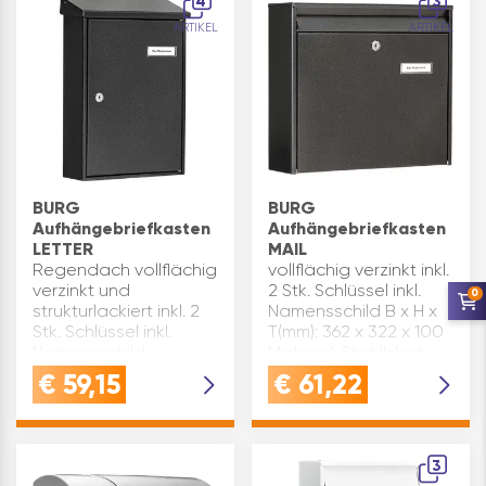
4
3
Einwurfgröße(mm): …
ARTIKEL
ARTIKEL
BURG
BURG
Aufhängebriefkasten
Aufhängebriefkasten
LETTER
MAIL
Regendach vollflächig
vollflächig verzinkt inkl.
verzinkt und
2 Stk. Schlüssel inkl.
0
strukturlackiert inkl. 2
Namensschild B x H x
Stk. Schlüssel inkl.
T(mm): 362 x 322 x 100
Namensschild
Material: Stahlblech
Montagematerial liegt
Oberfläche:
€
59,15
€
61,22
bei B x H x T(mm): 270 x
eisenfärbig Modell:
370 x 92 Oberfläche:
MAIL Einwurfgröße(mm):
eisenfärbig
333 x 34 Type: 5877 E
Einwurfgröße(mm): 230
Marke…
3
x…