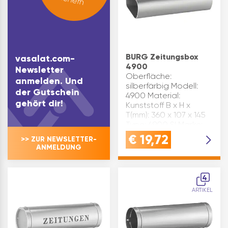
BURG Zeitungsbox
vasalat.com-
4900
Newsletter
Oberfläche:
anmelden. Und
silberfärbig Modell:
der Gutschein
4900 Material:
gehört dir!
Kunststoff B x H x
T(mm): 360 x 107 x 145
Type: 4900 SI Marke:
Burg-Wächter
€
19,72
>> ZUR NEWSLETTER-
Inhaltsangabe (ST): 1
ANMELDUNG
4
ARTIKEL