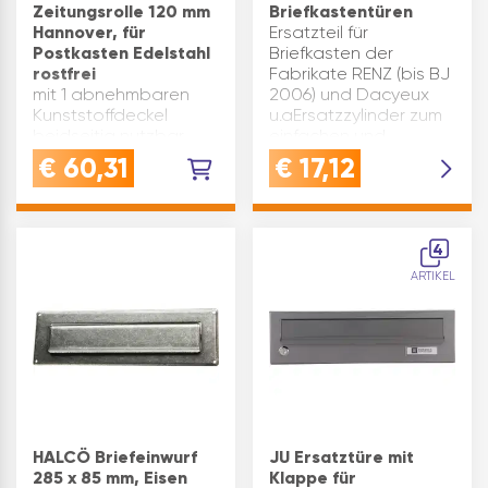
Zeitungsrolle 120 mm
Briefkastentüren
Hannover, für
Ersatzteil für
Postkasten Edelstahl
Briefkasten der
rostfrei
Fabrikate RENZ (bis BJ
mit 1 abnehmbaren
2006) und Dacyeux
Kunststoffdeckel
u.aErsatzzylinder zum
beidseitig nutzbar
einfachen und
ø(mm): 120 Modell:
schnellen Selbst-
€
60,31
€
17,12
HANNOVER Material:
EinbauLIEFERUMFANG:
Edelstahl Breite(mm):
mit 2
400 Oberfläche:
SchlüsselMontage-
rostfrei Type: 3800 Ni
Tipp: Beachten Sie,
4
Marke: Burg-Wächter
dass der …
ARTIKEL
Inhaltsangabe (ST): 1
HALCÖ Briefeinwurf
JU Ersatztüre mit
285 x 85 mm, Eisen
Klappe für