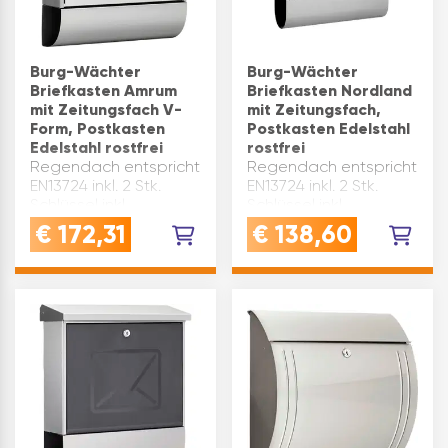
Burg-Wächter
Burg-Wächter
Briefkasten Amrum
Briefkasten Nordland
mit Zeitungsfach V-
mit Zeitungsfach,
Form, Postkasten
Postkasten Edelstahl
Edelstahl rostfrei
rostfrei
Regendach entspricht
Regendach entspricht
EN13724 inkl. 2 Stk.
EN13724 inkl. 2 Stk.
Schlüssel inkl.
Schlüssel inkl.
Namensschild
Namensschild
€
172,31
€
138,60
Versiegelung mit
Versiegelung mit
transparentem Lack
transparentem Lack
Montagematerial liegt
Montagematerial liegt
bei Form:
bei Einwurfgröße(mm):
Zeitungsrolle: V-FORM
330 x 32 Material:
Modell: AMRUM-SET
Edelstahl B x H x T(mm):
Material: Edelstah…
38…