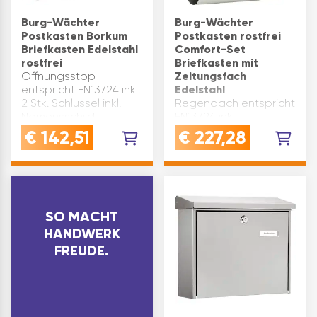
Burg-Wächter
Burg-Wächter
Postkasten Borkum
Postkasten rostfrei
Briefkasten Edelstahl
Comfort-Set
rostfrei
Briefkasten mit
Öffnungsstop
Zeitungsfach
entspricht EN13724 inkl.
Edelstahl
2 Stk. Schlüssel inkl.
Regendach entspricht
Namensschild
EN13724 inkl.
Versiegelung mit
Namensschild
€
142,51
€
227,28
transparentem Lack
Montagematerial liegt
Montagematerial liegt
bei Einwurfgröße(mm):
bei Einwurfgröße(mm):
332 x 32 Material:
DIN C4 333 x 34
Edelstahl Oberfläche:
Modell: BORKUM
rostfrei B x H x T(mm):
Material: Ed…
380 x 440 x 148 Form:
SO MACHT
Zeitungsrolle: U-F…
HANDWERK
FREUDE.