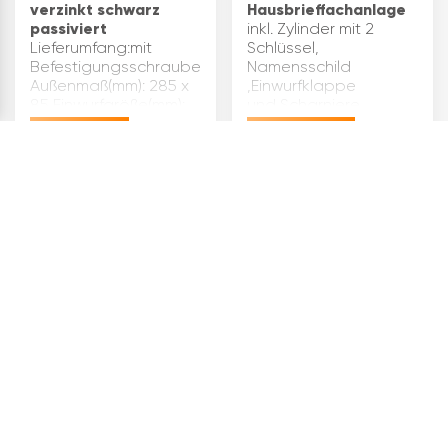
verzinkt schwarz
Hausbrieffachanlage
passiviert
inkl. Zylinder mit 2
Lieferumfang:mit
Schlüssel,
Befestigungsschrauben
Namensschild
Außenmaß(mm): 285 x
,Einwurfklappe
85 Einwurfgröße(mm):
und Scharniere
235 x 40 x 25
Oberfläche:
€
48,05
€
233,92
Türausschnitt(mm): 250
graualuminium RAL
x 45 Oberfläche:
9007
verzinkt schwarz
Einwurfgröße(mm): 325
passiviert Material:
x 35 Material: Stahl
4
Eisen Marke: Halcö
Abmessung(mm): 375 x
ARTIKEL
Inhalt…
110 Marke: JU Inha…
JU Ersatzzylinder zu
JU
Hausbrieffachanlage,
Hausbrieffachanlage
flache Stirnfläche, m.
3-teilig