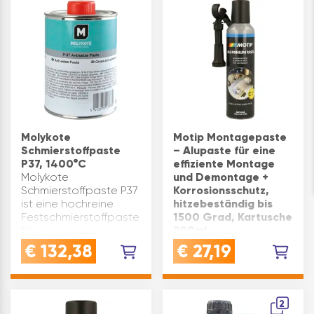
Industrieanlagen mit
die Preßsitzfertigung…
Hochleistungsfett
Effekt, synthetische
Schmierstoff
Anwendung und
Polyharnstofffett
Wirkung bei extremen
Temperature…
Molykote
Motip Montagepaste
Schmierstoffpaste
– Alupaste für eine
P37, 1400°C
effiziente Montage
Molykote
und Demontage +
Schmierstoffpaste P37
Korrosionsschutz,
ist eine hochreine
hitzebeständig bis
Festschmierstoffpaste
1500 Grad, Kartusche
für
200ml
Schraubverbindungen.
HOCHTEMPERATURBESTÄND
€
132,38
€
27,19
Sie ist frei von Blei,
temperaturbeständiges
Nickel, Schwefel, Chlor
Schmiermittel bis zu
und Fluor.
+1.500 °C - ideal für
Produktvorteile:
Maschinenteile und
2
hochrein (weniger als
Gewindeverbindungen