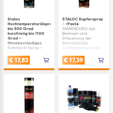
Staloc
STALOC Kupferspray
Hochtemperaturölspray
/ -Paste
bis 500 Grad
ANWENDUNG: bei
kurzfristig bis 1100
Bremsen und
Grad –
Erneuerung der
Hitzebeständiges
Bremsbeläge,
Schmieröl Spray –
Zündkerzenwechsel,
Kriechöl mit
als Radmuttern-Spray,
Korrosionsschutz,
Verschraubungen an
€
17,83
€
17,39
Hochtemperatur Öl
Abgas- und
Spray für Industrie
Katalysatoren
und Werkstatt, 400ml
Anlagenzum
HOCHTEMPERATUR ÖL
Korrosionsschutz bei
SPRAY: Zur Schmierung
Motor, Getriebe,
von Führungen,
Achsen u…
Werkzeugen,
Maschinen und
beweglichen Teilen in
Industrie, Produktion
und Werkstatt sowie