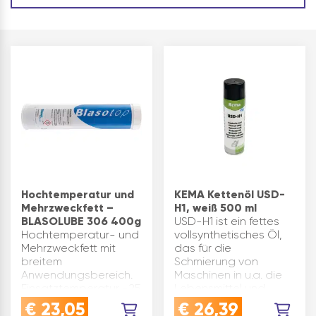
Hochtemperatur und
KEMA Kettenöl USD-
Mehrzweckfett –
H1, weiß 500 ml
BLASOLUBE 306 400g
USD-H1 ist ein fettes
Hochtemperatur- und
vollsynthetisches Öl,
Mehrzweckfett mit
das für die
breitem
Schmierung von
Anwendungsbereich.
Maschinen in u.a. die
Einsatztemperatur -25
Lebensmittel und
°C bis +200 °C |
Medizinalindustrie
€
23,05
€
26,39
Fettart Organo-
entwickelt worden ist.