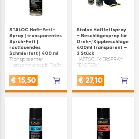
STALOC Haft-Fett-
Staloc Haftfettspray
Spray | transparentes
– Beschlägespray für
Sprüh-Fett |
Dreh-/Kippbeschläge
rostlösendes
400ml transparent –
Schmierfett | 400 ml
2 Stück
Transparenter
HAFTSCHMIERSPRAY
Haftschmierstoff. Fließt
FENSTER:
nicht ab. Optimal für
transparentes
Dreh-/KippbeschlägeSchmiert
Haftfettspray für
€
15,50
€
27,10
Rollen und Kugellager,
optimale Schmierung
Ketteninnenlager
von
sowie Zahnrad- und
Dreh-/Kippbeschlägen,
Schneckengetriebe,
Rollen, Kugellagern,
alle Arten von
Ketten und
Gelenken und Ku…
PräzisionsteilenEXTREM
WIDERSTANDSFÄHIG:
dieses Fenster Schmi…