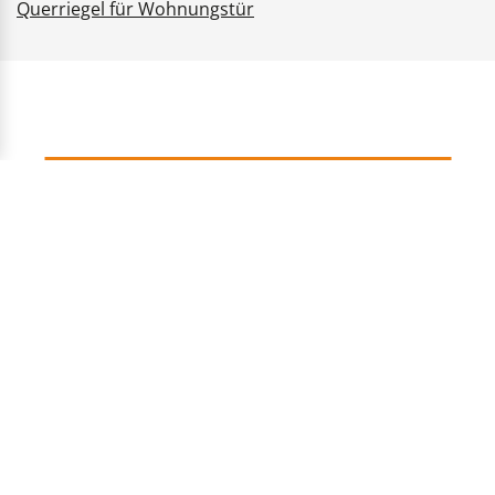
Querriegel für Wohnungstür
Verfügbar. Vollständig.
Verbindlich. V wie
vasalat.com
Kostenlose Retoure