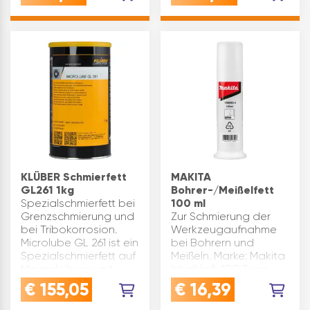
Bentonitweiche
Hervorragend in
Konsistenz | guter
Fällen, wo eine
Korrosionsschutz |
klebende und …
Basisöl mit geringer
Verd…
KLÜBER Schmierfett
MAKITA
GL261 1kg
Bohrer-/Meißelfett
Spezialschmierfett bei
100 ml
Grenzschmierung und
Zur Schmierung der
bei Tribokorrosion.
Werkzeugaufnahme
Microlube GL 261 ist ein
bei Bohrern und
Spezialschmierfett auf
Meißeln. Marke: Makita
Mineralölbasis mit
Inhalt(ml): 100 Type:
einer Lithium-
198993-4
€
155,05
€
16,39
Spezialseife. Sie
Inhaltsangabe (ST): 1
beinhaltet die