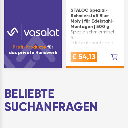
STALOC Spezial-
Schmierstoff Blue
Moly | für Edelstahl-
Montagen | 500 g
Spezialschmiermittel
für
Edelstahlmontagen
Profi-Produkte
für
und viele weitere
das private Handwerk
Anwendungenverhindert
€
54,13
Verreibung und
Korrosion durch seine
erstklassige
Schmierwirkungbeinhaltet
es Kupfer und kein
Graphit
BELIEBTE
SUCHANFRAGEN