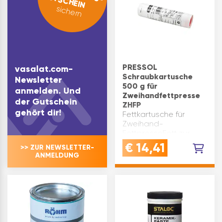
GUTSCHEIN
sichern
PRESSOL
vasalat.com-
Schraubkartusche
Newsletter
500 g für
anmelden. Und
Zweihandfettpresse
der Gutschein
ZHFP
gehört dir!
Fettkartusche für
Zweihand-
FettpresseFett zur
Gleitlager- und
€
14,41
>> ZUR NEWSLETTER-
Wälzlager-
ANMELDUNG
Schmierung bei hohen
BelastungenAbschmierfett
für Kfz, Baumaschinen
u. landwirtschaftliche
GeräteDas
Schmierfett ist
oxidatio…