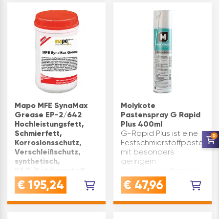
Baumaschinen bei
hohen Druck- und
Temperaturbelastungen
mit EP-Fett Effekt,
Calciumfett
Anwendung,
Lagerfett…
Mapo MFE SynaMax
Molykote
Grease EP-2/642
Pastenspray G Rapid
Hochleistungsfett,
Plus 400ml
Schmierfett,
G-Rapid Plus ist eine
0
Korrosionsschutz,
Festschmierstoffpaste
Verschleißschutz,
mit besonders
synthetisch,
geringem
PAO/Polyharnstoff,
Reibungskoeffizienten
hellbeige, 1kg Dose
für die Montage und
€
195,24
€
47,96
VERWENDUNG:
den Einlauf von
Schmierung von Gleit-,
metallischen
Wälz- und
Maschinenteilen.
Kugellagern in
Anwendungsgebite:Für