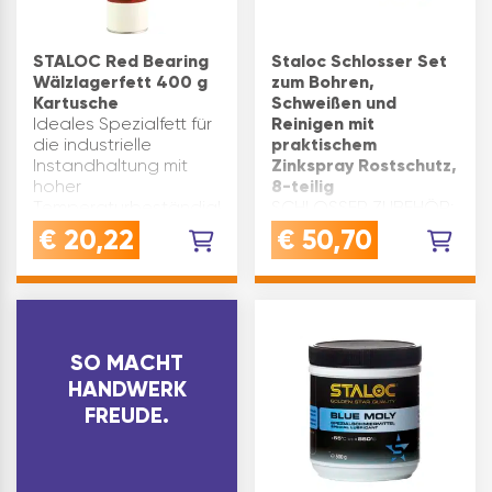
für hitzebelastete
AnwendungenQUALITÄT:
Erstklassige…
STALOC Red Bearing
Staloc Schlosser Set
Wälzlagerfett 400 g
zum Bohren,
Kartusche
Schweißen und
Ideales Spezialfett für
Reinigen mit
die industrielle
praktischem
Instandhaltung mit
Zinkspray Rostschutz,
hoher
8-teilig
Temperaturbeständigkeit
SCHLOSSER ZUBEHÖR:
Dieses Spezialfett ist
diese hochwertigen
€
20,22
€
50,70
für einen breiten
Staloc Produkte
Einsatzbereich und
unterstützen jeden
eine hohe
Schlosser bei der
Druckbelastung
Arbeit - von der
konzipiert. Es verfügt…
Montage bis zur
Reinigung und
SO MACHT
PflegeEFFEKTIVER
HANDWERK
SCHWEIßSCHUTZ:
FREUDE.
Schweißschutzspray
zum Schu…