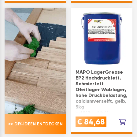
Wirkstoffkombination…
MAPO LagerGrease
EP2 Hochdruckfett,
Schmierfett
Gleitlager Wälzlager,
hohe Druckbelastung,
calciumverseift, gelb,
5kg
VERWENDUNG:
Hochdruckfett für
€
84,68
>> DIY-IDEEN ENTDECKEN
Gleitlager, Wälzlager
und Kugellager - ideal
für Land- und