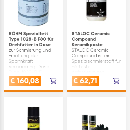
RÖHM Spezialfett
STALOC Ceramic
Type 1028-B F80 für
Compound
Drehfutter in Dose
Keramikpaste
zur Schmierung und
STALOC Ceramic
Erhaltung der
Compound ist ein
Spannkraft
Spezialschmierstoff für
Verpackung: Dose
härteste
Type: 1028-B ID:
Anforderungen |
028975 Marke: Röhm
Temperaturbereich
€
160,08
€
62,71
Inhaltsangabe (kg): 1
von -40 °C bis +1.400
°CEs ist extrem
haftfest,
hochtemperatur und
hochdruckbeständig,
verhindert …