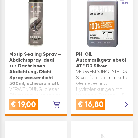
ARTIKEL
500…
unter extremen
BedingungenHERVORRAG
HAFTUNG: auf Basis
von Alumi…
Motip Sealing Spray –
PHI OIL
Abdichtspray ideal
Automatikgetriebeöl
zur Dachrinnen
ATF D3 Silver
Abdichtung, Dicht
VERWENDUNG: ATF D3
Spray wasserdicht
Silver für automatische
500ml, schwarz matt
Getriebe und
VERWENDUNG: dieser
Hydrolenkungen mit
Dichtspray eignet sich
Vorgabe Dexron III-F,
ideal zum Versiegeln
III-G oder III-
€
19,00
€
16,80
und Füllen von Lecks
HQUALITÄT: Grundöle
und Rissen auf Metall,
mit Additiven 
Kunststoff, PVC, Beton
Qualität, die Hand
und Vinyl - für den
und Heimwerker
Innen- und
schätzenVORTEIL…
AußenbereichHOCHFLEXIBEL: