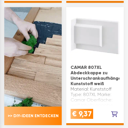
Schrauben
Inhaltsangabe (ST): 1
sauberPASSGENAU
FÜR CAMAR: Ideal
abgestimmt auf
CAMAR
Unterschrankaufhä…
CAMAR 807XL
Abdeckkappe zu
Unterschrankaufhänger,
Kunststoff weiß
Material: Kunststoff
Type: 807XL Marke:
Camar Oberfläche:
weiß Inhaltsangabe
(ST): 1
€
9,37
>> DIY-IDEEN ENTDECKEN