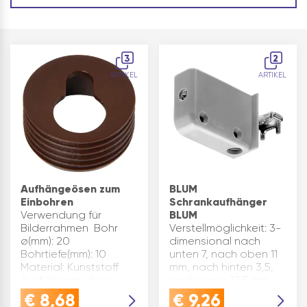
3
2
ARTIKEL
ARTIKEL
Aufhängeösen zum
BLUM
Einbohren
Schrankaufhänger
Verwendung für
BLUM
Bilderrahmen Bohr
Verstellmöglichkeit: 3-
ø(mm): 20
dimensional nach
Bohrtiefe(mm): 10
unten 7, nach oben 11
Material: Kunststoff
mm, nach hinten 3,5,
Ausführung: ohne
nach vorne 12,5 mm
Anschraublöcher
Hinweis:Belastbarkeit
€
8,68
€
9,26
Oberfläche: braun
130 kg/Paar nach DIN