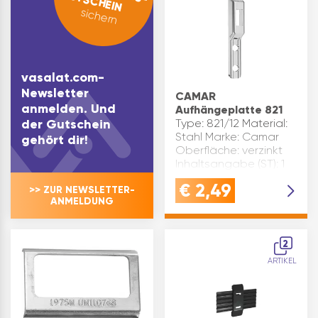
GUTSCHEIN
sichern
vasalat.com-
Newsletter
CAMAR
anmelden. Und
Aufhängeplatte 821
der Gutschein
Type: 821/12 Material:
Stahl Marke: Camar
gehört dir!
Oberfläche: verzinkt
Inhaltsangabe (ST): 1
€
2,49
>> ZUR NEWSLETTER-
ANMELDUNG
2
ARTIKEL