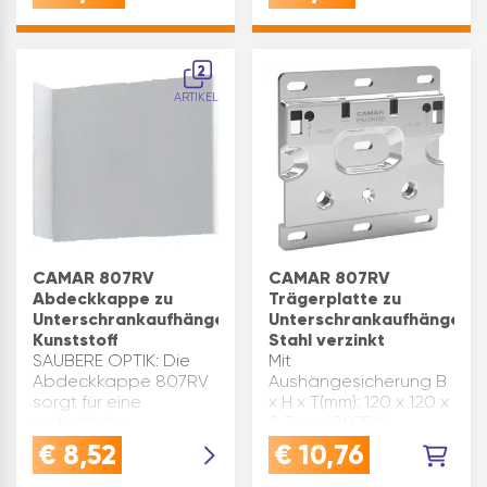
Inhaltsangabe (ST):
EN 15939 (Prüfrahmen
100
A). Material:
Kunststoff/Stahl …
2
ARTIKEL
CAMAR 807RV
CAMAR 807RV
Abdeckkappe zu
Trägerplatte zu
Unterschrankaufhänger,
Unterschrankaufhänger,
Kunststoff
Stahl verzinkt
SAUBERE OPTIK: Die
Mit
Abdeckkappe 807RV
Aushängesicherung B
sorgt für eine
x H x T(mm): 120 x 120 x
ordentliche
8 Type: 807RV
Verkleidung von
Material: Stahl Marke:
€
8,52
€
10,76
Unterschrankaufhängern
Camar Oberfläche:
und verdeckt
verzinkt