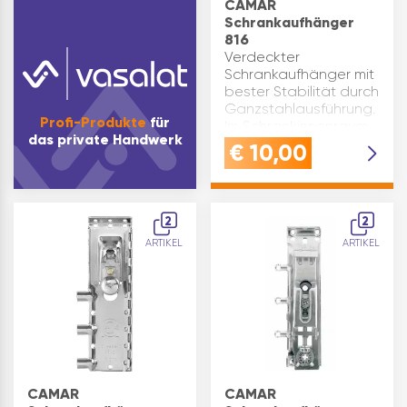
CAMAR
Schrankaufhänger
816
Verdeckter
Schrankaufhänger mit
bester Stabilität durch
Ganzstahlausführung.
Profi-Produkte
für
Im Schrankinnenraum
das private Handwerk
nur Bohrloch-
€
10,00
Abdeckkappen aus
Kunststoff sichtbar.
Geringe Einbautiefe,
ab 15 mm Freiraum
2
2
einsetzbar…
ARTIKEL
ARTIKEL
CAMAR
CAMAR