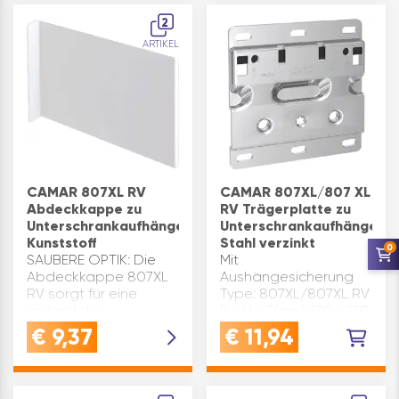
2
ARTIKEL
CAMAR 807XL RV
CAMAR 807XL/807 XL
Abdeckkappe zu
RV Trägerplatte zu
Unterschrankaufhänger,
Unterschrankaufhänger,
Kunststoff
Stahl verzinkt
0
SAUBERE OPTIK: Die
Mit
Abdeckkappe 807XL
Aushängesicherung
RV sorgt für eine
Type: 807XL/807XL RV
ordentliche
B x H x T(mm): 120 x 120
Verkleidung von
x 11 Material: Stahl
€
9,37
€
11,94
Unterschrankaufhängern
Marke: Camar
und verdeckt
Oberfläche: verzinkt
Schrauben
Inhaltsangabe (ST): 1
sauberPASSGENAU