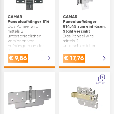
CAMAR
CAMAR
Paneelaufhänger 814
Paneelaufhänger
Das Paneel wird
814.45 zum einfräsen,
mittels 2
Stahl verzinkt
unterschiedlichen
Das Paneel wird
Versionen von
mittels 2
Aufhängern an der
unterschiedlichen
Rückwand platziert
Versionen von
Der Aufhänger ohne
Aufhängern an der
€
9,86
€
17,76
Feder wird am oberen
Rückwand platziert
Bereich des Paneels
Der Aufhänger ohne
befestigt und trägt
Feder wird am oberen
das Gewicht und ist
Bereich des Paneels
2
ve…
befestigt und trägt
ARTIKEL
das Gewicht und ist
ve…