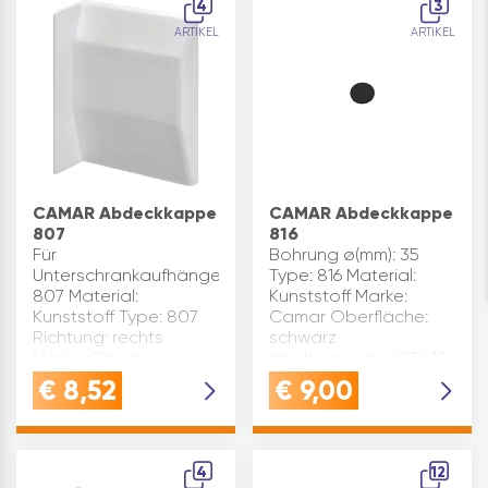
4
3
FÜR CAMAR: Ideal
ARTIKEL
ARTIKEL
abgestimmt auf
CAMAR
Unterschrankau…
CAMAR Abdeckkappe
CAMAR Abdeckkappe
807
816
Für
Bohrung ø(mm): 35
Unterschrankaufhänger
Type: 816 Material:
807 Material:
Kunststoff Marke:
Kunststoff Type: 807
Camar Oberfläche:
Richtung: rechts
schwarz
Marke: Camar
Inhaltsangabe (ST): 10
Oberfläche: silber
€
8,52
€
9,00
Inhaltsangabe (ST): 1
4
12