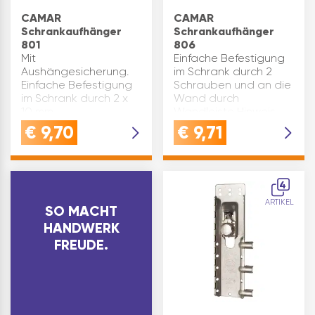
CAMAR
CAMAR
Schrankaufhänger
Schrankaufhänger
801
806
Mit
Einfache Befestigung
Aushängesicherung.
im Schrank durch 2
Einfache Befestigung
Schrauben und an die
im Schrank durch 2 x
Wand durch
10 mm
Wandleiste Hinweis
Dübelbohrungen an
Tragkraft:Die
€
9,70
€
9,71
der Seitenwand und
angegebene
durch Wandleiste
Tragkraft des
Hinweis Tragkraft:Die
Schrankaufhängers ist
angegebene
das Ergebnis aus
4
Tragkraft des
Tests gemäßNorm DIN
ARTIKEL
Schrankaufhängers ist
68840 un…
SO MACHT
das…
HANDWERK
FREUDE.