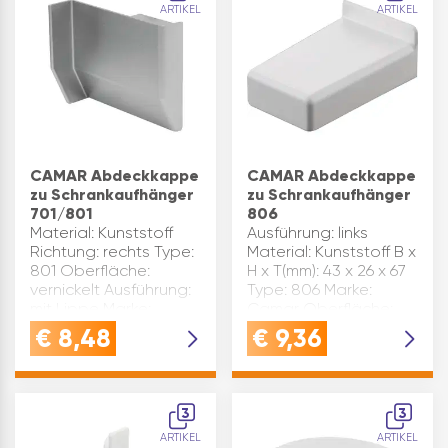
ARTIKEL
ARTIKEL
CAMAR Abdeckkappe
CAMAR Abdeckkappe
zu Schrankaufhänger
zu Schrankaufhänger
701/801
806
Material: Kunststoff
Ausführung: links
Richtung: rechts Type:
Material: Kunststoff B x
801 Oberfläche:
H x T(mm): 43 x 26 x 67
vernickelt Ausführung:
Type: 806 Marke:
mit Lippe Marke:
Camar Oberfläche:
Camar Inhaltsangabe
weiß Inhaltsangabe
€
8,48
€
9,36
(ST): 1
(ST): 10
3
3
ARTIKEL
ARTIKEL