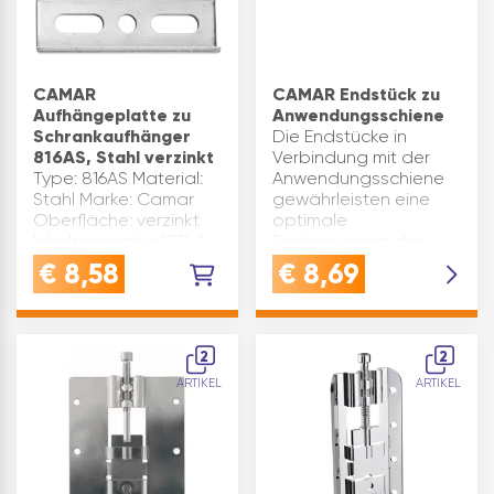
CAMAR
CAMAR Endstück zu
Aufhängeplatte zu
Anwendungsschiene
Schrankaufhänger
Die Endstücke in
816AS, Stahl verzinkt
Verbindung mit der
Type: 816AS Material:
Anwendungsschiene
Stahl Marke: Camar
gewährleisten eine
Oberfläche: verzinkt
optimale
Inhaltsangabe (ST): 1
Positionierung der
Aufhängeplatten 821.
€
8,58
€
8,69
Type: 821 Material:
Kunststoff
Verwendung:
Aufhängeplatte
2
2
821/20 Marke: Cam…
ARTIKEL
ARTIKEL