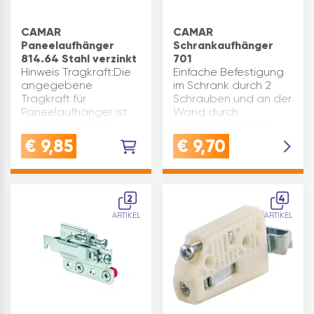
CAMAR
CAMAR
Paneelaufhänger
Schrankaufhänger
814.64 Stahl verzinkt
701
Hinweis Tragkraft:Die
Einfache Befestigung
angegebene
im Schrank durch 2
Tragkraft für
Schrauben und an der
Paneelaufhänger ist
Wand durch
das Ergebnis aus
Wandleiste Hinweis
Tests mit dem
Tragkraft:Die
€
9,85
€
9,70
dargestellten Paneel
angegebene
und bezieht sich
Tragkraft des
ausschließlich auf das
Schrankaufhängers ist
korrekt positionierte
das Ergebnis aus
2
4
und montierte Pr…
Tests gemäßNorm DIN
ARTIKEL
ARTIKEL
68840 un…