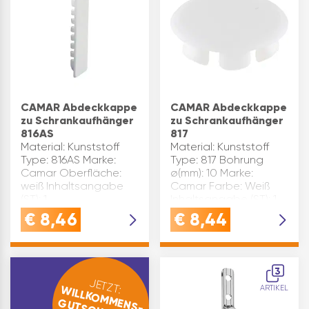
CAMAR Abdeckkappe
CAMAR Abdeckkappe
zu Schrankaufhänger
zu Schrankaufhänger
816AS
817
Material: Kunststoff
Material: Kunststoff
Type: 816AS Marke:
Type: 817 Bohrung
Camar Oberfläche:
ø(mm): 10 Marke:
weiß Inhaltsangabe
Camar Farbe: Weiß
(ST): 1
Inhaltsangabe (ST): 1
€
8,46
€
8,44
3
JETZT:
WILLKOMMENS-
ARTIKEL