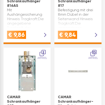
Schrankaufhänger
Schrankaufhänger
816AS
817
Mit
Befestigung mit drei
Aushängesicherung
8mm Dübel in der
Hinweis Tragkraft:Die
Seitenwand Hinweis
angegebene
Tragkraft:Die
Tragkraft des
angegebene
Schrankaufhängers ist
Tragkraft des
€
9,86
€
9,84
das Ergebnis aus
Schrankaufhängers ist
Tests gemäßNorm DIN
das Ergebnis aus
68840 und bezieht
Tests gemäß Norm DIN
sich ausschließlich auf
68840 06/2004 und
2
13
die Möbelmaße lt.
bezieht sich
ARTIKEL
ARTIKEL
Skizze. V…
ausschließ…
CAMAR
CAMAR
Schrankaufhänger
Schrankaufhänger-