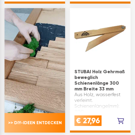
300 Marke: Stubai
Inhaltsangabe (ST): 1
STUBAI Holz Gehrmaß
beweglich
Schienenlänge 300
mm Breite 33 mm
Aus Holz, wasserfest
verleimt.
Schienenlänge(mm):
300
Schenkelbreite(mm): 33
€
27,96
>> DIY-IDEEN ENTDECKEN
Marke: Stubai
Inhaltsangabe (ST): 1