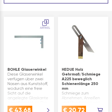
3
ARTIKEL
BOHLE Glaserwinkel
HEDUE Holz
Diese Glaserwinkel
Gehrmaß/Schmiege
verfügen über zwei
A225 beweglich
Nasen aus Kunststoff,
Schienenlänge 250
wodurch eine freie
mm
Sicht auf die
Schmiege zum
angelegte Glaskante
Abnehmen, Anreißen
gewährleistet ist. Die
und Übertragen von
Winkel sind aus einem
beliebigen Winkeln.
€
43,68
€
20,72