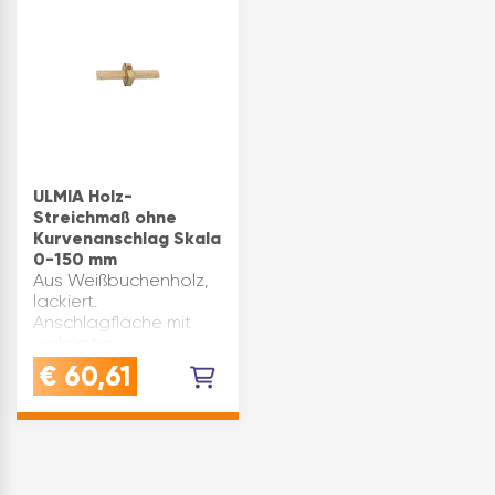
ULMIA Holz-
Streichmaß ohne
Kurvenanschlag Skala
0-150 mm
Aus Weißbuchenholz,
lackiert.
Anschlagfläche mit
verleimter
Pockholzauflage. 2
€
60,61
leicht verstellbare
Anreißstäbe,
Arretierung durch
Messing-
Flügelschraube, mit
eingelegter Maßskala