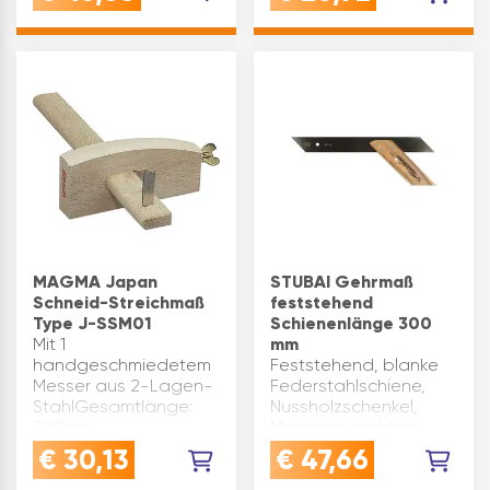
besonders zähen und
Das Langloch in der
widerstandsfähigen …
Edelstahlzunge
ermöglicht
Innenmessungen und
wird mit einer
Flügelmutter arretiert.
Die gefrästen Kehlen
a…
MAGMA Japan
STUBAI Gehrmaß
Schneid-Streichmaß
feststehend
Type J-SSM01
Schienenlänge 300
Mit 1
mm
handgeschmiedetem
Feststehend, blanke
Messer aus 2-Lagen-
Federstahlschiene,
StahlGesamtlänge:
Nussholzschenkel,
220mm
Messingbeschlag.
Schenkellänge(mm):
€
30,13
€
47,66
150
Schienenlänge(mm):