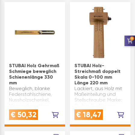
0
STUBAI Holz Gehrmaß
STUBAI Holz-
Schmiege beweglich
Streichmaß doppelt
Schienenlänge 330
Skala 0-100 mm
mm
Länge 220 mm
Beweglich, blanke
Lackiert, aus Holz mit
Federstahlschiene,
Maßeinteilung und
Nussholzschenkel,
Stellschraube. Marke:
Messingbeschlag
Stubai Ausführung:
beidseitig.
doppelt Skala(mm): 0-
€
50,32
€
18,47
Schenkellänge(mm):
100 Inhaltsangabe
230
(ST): 1
Schienenlänge(mm):
330 Marke: Stubai