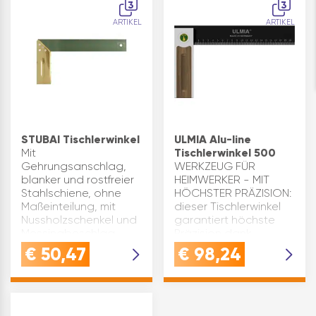
3
3
Inhaltsangabe (ST): 1
ARTIKEL
ARTIKEL
STUBAI Tischlerwinkel
ULMIA Alu-line
Mit
Tischlerwinkel 500
Gehrungsanschlag,
WERKZEUG FÜR
blanker und rostfreier
HEIMWERKER - MIT
Stahlschiene, ohne
HÖCHSTER PRÄZISION:
Maßeinteilung, mit
dieser Tischlerwinkel
Nussholzschenkel und
garantiert höchste
Messingbeschlag.
Präzision dank
Schenkellänge(mm):
gehärteter
€
50,47
€
98,24
200
Stahlschiene und
Schienenlänge(mm):
justierbarer
400 Marke: Stubai
FeineinstellungALUMINIUM
Material: Schenk…
& NUSSBAUM: das
Kopfstück…