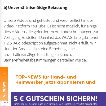
b) Unverhältnismäßige Belastung
Unsere Videos sind gehostet und veröffentlicht in der
Video-Plattform YouTube. Es ist nicht möglich, für einige
dieser Videos die geforderten Audiobeschreibungen zur
Verfügung zu stellen. Damit ist das WCAG-Erfolgskriterium
1.2.5 (Audiodeskription aufgezeichnet) nicht erfüllt. Wir
sind der Ansicht, dass eine Behebung eine
unverhältnismäßige Belastung im Sinne der
Barrierefreiheitsbestimmungen darstellen würde.
Unsere Website enthält interaktive Elemente und grafische
TOP-NEWS für Hand- und
Inhalte, die aktuell nicht vollständig den WCAG-
Heimwerker jetzt abonnieren und
-NEWS
Erfolgskriterien 1.4.1 (Farbverwendung), 1.4.3 (Kontrast)
und 1.4.11 (Nicht-Text-Kontrast) entsprechen. Die
Anpassung dieser Elemente, einschließlich der
V
Überarbeitung von Farbschemata und grafischen