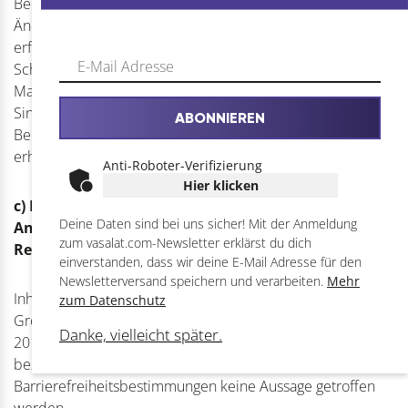
Bedienelementen, würde umfangreiche technische
Änderungen und einen hohen Ressourceneinsatz
erfordern. Nach sorgfältiger Abwägung sind wir zu dem
Schluss gekommen, dass die Umsetzung dieser
Maßnahmen derzeit eine unverhältnismäßige Belastung im
Sinne der Barrierefreiheitsvorschriften darstellt, da sie die
ABONNIEREN
Bereitstellung unserer zentralen Inhalte und Funktionen
erheblich beeinträchtigen könnte.
Anti-Roboter-Verifizierung
Hier klicken
c) Die Inhalte fallen nicht in den
Deine Daten sind bei uns sicher! Mit der Anmeldung
Anwendungsbereich der anwendbaren
zum vasalat.com-Newsletter erklärst du dich
Rechtsvorschriften
einverstanden, dass wir deine E-Mail Adresse für den
Newsletterversand speichern und verarbeiten.
Mehr
Inhalte von Dritten, die nicht im Einflussbereich der Vasalat
zum Datenschutz
Großhandel GmbHliegen, sind von der Richtlinie (EU)
Danke, vielleicht später.
2016/2102 ausgenommen. Für diese Inhalte Dritter kann
bezüglich Vereinbarkeit mit
Barrierefreiheitsbestimmungen keine Aussage getroffen