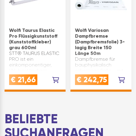
Wolfi Taurus Elastic
Wolfi Variosan
Pro Flüssigkunststoff
Dampfbremse
(Kunststoffkleber)
(Dampfbremsfolie) 3-
grau 600ml
lagig Breite 150
STT® TAURUS ELASTIC
Länge 50m
PRO ist ein
Dampfbremse für
einkomponentiger,
bauphysikalisch
UV-beständiger,
schwierige Fälle – mit
extrem elastischer
Austrocknungseffekt.
€
21,66
€
242,75
Flüssigkunststoff im
Produktvorteile:
Folienbeutel. Die
feuchteregulierende
Masse ist thixotrop
Dampfbremse mit
eingestellt, schnell
veränderbarem Sd-
trocknend und extrem
Wert 3-lagigier
dehnbar. ST…
Verbund aus PP-Vlies
BELIEBTE
integrie…
SUCHANFRAGEN