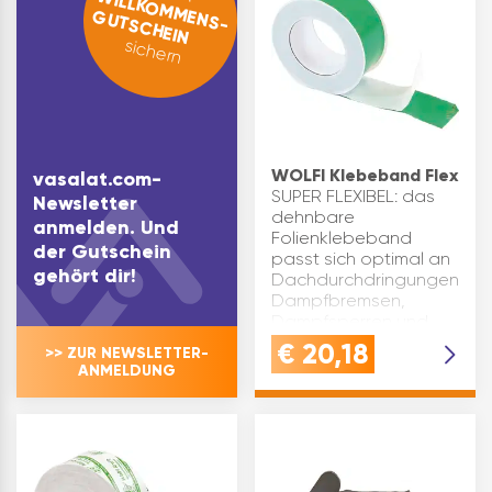
WILLKOMMENS-
GUTSCHEIN
Durch seine UV
stabilisierte
sichern
Spezialfolie und den
h…
WOLFI Klebeband Flex
vasalat.com-
SUPER FLEXIBEL: das
Newsletter
dehnbare
anmelden. Und
Folienklebeband
der Gutschein
passt sich optimal an
gehört dir!
Dachdurchdringungen,
Dampfbremsen,
Dampfsperren und
Schalungsbahnen an
€
20,18
>> ZUR NEWSLETTER-
- für luftdichte
ANMELDUNG
VerklebungenSTARKE
KLEBEKRAFT: das
fadenve…