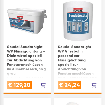
Arbeitsfugen zum
Abdichten von Sch…
Soudal Soudathight
Soudal Soudatight
WP Flüssigdichtung –
WP Vliesbahn
Dichtmittel speziell
passend zur
zur Abdichtung von
Flüssigdichtung,
Fensteranschlüssen
speziell zur
im Außenbereich, 5kg
Abdichtung von
grau
Fensteranschlüssen
VERWENDUNG: diese
im Außenbereich, 5kg
flüssig d ideal für
grau
€
129,20
€
24,24
wasserdichte
VERWENDUNG: die
Abschlüsse bei
Vliesbahn
Fenster-Boden-
Soudatextile eignet
Anschlüssen,
sich ideal zur
Terrassen, Balkonen,
Unterstützung der