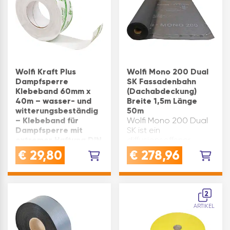
Wolfi Kraft Plus
Wolfi Mono 200 Dual
Dampfsperre
SK Fassadenbahn
Klebeband 60mm x
(Dachabdeckung)
40m – wasser- und
Breite 1,5m Länge
witterungsbeständig
50m
– Klebeband für
Wolfi Mono 200 Dual
Dampfsperre mit
SK ist ein
extremer Haftung DIN
diffusionsoffener,
4108-7 & ÖNORM
dreilagiger Verbund,
€
29,80
€
278,96
B8110-2
bestehend aus einer
EXTREM STARKE
monolithischen
HAFTUNG: das
Membran
Spezialklebeband
eingeschweißt
2
bietet höchste
zwischen zwei PP-
ARTIKEL
Klebekraft für
Spinnvliesen. Der
Dampfbremsen,
dreilagige Aufbau
Dampfsperren, OSB-
verleiht Wolfi M…