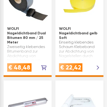
Platten und
Winddichtungen -
neuartige Spezialfolie
verhindert einreißen
der TrennlageWASSE…
WOLFI
WOLFI
Nageldichtband Dual
Nageldichtband gelb
Bitumen 80 mm / 25
Soft
Meter
Einseitig klebendes
Zweiseitig klebendes
Schaum Klebeband
Bitumenband zur
zur Abdichtung von
Abdichtung von
Nagelstellen durch
Nagelstellen durch
diffusionsoffene
diffusionsoffene
Dachauflegebahnen.Es
€
48,48
€
22,42
Dachauflegebahnen.Wolfi
dient zur Abdichtung
Nageldichtband Dual
der
dient zur Abdichtung
Nageldurchdringungen
der
durch die
Nageldurchdringungen
Schalungsbahn, beim
durch die Schalungs…
Befestig…