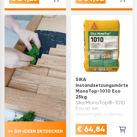
Anwendungsgebiete
Inhaltsangabe (ST): 1
nur im Innenbereich als
Wand- und
Füllspachtel für
nachfolgende Maler-
und Tapezierarbeiten
zum …
SIKA
Instandsetzungsmörtel
MonoTop-1010 Eco
25kg
Sika MonoTop®-1010
Eco ist ein
zementgebundenes,
kunststoffvergütetes,
einkomponentiges
€
64,84
>> DIY-IDEEN ENTDECKEN
Beschichtungsmaterial