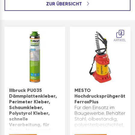
ZUR ÜBERSICHT
2
ARTIKEL
Illbruck PU035
MESTO
Dämmplattenkleber,
Hochdrucksprühgerät
Perimeter Kleber,
FerroxPlus
Schaumkleber,
Für den Einsatz im
Polystyrol Kleber,
Baugewerbe. Behälter
schnelle
Stahl, ölbeständig,
Verarbeitung, für
polyesterbeschichtet,
Beton, Mauerwerk,
integriertes