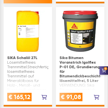
zur Anwendung als
Korrosionsschutz und
Haftbrücke, welches
den Anforderungen
der EN 150…
SIKA Schalöl 27L
Sika Bitumen
Lösemittelfreies
Voranstrich Igolflex
Trennmittel.Streichfertiges
P-01 DE, Grundierung
0
lösemittelfreies
für
Trennmittel auf
Bitumendickbeschichtung
Mineralölbasis für
lösemittelfrei, 5 Liter
Holz-, Metall- und
VERWENDUNG: Sika
Kunststoffschalungen.
Bitumen Voranstrich
Produktvorteile:
als Haftvermittler und
€
165,12
€
91,08
Schalöl mit guter
Voranstrich für Sika
Trennwirkung universell
Igolflex