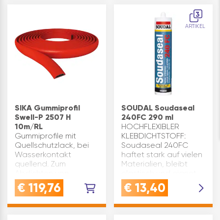
…
Bitumendickbeschichtunge
geeignet für
3
mineralische und
ARTIKEL
saugende
UntergründeQUALITÄT:
Lösemittelfreie Bitu…
SIKA Gummiprofil
SOUDAL Soudaseal
Swell-P 2507 H
240FC 290 ml
10m/RL
HOCHFLEXIBLER
Gummiprofile mit
KLEBDICHTSTOFF:
Quellschutzlack, bei
Soudaseal 240FC
Wasserkontakt
haftet stark auf vielen
quellend. Zum
Materialien, bleibt
Abdichten von
elastisch und eignet
Arbeitsfugen im
sich perfekt für
€
119,76
€
13,40
allgemeinem Hoch-
vibrierende Bauteile -
und Tiefbau.
ideal als Dichtstoff zur
Anwendungsgebite:
Verklebung von
zum Abdichten von
Fenste…