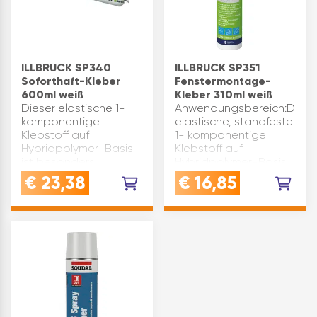
ILLBRUCK SP340
ILLBRUCK SP351
Soforthaft-Kleber
Fenstermontage-
600ml weiß
Kleber 310ml weiß
Dieser elastische 1-
Anwendungsbereich:Diese
komponentige
elastische, standfeste
Klebstoff auf
1- komponentige
Hybridpolymer-Basis
Klebstoff auf
ist besonders
Hybridpolymer-Basis
geeignet zum
ist besonders
€
23,38
€
16,85
Herstellen von
geeignet zum
Verbindungen, die
spannungsausgleichende
eine sofortige hohe
Kleben
Anfangshaftung
unterschiedlicher
benötigen. SP340 ist
Materialien im
Systembestandt…
Fensterb…