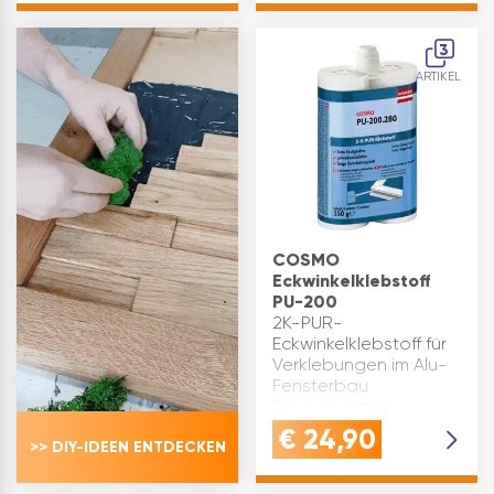
Dichtstoffresten sowie
von der
Teer-/ B…
Eckwinkelverklebung,
3
Staub, Klebstoffrest
ARTIKEL
d…
COSMO
Eckwinkelklebstoff
PU-200
2K-PUR-
Eckwinkelklebstoff für
Verklebungen im Alu-
Fensterbau
Produktvorteile:
breites
€
24,90
>> DIY-IDEEN ENTDECKEN
Haftungsspektrum zu
unterschiedlichsten
Werkstoffen einfaches