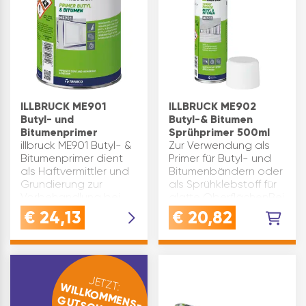
Befestigern…
ILLBRUCK ME901
ILLBRUCK ME902
Butyl- und
Butyl-& Bitumen
Bitumenprimer
Sprühprimer 500ml
illbruck ME901 Butyl- &
Zur Verwendung als
Bitumenprimer dient
Primer für Butyl- und
als Haftvermittler und
Bitumenbändern oder
Grundierung zur
als Sprühklebstoff für
Vorbehandlung bei
glatte OberflächenBei
der Verarbeitung von
Verwendung als
€
24,13
€
20,82
illbruck Butyl- und
Sprühkleber beide
Bitumenbändern.
Teile mit ME902
Produktvorteile:
einsprühen und gut
optimiert die Haft…
andrückenAls Primer
gle…
JETZT:
WILLKOMMENS-