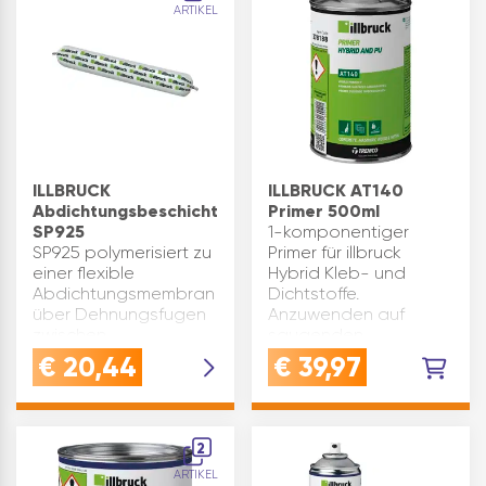
ARTIKEL
Holzverleimungen
Fe…
gemäß EN 204 die
Bean…
ILLBRUCK
ILLBRUCK AT140
Abdichtungsbeschichtung
Primer 500ml
SP925
1-komponentiger
SP925 polymerisiert zu
Primer für illbruck
einer flexible
Hybrid Kleb- und
Abdichtungsmembran
Dichtstoffe.
über Dehnungsfugen
Anzuwenden auf
zwischen
saugenden
verschiedenen
Untergründen, z.B.
€
20,44
€
39,97
Bauteilen und wird
Beton. Achtung:Die
auch zur Abdichtung
Informationen auf dem
von
Produktetikett sind
dichtungsebenen-
stets zu befolgen.
2
übergreifenden
Inhalt(…
ARTIKEL
mechanischen