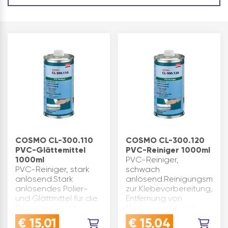
COSMO CL-300.110
COSMO CL-300.120
PVC-Glättemittel
PVC-Reiniger 1000ml
1000ml
PVC-Reiniger,
PVC-Reiniger, stark
schwach
anlösend.Stark
anlösend.Reinigungsmittel
anlösendes Polier-
zur Klebevorbereitung,
und Glättmittel für die
Entfernung von
Beseitigung von
Markierungen und
Kratzern und Rissen
groben
€
15,01
€
15,04
auf
Verunreinigungen.