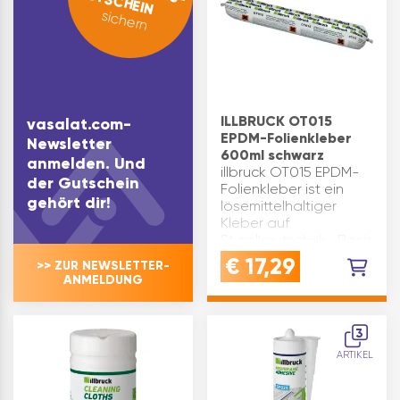
GUTSCHEIN
sichern
ILLBRUCK OT015
vasalat.com-
EPDM-Folienkleber
Newsletter
600ml schwarz
anmelden. Und
illbruck OT015 EPDM-
der Gutschein
Folienkleber ist ein
gehört dir!
lösemittelhaltiger
Kleber auf
Styrolkautschuk- Basis
und dient zur
€
17,29
>> ZUR NEWSLETTER-
Verklebung der illbruck
ANMELDUNG
EPDM-Folien auf
bauüblichen
Untergründen wie
3
Beton, Mauerwerk,
ARTIKEL
Ho…