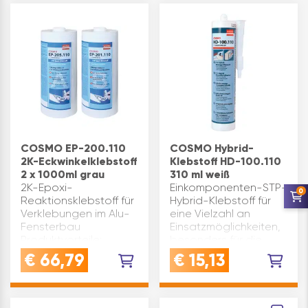
Handling lange
Verarbeitungszeit
kontrollierte Du…
COSMO EP-200.110
COSMO Hybrid-
2K-Eckwinkelklebstoff
Klebstoff HD-100.110
2 x 1000ml grau
310 ml weiß
2K-Epoxi-
Einkomponenten-STP-
0
Reaktionsklebstoff für
Hybrid-Klebstoff für
Verklebungen im Alu-
eine Vielzahl an
Fensterbau
Einsatzmöglichkeiten,
Produktvorteile:
besonders für die
thixotrop (tropft nicht
unterschiedlichsten
€
66,79
€
15,13
ab) lösemittelfrei im
Anwendungen im
ausgehärteten
Fahrzeugbau und bei
Zustand
Fahrzeugaufbauten.
überlackierbar gute
COSMO HD-100.110