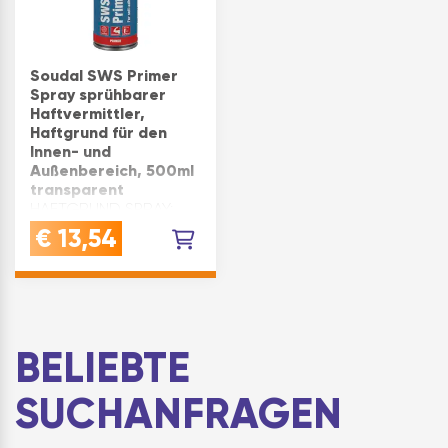
Soudal SWS Primer
Spray sprühbarer
Haftvermittler,
Haftgrund für den
Innen- und
Außenbereich, 500ml
transparent
HAFTGRUND SPRAY:
Sprübarer
€
13,54
Haftvermittler zur
Vorbehandlung von
Bauuntergründen wie
Mauerwerk, Holz und
Unterkonstruktionen -
ideal für die
BELIEBTE
Verarbeitung von
Soudal SWS und
SUCHANFRAGEN
Soudatape
Fensterbändern …