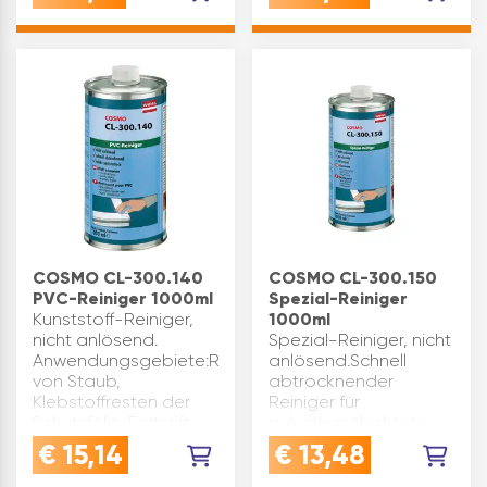
nichttransparentem
Anwendungsgebiete:Rein
PVC-hart, PS, ABS,
von verschiedenen
PMMA (Acryl)
nicht transparenten
Anwendungsgebiete:PVC-
the…
Fenste…
COSMO CL-300.140
COSMO CL-300.150
PVC-Reiniger 1000ml
Spezial-Reiniger
Kunststoff-Reiniger,
1000ml
nicht anlösend.
Spezial-Reiniger, nicht
Anwendungsgebiete:Reinigung
anlösend.Schnell
von Staub,
abtrocknender
Klebstoffresten der
Reiniger für
Schutzfolie, Fettstift,
pulverbeschichtete
Gummispuren,
und eloxierte
€
15,14
€
13,48
frischem PUR-Schaum
Oberflächen. Entfernt
und frischen
frische Klebstoffreste