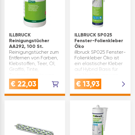
ILLBRUCK
ILLBRUCK SP025
Reinigungstücher
Fenster-Folienkleber
AA292, 100 St.
Öko
Reinigungstücher zum
illbruck SP025 Fenster-
Entfernen von Farben,
Folienkleber Öko ist
Klebstoffen, Teer, Öl,
ein elastischer Kleber
Graffiti, Tinte,
auf Hybrid Basis für
Textmarker, etc. von
die Verklebung von
Untergründen und
illbruck
€
22,03
€
13,93
Händen. Ideal zur
Fensterfolien.Der
Reinigung von
Fensterfolienkleber
Verarbeitungsgeräten
hat ein breites
und Werkzeugen.
Haftspektrum und
Produkt…
eignet sic…