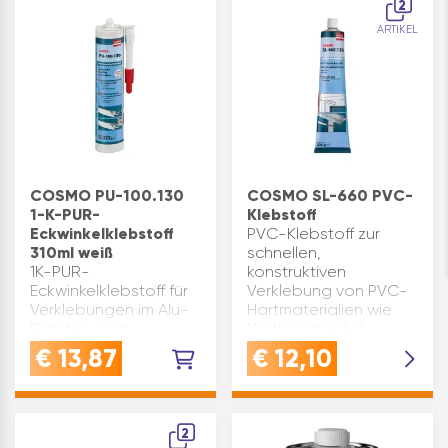
2
Witterungsbeständigkeit
zeigt ein…
ARTIKEL
pulve…
COSMO PU-100.130
COSMO SL-660 PVC-
1-K-PUR-
Klebstoff
Eckwinkelklebstoff
PVC-Klebstoff zur
310ml weiß
schnellen,
1K-PUR-
konstruktiven
Eckwinkelklebstoff für
Verklebung von PVC-
Verklebungen im Alu-
Hartmaterialien wie
Fenster- und
Wetterschenkel,
Türenbau
Zusatzprofile,
€
13,87
€
12,10
Produktvorteile:
Rollladenteile,
einfaches Handling
Dachrinnen oder
universell einsetzbar
Rohre.Durch
hohe Festigkeit
eingebaute UV-
2
erreicht bei
Stabilisatoren, wie bei