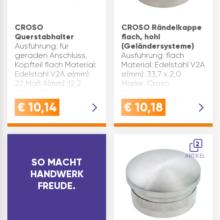
CROSO
CROSO Rändelkappe
Querstabhalter
flach, hohl
Ausführung: für
(Geländersysteme)
geraden Anschluss,
Ausführung: flach
Kopfteil flach Material:
Material: Edelstahl V2A
Edelstahl V2A ø(mm):
ø(mm): 33,7 x 2,0
22 Maß A(mm): 12,2
Marke: Croso
Marke: Croso
Oberfläche:
Oberfläche:
geschliffen
€
10,14
€
10,18
geschliffen
Inhaltsangabe (ST): 1
Inhaltsangabe (ST): 1
2
ARTIKEL
SO MACHT
HANDWERK
FREUDE.