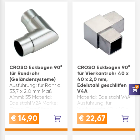
geschliffen
Inhaltsangabe (ST): 1
CROSO Eckbogen 90°
CROSO Eckbogen 90°
für Rundrohr
für Vierkantrohr 40 x
(Geländersysteme)
40 x 2,0 mm,
Ausführung: für Rohr ø
Edelstahl geschliffen
0
33,7 x 2,0 mm Maß
V4A
A(mm): 55 Material:
Material: Edelstahl V4A
Edelstahl V2A Marke:
Ausführung: für
Croso Oberfläche:
Vierkantrohr 40 x 40 x
geschliffen
2,0 mm Maß A(mm): 40
€
14,90
€
22,67
Inhaltsangabe (ST): 1
Maß B(mm): 25 Marke:
Croso Oberfläche:
geschliffen
Inhaltsangabe (ST): 1