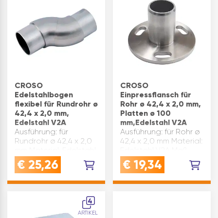
CROSO
CROSO
Edelstahlbogen
Einpressflansch für
flexibel für Rundrohr ø
Rohr ø 42,4 x 2,0 mm,
42,4 x 2,0 mm,
Platten ø 100
Edelstahl V2A
mm,Edelstahl V2A
Ausführung: für
Ausführung: für Rohr ø
Rundrohr ø 42,4 x 2,0
42,4 x 2,0 mm Material:
mm Material: Edelstahl
Edelstahl V2A Maß
V2A Maß B(mm): 43
A(mm): 100 Maß B(mm):
€
25,26
€
19,34
Radius(mm): 57 Maß
75 Marke: Croso
C(mm): 25 Maß A(mm):
Oberfläche:
60 Marke: Croso
geschliffen
Oberfläche:
Inhaltsangabe (ST): 1
4
geschliffen
ARTIKEL
Inhaltsangabe (ST): 1