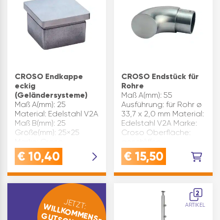
CROSO Endkappe
CROSO Endstück für
eckig
Rohre
(Geländersysteme)
Maß A(mm): 55
Maß A(mm): 25
Ausführung: für Rohr ø
Material: Edelstahl V2A
33,7 x 2,0 mm Material:
Maß B(mm): 25
Edelstahl V2A Marke:
Größe(mm): 25×25
Croso Oberfläche:
Marke: Croso
geschliffen
Oberfläche:
Inhaltsangabe (ST): 1
€
10,40
€
15,50
geschliffen
Inhaltsangabe (ST): 1
2
JETZT:
WILLKOMMENS-
ARTIKEL