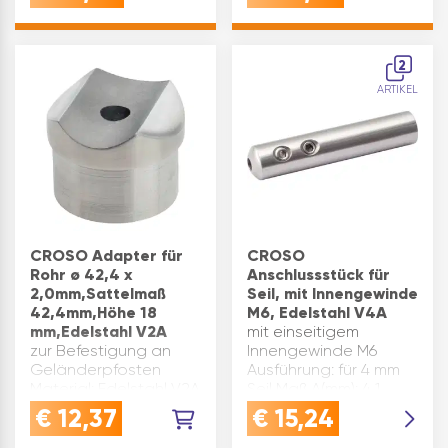
Oberfläche:
Maß E(mm): 25 Maß
geschliffen
D(mm): 16 Maß A(mm):
Inhaltsangabe (ST): 1
105 Maß C(mm): 79 Maß
2
B(m…
ARTIKEL
CROSO Adapter für
CROSO
Rohr ø 42,4 x
Anschlussstück für
2,0mm,Sattelmaß
Seil, mit Innengewinde
42,4mm,Höhe 18
M6, Edelstahl V4A
mm,Edelstahl V2A
mit einseitigem
zur Befestigung an
Innengewinde M6
Geländerpfosten
Ausführung: für 4 mm
Material: Edelstahl V2A
Seil Maß A(mm): 4,1
Ausführung: für Rohr ø
Material: Edelstahl V4A
€
12,37
€
15,24
42,4 x 2,0 mm,
Marke: Croso
Sattelmaß 42,4 mm
Oberfläche: