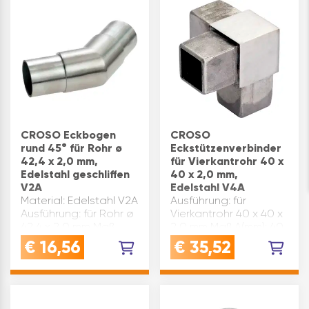
CROSO Eckbogen
CROSO
rund 45° für Rohr ø
Eckstützenverbinder
42,4 x 2,0 mm,
für Vierkantrohr 40 x
Edelstahl geschliffen
40 x 2,0 mm,
V2A
Edelstahl V4A
Material: Edelstahl V2A
Ausführung: für
Ausführung: für Rohr ø
Vierkantrohr 40 x 40 x
42,4 x 2,0 mm Maß
2,0 mm Maß A(mm): 40
A(mm): 20 Maß B(mm):
Maß B(mm): 25
€
16,56
€
35,52
38 Marke: Croso
Material: Edelstahl V4A
Oberfläche:
Marke: Croso
geschliffen
Oberfläche:
Inhaltsangabe (ST): 1
geschliffen
Inhaltsangabe (ST): 1