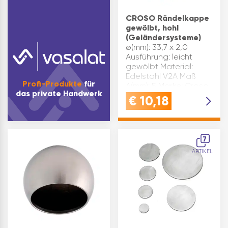
CROSO Rändelkappe
gewölbt, hohl
(Geländersysteme)
ø(mm): 33,7 x 2,0
Ausführung: leicht
gewölbt Material:
Edelstahl V2A Maß
Profi-Produkte
für
A(mm): 5 Marke: Croso
das private Handwerk
Oberfläche:
€
10,18
geschliffen
Inhaltsangabe (ST): 1
7
ARTIKEL