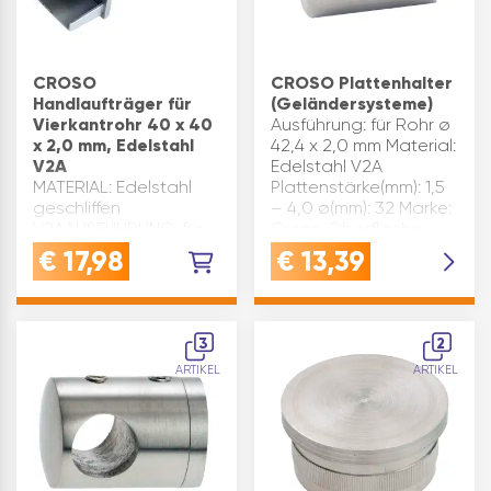
CROSO
CROSO Plattenhalter
Handlaufträger für
(Geländersysteme)
Vierkantrohr 40 x 40
Ausführung: für Rohr ø
x 2,0 mm, Edelstahl
42,4 x 2,0 mm Material:
V2A
Edelstahl V2A
MATERIAL: Edelstahl
Plattenstärke(mm): 1,5
geschliffen
– 4,0 ø(mm): 32 Marke:
V2AAUSFÜHRUNG: für
Croso Oberfläche:
Vierkantrohr 40 x 40 x
geschliffen
€
17,98
€
13,39
2,0 mm, Anschluss
Inhaltsangabe (ST): 1
geradeHandlaufträger
für Vierkantrohr 40 x
40 x 2,0 mm
3
2
ARTIKEL
ARTIKEL