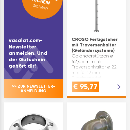
GUTSCHEIN
sichern
CROSO Fertigsteher
vasalat.com-
mit Traversenhalter
Newsletter
(Geländersysteme)
anmelden. Und
Geländerstützen ø
der Gutschein
42,4 mm mit 6
gehört dir!
Traversenhalter ø 22
mm für 12 mm
Rundmaterial,
Toleranzbereich 0,5
€
95,77
>> ZUR NEWSLETTER-
mmAUSFÜHRUNG: inkl. 6
ANMELDUNG
Traversenhalter und
Rohrstütz mit
Auflageplatte für
Rundrohr 42,4
mmANWENDU…