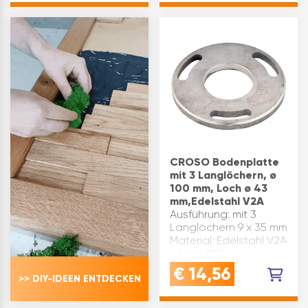
Maß B(mm): 18 Maß
geschliffen
A(mm): 42,4 Marke:
Inhaltsangabe (ST): 1
Croso Oberfläche:
geschliffen
Inhaltsangabe (…
CROSO Bodenplatte
mit 3 Langlöchern, ø
100 mm, Loch ø 43
mm,Edelstahl V2A
Ausführung: mit 3
Langlöchern 9 x 35 mm
Material: Edelstahl V2A
ø(mm): 100
Materialstärke(mm): 8
€
14,56
>> DIY-IDEEN ENTDECKEN
Mittelloch ø(mm): 43
Marke: Croso
Oberfläche: