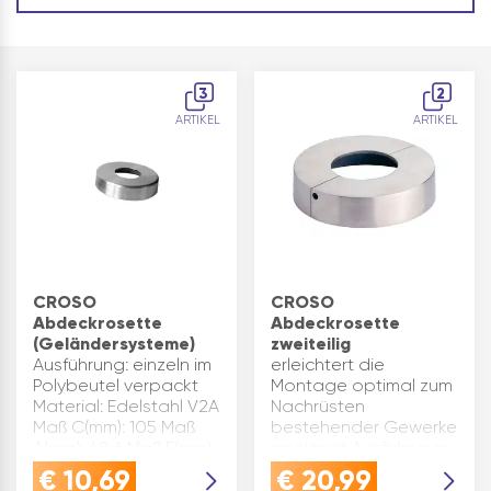
3
2
ARTIKEL
ARTIKEL
CROSO
CROSO
Abdeckrosette
Abdeckrosette
(Geländersysteme)
zweiteilig
Ausführung: einzeln im
erleichtert die
Polybeutel verpackt
Montage optimal zum
Material: Edelstahl V2A
Nachrüsten
Maß C(mm): 105 Maß
bestehender Gewerke
A(mm): 48,6 Maß E(mm):
geeignet Ausführung:
16 Materialstärke(mm):
für Rundrohr 42,4 mm
€
10,69
€
20,99
1,5 Marke: Croso
Material: Edelstahl V4A