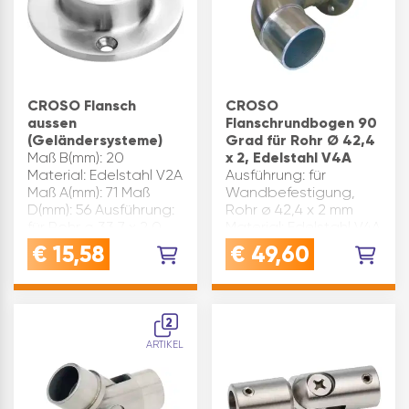
CROSO Flansch
CROSO
aussen
Flanschrundbogen 90
(Geländersysteme)
Grad für Rohr Ø 42,4
Maß B(mm): 20
x 2, Edelstahl V4A
Material: Edelstahl V2A
Ausführung: für
Maß A(mm): 71 Maß
Wandbefestigung,
D(mm): 56 Ausführung:
Rohr ø 42,4 x 2 mm
für Rohr ø 33,7 x 2,0
Material: Edelstahl V4A
mm Maß C(mm): 5,5
Marke: Croso
€
15,58
€
49,60
Marke: Croso
Inhaltsangabe (ST): 1
Oberfläche:
geschliffen
Inhaltsangabe (ST): 1
2
ARTIKEL