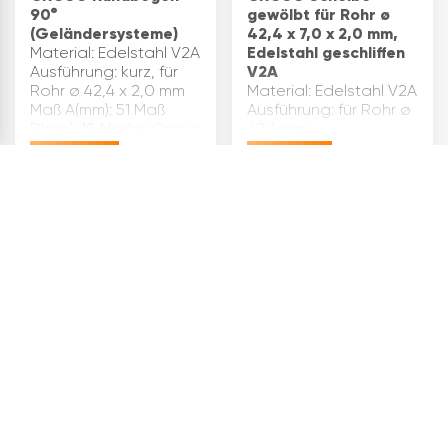
90°
gewölbt für Rohr ø
(Geländersysteme)
42,4 x 7,0 x 2,0 mm,
Material: Edelstahl V2A
Edelstahl geschliffen
Ausführung: kurz, für
V2A
Rohr ø 42,4 x 2,0 mm
Material: Edelstahl V2A
Maß A(mm): 51 Maß
Ausführung: für Rohr ø
B(mm): 18 Marke: Croso
42,4 mm
Oberfläche:
Abmessung(mm): 42,4
€
14,15
€
8,86
geschliffen
x 7,0 x 2,0 Marke:
Inhaltsangabe (ST): 1
Croso Oberfläche:
geschliffen
Inhaltsangabe (ST): 1
4
ARTIKEL
CROSO
CROSO T-Verbinder
Schraubterminal
für Rohr ø 42,4 x 2,0