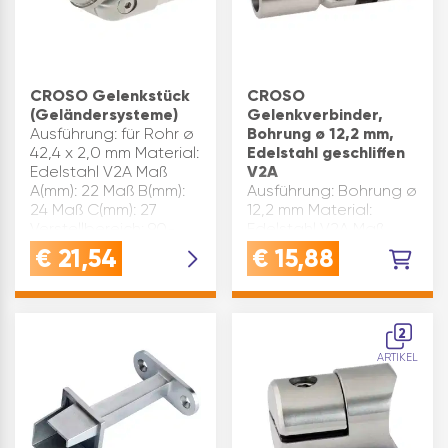
CROSO Gelenkstück
CROSO
(Geländersysteme)
Gelenkverbinder,
Ausführung: für Rohr ø
Bohrung ø 12,2 mm,
42,4 x 2,0 mm Material:
Edelstahl geschliffen
Edelstahl V2A Maß
V2A
A(mm): 22 Maß B(mm):
Ausführung: Bohrung ø
24 Maß C(mm): 27
12,2 mm Material:
Verstellbereich: 90-
Edelstahl V2A Maß
180° Marke: Croso
A(mm): ø 16 Marke:
€
21,54
€
15,88
Oberfläche:
Croso Oberfläche:
geschliffen
geschliffen
Inhaltsangabe (ST): 1
Inhaltsangabe (ST): 1
2
ARTIKEL