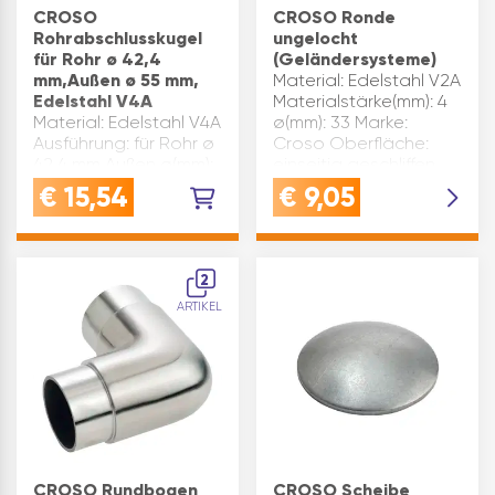
CROSO
CROSO Ronde
Rohrabschlusskugel
ungelocht
für Rohr ø 42,4
(Geländersysteme)
mm,Außen ø 55 mm,
Material: Edelstahl V2A
Edelstahl V4A
Materialstärke(mm): 4
Material: Edelstahl V4A
ø(mm): 33 Marke:
Ausführung: für Rohr ø
Croso Oberfläche:
42,4 mm Außen ø(mm):
einseitig geschliffen
55 Marke: Croso
Inhaltsangabe (ST): 1
€
15,54
€
9,05
Oberfläche:
geschliffen
Inhaltsangabe (ST): 1
2
ARTIKEL
CROSO Rundbogen
CROSO Scheibe