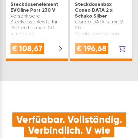
Steckdosenelement
Steckdosenbox
EVOline Port 230 V
Coneo DATA 2 x
Versenkbare
Schuko Silber
Steckdosenleiste für
Coneo DATA ist mit 2
Platten bis max. 50
Stk.
mm Stärke.
Schukosteckdosen
Wippdeckel für
und 2 Leerplätzen
elegante Optik und
ausgestattet.Diese
€
108,67
€
196,68
einfache Bedienung
Leerplätze können
Der EVOline Port ist in
ganz einfach und
angestecktem
individuell mit
Zustand versenkbar.
Keystone-Modulen
Wippdeckel dient als
und den passenden
Ka…
Einsätzen oder
Blindabdeckungen…
Verfügbar. Vollständig.
Verbindlich. V wie