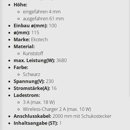
Höhe:
eingefahren 4 mm
ausgefahren 61 mm
Einbau ø(mm):
100
ø(mm):
115
Marke:
Ekotech
Material:
Kunststoff
max. Leistung(W):
3680
Farbe:
Schwarz
Spannung(V):
230
Stromstärke(A):
16
Ladestrom:
3 A (max. 18 W)
Wireless-Charger 2 A (max. 10 W)
Anschlusskabel:
2000 mm mit Schukostecker
Inhaltsangabe (ST):
1