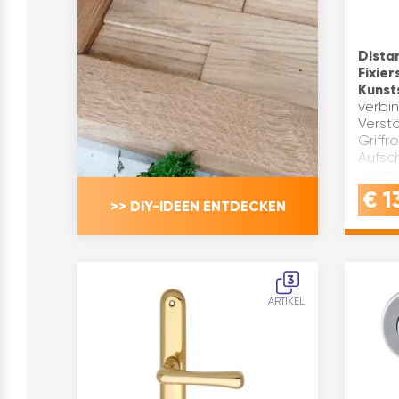
Dista
Fixie
Kunst
verbi
Verst
Griffr
Aufsc
Verstä
Kunsts
€
13
>> DIY-IDEEN ENTDECKEN
Oberf
Inhalt
3
ARTIKEL