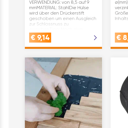
VERWENDUNG: von 8,5 auf 9
ø(mm):
mmMATERIAL: StahlDie Hülse
verzin
wird über den Drückerstift
Größe
geschoben um einen Ausgleich
Inhalt
zur Schlossnuss zu
erreichen.Tipp: Nach dem
überschieben am besten mit
€
9,14
€
8
einem Körner kurz…