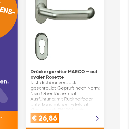
ENS-
N
Drückergarnitur MARCO – auf
ovaler Rosette
en.
fest drehbar verdeckt
geschraubt Geprüft nach Norm:
Nein Oberfläche: matt
Ausführung: mit Rückholfeder,
Unterkonstruktion: Edelstahl
Klasse nach EN 1906: Nein
Modell: MARCO Türstärke(mm):
€
26,86
-
35 –…