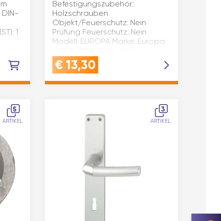
mm
Befestigungszubehör:
r DIN-
Holzschrauben
Objekt/Feuerschutz: Nein
ST): 1
Prüfung Feuerschutz: Nein
Modell: EUROPA Marke: Europa
Vierkantstift(mm): ohne
Rosette/Langschild: Langschild
€
13,30
Oberfläche: neusilber eloxi…
5
3
ARTIKEL
ARTIKEL