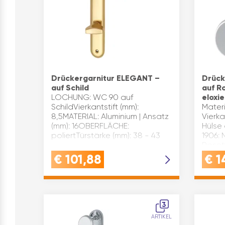
Drückergarnitur ELEGANT –
Drück
auf Schild
auf Ro
LOCHUNG: WC 90 auf
eloxie
SchildVierkantstift (mm):
Materi
8,5MATERIAL: Aluminium | Ansatz
Vierka
(mm): 16OBERFLÄCHE:
Hülse 
poliertTürstärke (mm): 38 - 43
1906: 
Roset
Nein 
€
101,88
€
1
SCH-Li
3
ARTIKEL