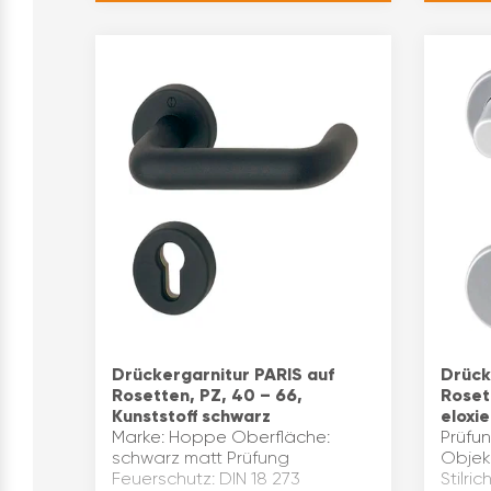
Drückergarnitur PARIS auf
Drück
Rosetten, PZ, 40 – 66,
Roset
Kunststoff schwarz
eloxie
Marke: Hoppe Oberfläche:
Prüfun
schwarz matt Prüfung
Objek
Feuerschutz: DIN 18 273
Stilric