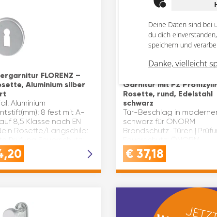
Deine Daten sind bei 
du dich einverstanden
speichern und verarbe
Danke, vielleicht s
ergarnitur FLORENZ –
Drückergarnitur GEHRU
sette, Aluminium silber
Garnitur mit PZ Profilzyl
rt
Rosette, rund, Edelstahl
al: Aluminium
schwarz
ntstift(mm): 8 fest mit A-
Tür-Beschlag in modern
auf 8,5 Klasse nach EN
schwarz für ÖNORM
Nein Rosette/Langschild:
Brandschutz-Türen | Prüf
te Prüfung Feuerschutz:
Feuerschutz: ÖNORM
Modell: FLORENZ Marke:
B3859Drücker-Drücker Gar
4,20
€
37,18
ne Stilrichtung: zeitl…
mit 8 / 8,5 / 8 lose
abgesetzten Vierkantstift 
Türstärken von 38 - 45 m…
JETZT