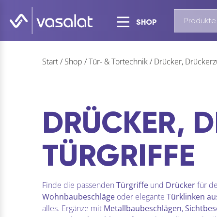
SHOP
Start
/
Shop
/
Tür- & Tortechnik
/
Drücker, Drückerz
DRÜCKER, 
TÜRGRIFFE
Finde die passenden
Türgriffe
und
Drücker
für de
Wohnbaubeschläge
oder elegante
Türklinken a
alles. Ergänze mit
Metallbaubeschlägen
,
Sichtbe