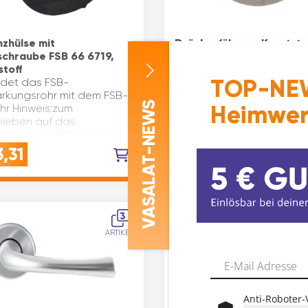
nzhülse mit
Drückerführung Kunststo
rschraube FSB 66 6719,
Innen ø(mm): 16 Material:
stoff
Kunststoff Farbe: weiß
TOP-NEW
ndet das FSB-
Inhaltsangabe (ST): 1
ärkungsrohr mit dem FSB-
-NEWS
Heimwer
ohr Hinweis:zum
hieben auf das
rkungsprofil Material:
toff Marke: FSB
,31
€
9,42
läche: schwarz
ASALAT
sangabe (ST): 1
3
V
ARTIKEL
Anti-Roboter-