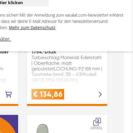
Hier klicken
uns sicher! Mit der Anmeldung zum vasalat.com-Newsletter erklärst
, dass wir deine E-Mail Adresse für den Newsletterversand
iten.
Mehr zum Datenschutz
päter.
NG
Drückergarnitur GEOS
inder
1754/D52K
Türbeschlag Material: Edelstahl
| Oberfläche: matt
em
gebürstetLOCHUNG: PZ 88 mm |
Türstärke (mm): 38 - 43Modell:
ung
GEOS 1754/D52K FH |
Ausführung: Kurzschild, fest
nitur
drehbar,
€
134,86
kugelgelagertVierkantst…
| Für
2
:
ARTIKEL