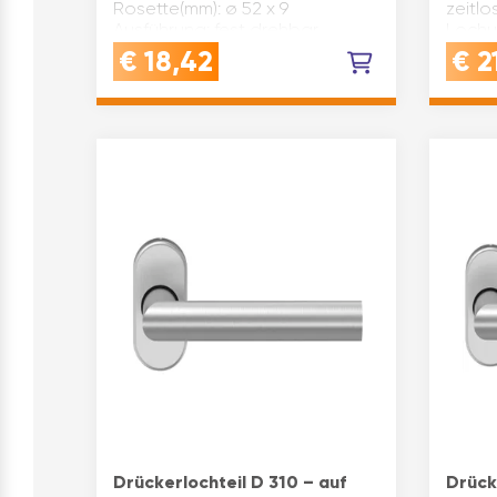
Rosette(mm): ø 52 x 9
zeitlo
Ausführung: fest drehbar,
Lochu
Unterkonstruktion Stahl
Befes
€
18,42
€
2
Material: Kunststoff
Hülse
Vierkantstift(mm): 9 Klasse nach
Ansat
E…
1906: 
Drückerlochteil D 310 – auf
Drück