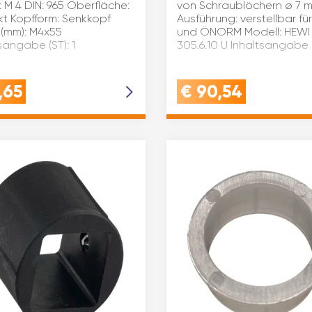
 M 4 DIN: 965 Oberfläche:
von Schraublöchern ø 7 
kt Kopfform: Senkkopf
Ausführung: verstellbar fü
(mm): M4x55
und ÖNORM Modell: HEWI
sangabe (ST): 1
305.6.10 U Inhaltsangabe (
,65
€
90,54