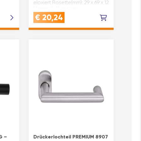
eloxiert Rosette(mm): 29 x 69 x 12
Material: Aluminium
h EN
Rosette/Langschild: Rosette
€
20,24
hutz:
Modell: 117GF/22 Ausführung:
sichtbar geschraubt, fest
drehbar…
G –
Drückerlochteil PREMIUM 8907