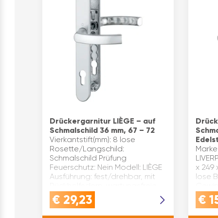
Drückergarnitur LIÈGE – auf
Drück
Schmalschild 36 mm, 67 – 72
Schma
Vierkantstift(mm): 8 lose
Edels
Rosette/Langschild:
Marke
Schmalschild Prüfung
LIVER
Feuerschutz: Nein Modell: LIÈGE
x 249 
Ausführung: fest/drehbar, mit
lose 
Rückholfedern, wartungsfreie
Gewin
Gleitlager Marke: Hoppe
Materi
€
29,23
€
1
Oberfläche: sil…
nach 
Außens