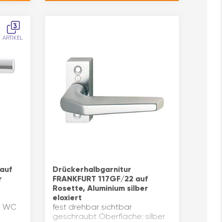
3
ARTIKEL
auf
Drückerhalbgarnitur
r
FRANKFURT 117GF/22 auf
Rosette, Aluminium silber
eloxiert
: WC
fest drehbar sichtbar
geschraubt Oberfläche: silber