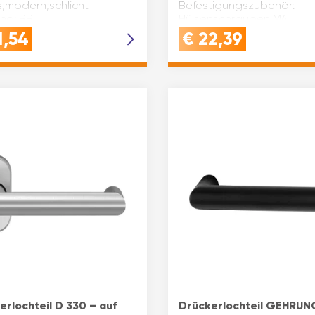
s;modern;schlicht
Befestigungszubehör:
ng: BB
Hülsenschrauben M4
tigungszubehör:
Ansatz(mm): 18 Klasse nac
1,54
€
22,39
nschrauben M4
1906: Nein Prüfung Feuersc
z(mm): 18 Klasse nach EN
Nein Modell: T…
Nein Vierkantstift(m…
erlochteil D 330 – auf
Drückerlochteil GEHRUN