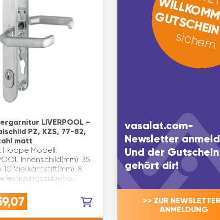
WILLKOMM
GUTSCHEI
sichern
ergarnitur LIVERPOOL –
vasalat.com-
lschild PZ, KZS, 77-82,
Newsletter anmeld
tahl matt
: Hoppe Modell:
Und der Gutschein
POOL Innenschild(mm): 35
gehört dir!
x 10 Vierkantstift(mm): 8
Befestigungszubehör:
deschrauben M6
al: Edelstahl Prüfung: RC2
59,07
>> ZUR NEWSLETTER
DIN 18257
ANMELDUNG
child(mm): 35 …