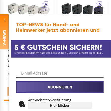
robustem, rostfreiem
6
6
Edelstahl gefe…
ARTIKEL
ARTIKEL
TOP-NEWS für Hand- und
Heimwerker jetzt abonnieren und
-NEWS
V
Glashalter M25
Glashalter M26
40x40mm für
40x40mm für
Vierkantrohr & Glas
Vierkantrohr & Glas
Edelstahl V2A
Edelstahl schwarz
GLASPLATTENHALTER
GLASPLATTENHALTER
SET: Glashalter zur
SET: Glashalter zur
Montage von
Montage von
Balkongeländer,
Balkongeländer,
ABONNIEREN
Glasgeländer und
Glasgeländer und
€
41,33
€
52,01
Treppengeländer für
Treppengeländer für
VierkantrohreGLASKLEMME
VierkantrohreGLASKLEMME
Anti-Roboter-Verifizierung
EDELSTAHL: Diese
EDELSTAHL: Diese
Hier klicken
Glashalterung ist aus
Glashalterung ist aus
4
5