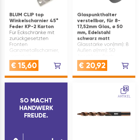
BLUM CLIP top
Glaspunkthalter
Winkelscharnier 45°
verstellbar, für 8-
Feder KP-2 Karton
17,52mm Glas, ø 50
Für Eckschränke mit
mm, Edelstahl
zurückgesetzten
schwarz matt
Fronten
Glasstärke von(mm): 8
Ganzmetallscharnier,
Außen ø(mm): 50
vernickelt
Anschluss: flach
Winkelscharnier +45° I
Schraube:
€
15,60
€
20,92
Öffnungswinkel 95° Mit
Gewindestift M10x125
komfortabler
Verstellbereich(mm):
Tiefenverstellung über
38- 58 Material:
Gewindeschnecke Mit
Edelstahl Glasstärke
25
oder ohne Schließau…
bis(mm): 17,52
ARTIKEL
Glasbohrung(mm): 17
SO MACHT
Oberfläche: matt …
HANDWERK
FREUDE.