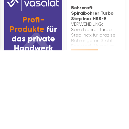
Bohrcraft
Spiralbohrer Turbo
Profi-
Step Inox HSS-E
VERWENDUNG:
Produkte
für
Spiralbohrer Turbo
Step Inox für präzise
das private
Bohrungen in Stahl,
Handwerk
Edelstahl, Aluminium
und HolzQUALITÄT:
€
51,04
HSS-E Stahl mit 3-
Flächenschaft 
Qualität, die Hand
und Heimwerker
schätzenVORTEIL: …