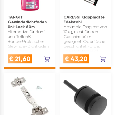
TANGIT
CARESSI Klappmatte
Gewindedichtfaden
Edelstahl
Uni-Lock 80m
Maximale Traglast von
Alternative für Hanf-
10kg, nicht für den
und Teflon®-
Geschirrspüler
Bänder!Praktischer
geeignet. Oberfläche:
Gewinde-Dichtfaden
beschichtet Farbe:
zur sofortigen
Edelstahl Material:
Abdichtung von
Edelstahl Lieferanten-
€
21,60
€
43,20
Metall- und
Nr.: 708184 Marke:
Kunststoffgewinden.
Caressi Type: CAFDMI
Produktvorteile:
Abmessung(mm): 46…
ersetzt Hanf- und
PTFE-Bänder (Teflon®)
ein Ta…