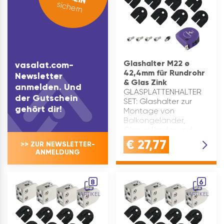
sichern
Glashalter M22 ø
vasalat.com-
42,4mm für Rundrohr
Newsletter
& Glas Zink
anmelden. Und
GLASPLATTENHALTER
der Gutschein
SET: Glashalter zur
gehört dir!
Montage von
Balkongeländer,
Glasgeländer und
Treppengeländer für
€
27,77
>> ZUR NEWSLETTER-
RundrohreGLASKLEMME
ANMELDUNG
ZINK: Diese
Glashalterung ist aus
robustem Zink
8
6
gefertigt und eignet
ARTIKEL
ARTIKEL
sich …