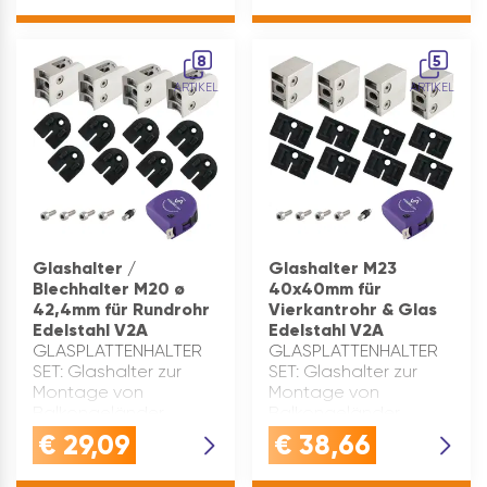
VierkantrohreGLASKLEMME
VierkantrohreGLASKLEMME
EDELSTAHL: Diese
EDELSTAHL: Diese
Glashalterung ist aus
Glashalterung ist aus
8
5
robustem, rostfreiem
robustem, rostfreiem
ARTIKEL
ARTIKEL
Edelstahl …
Edelstahl …
Glashalter /
Glashalter M23
Blechhalter M20 ø
40x40mm für
42,4mm für Rundrohr
Vierkantrohr & Glas
Edelstahl V2A
Edelstahl V2A
GLASPLATTENHALTER
GLASPLATTENHALTER
SET: Glashalter zur
SET: Glashalter zur
Montage von
Montage von
Balkongeländer,
Balkongeländer,
Glasgeländer und
Glasgeländer und
€
29,09
€
38,66
Treppengeländer für
Treppengeländer für
RundrohreGLASKLEMME
VierkantrohreGLASKLEMME