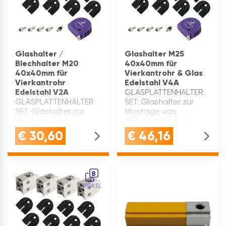
Glashalter /
Glashalter M25
Blechhalter M20
40x40mm für
40x40mm für
Vierkantrohr & Glas
Vierkantrohr
Edelstahl V4A
Edelstahl V2A
GLASPLATTENHALTER
GLASPLATTENHALTER
SET: Glashalter zur
SET: Glashalter zur
Montage von
Montage von
Balkongeländer,
Balkongeländer,
Glasgeländer und
€
30,60
€
46,16
Glasgeländer und
Treppengeländer für
Treppengeländer für
VierkantrohreGLASKLEMME
VierkantrohreGLASKLEMME
EDELSTAHL: Diese
EDELSTAHL: Diese
Glashalterung ist aus
8
Glashalterung ist aus
robustem, rostfreiem
ARTIKEL
robustem, rostfreiem
Edelstahl …
Edelstahl …