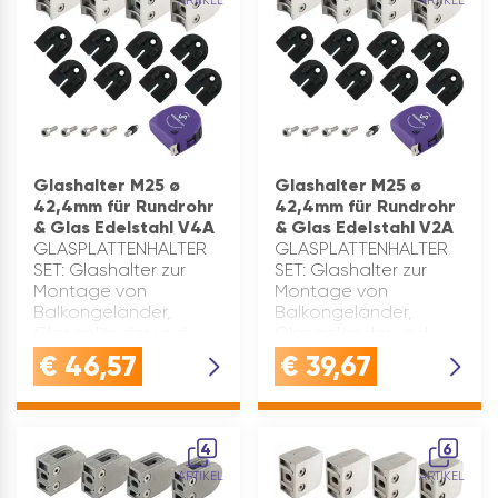
ARTIKEL
ARTIKEL
Glashalter M25 ø
Glashalter M25 ø
42,4mm für Rundrohr
42,4mm für Rundrohr
& Glas Edelstahl V4A
& Glas Edelstahl V2A
GLASPLATTENHALTER
GLASPLATTENHALTER
SET: Glashalter zur
SET: Glashalter zur
Montage von
Montage von
Balkongeländer,
Balkongeländer,
Glasgeländer und
Glasgeländer und
Treppengeländer für
Treppengeländer für
€
46,57
€
39,67
RundrohreGLASKLEMME
RundrohreGLASKLEMME
EDELSTAHL: Diese
EDELSTAHL: Diese
Glashalterung ist aus
Glashalterung ist aus
robustem, rostfreiem
robustem, rostfreiem
4
6
Edelstahl gefe…
Edelstahl gefe…
ARTIKEL
ARTIKEL