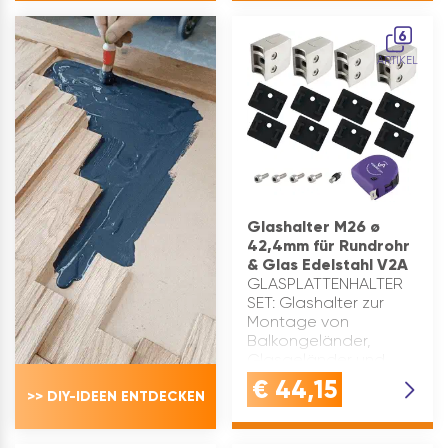
EDELSTAHL: Diese
EDELSTAHL: Diese
Glashalterung ist aus
Glashalterung ist aus
6
robustem, rostfreiem
robustem, rostfreiem
ARTIKEL
Edelstahl gefe…
Edelstahl …
Glashalter M26 ø
42,4mm für Rundrohr
& Glas Edelstahl V2A
GLASPLATTENHALTER
SET: Glashalter zur
Montage von
Balkongeländer,
Glasgeländer und
Treppengeländer für
€
44,15
>> DIY-IDEEN ENTDECKEN
RundrohreGLASKLEMME
EDELSTAHL: Diese
Glashalterung ist aus