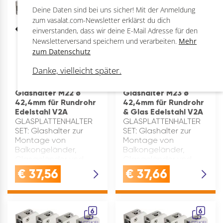
robustem, rostfreiem
robustem, rostfreiem
Deine Daten sind bei uns sicher! Mit der Anmeldung
ARTIKEL
ARTIKEL
Edelstahl …
Edelstahl …
zum vasalat.com-Newsletter erklärst du dich
einverstanden, dass wir deine E-Mail Adresse für den
Newsletterversand speichern und verarbeiten.
Mehr
zum Datenschutz
Danke, vielleicht später.
Glashalter M22 ø
Glashalter M23 ø
42,4mm für Rundrohr
42,4mm für Rundrohr
Edelstahl V2A
& Glas Edelstahl V2A
GLASPLATTENHALTER
GLASPLATTENHALTER
SET: Glashalter zur
SET: Glashalter zur
Montage von
Montage von
Balkongeländer,
Balkongeländer,
Glasgeländer und
Glasgeländer und
Treppengeländer für
Treppengeländer für
€
37,56
€
37,66
RundrohreGLASKLEMME
RundrohreGLASKLEMME
EDELSTAHL: Diese
EDELSTAHL: Diese
Glashalterung ist aus
Glashalterung ist aus
robustem, rostfreiem
robustem, rostfreiem
6
6
Edelstahl gefe…
Edelstahl gefe…