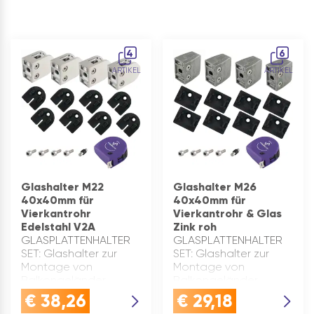
4
6
ARTIKEL
ARTIKEL
Glashalter M22
Glashalter M26
40x40mm für
40x40mm für
Vierkantrohr
Vierkantrohr & Glas
Edelstahl V2A
Zink roh
GLASPLATTENHALTER
GLASPLATTENHALTER
SET: Glashalter zur
SET: Glashalter zur
Montage von
Montage von
Balkongeländer,
Balkongeländer,
Glasgeländer und
Glasgeländer und
€
38,26
€
29,18
Treppengeländer für
Treppengeländer für