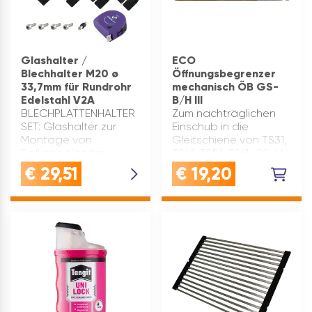
Glashalter /
ECO
Blechhalter M20 ø
Öffnungsbegrenzer
33,7mm für Rundrohr
mechanisch ÖB GS-
Edelstahl V2A
B/H III
BLECHPLATTENHALTER
Zum nachträglichen
SET: Glashalter zur
Einschub in die
Montage von
Gleitschiene von TS31,
Balkongeländer,
TS41, TS51, TS61, GS-H,
Glasgeländer und
HF, IS21.Öffnungswinkel
€
29,51
€
19,20
Treppengeländer für
von 80 bis 150 Grad
RundrohreBLECHKLEMME
(BS) einstellbar. Marke:
EDELSTAHL: Diese
Eco Inhaltsangabe
Glashalterung ist aus
(ST): 1
robustem, rostfreiem
Edelstahl ge…