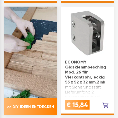
45 x 26-28
roh Abmessung(mm):
Verwendung: Rundrohr
63 x 45 x 26-28 Form:
42,4 mm Marke:
rund
Economy
Plattenstärke(mm): 8 –
Plattenstärke(mm): 8 –
10,7…
10,76…
ECONOMY
Glasklemmbeschlag
Mod. 26 für
Vierkantrohr, eckig
53 x 52 x 32 mm,Zink
mit Sicherungsstift
Lieferumfang:2
Klemmschrauben1
Sicherungsstift1
€
15,84
>> DIY-IDEEN ENTDECKEN
Einlegewinkelo h n e
Gummieinlagen
Verwendung: