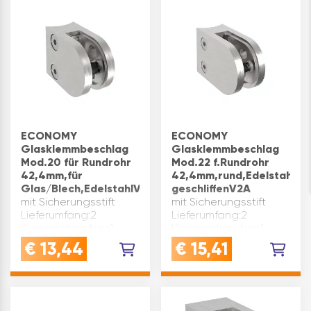
6 – 10,76 mm Glas
geschliffen V2A
oder 2 – 3 mm
Plattenstärke(mm): 6 –
Blechplatte Material: …
…
ECONOMY
ECONOMY
Glasklemmbeschlag
Glasklemmbeschlag
Mod.20 für Rundrohr
Mod.22 f.Rundrohr
42,4mm,für
42,4mm,rund,Edelstahl
Glas/Blech,EdelstahlV2A
geschliffenV2A
mit Sicherungsstift
mit Sicherungsstift
Lieferumfang:2
Lieferumfang:2
Klemmschrauben1
Klemmschrauben1
Sicherungsstifto h n e
Sicherungsstifto h n e
€
13,44
€
15,41
Gummieinlagen Form:
Gummieinlagen
rund Marke: Economy
Abmessung(mm): 63 x
Material: Edelstahl
45 x 26-28 Material:
geschliffen V2A
Edelstahl geschliffen
Verwendung: Rundrohr
V2A Verwendung: