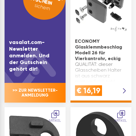
GUTSCHEIN
sichern
ECONOMY
vasalat.com-
Glasklemmbeschlag
Newsletter
Modell 26 für
anmelden. Und
Vierkantrohr, eckig
der Gutschein
QUALITÄT: dieser
gehört dir!
Glasscheiben Halter
ist aus schwarz
mattem Edelstahl
gefertigt und bietet
€
16,19
>> ZUR NEWSLETTER-
eine robuste und
ANMELDUNG
elegante Lösung für
die Befestigung von
Glasplatten an
4
8
eckigen
ARTIKEL
ARTIKEL
VierkantrohrenVERWENDU
…