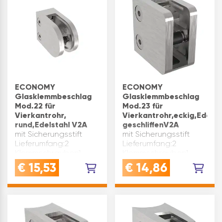
42,4 mm
Rundrohr 42,4 mm
Abmessung(mm): 50 …
Plattenstärke…
ECONOMY
ECONOMY
Glasklemmbeschlag
Glasklemmbeschlag
Mod.22 für
Mod.23 für
Vierkantrohr,
Vierkantrohr,eckig,Edelst
rund,Edelstahl V2A
geschliffenV2A
mit Sicherungsstift
mit Sicherungsstift
Lieferumfang:2
Lieferumfang:2
Klemmschrauben1
Klemmschrauben1
Sicherungsstifto h n e
Sicherungsstift1
€
15,53
€
14,86
Gummieinlagen Form:
Einlegewinkelo h n e
rund Material:
Gummieinlagen Form:
Edelstahl geschliffen
eckig Abmessung(mm):
V2A Verwendung:
45 x 45 x 26
Vierkantrohr 40 x 40 x
Verwendung:
2 mm, gerade
Vierkantrohr 40 x 40 x