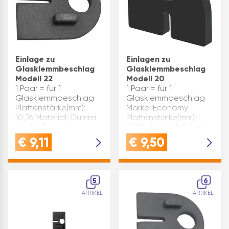
Einlage zu
Einlagen zu
Glasklemmbeschlag
Glasklemmbeschlag
Modell 22
Modell 20
1 Paar = für 1
1 Paar = für 1
Glasklemmbeschlag
Glasklemmbeschlag
Plattenstärke(mm):
Marke: Economy
10,76 Material: Gummi
Plattenstärke(mm):
Marke: Economy
10,76 Material: Gummi
Ausführung: rund
Ausführung: rund
€
9,11
€
9,50
Inhaltsangabe (PAA): 1
Inhaltsangabe (PAA): 1
5
6
ARTIKEL
ARTIKEL