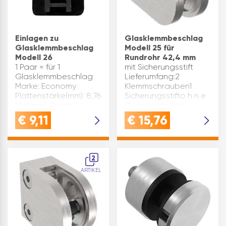
Einlagen zu
Glasklemmbeschlag
Glasklemmbeschlag
Modell 25 für
Modell 26
Rundrohr 42,4 mm
1 Paar = für 1
mit Sicherungsstift
Glasklemmbeschlag
Lieferumfang:2
Marke: Economy
Klemmschrauben1
Plattenstärke(mm): 8,76
Sicherungsstifto h n e
Material: Gummi
Gummieinlagen
Ausführung: eckig
Plattenstärke(mm): 8 –
€
9,11
€
15,76
Inhaltsangabe (PAA):
12,76 Verwendung:
50
Rundrohr 42,4 mm
Material: Edelstahl
geschliffen V2A Marke:
2
Ec…
ARTIKEL