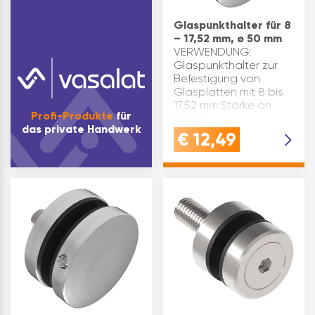
Glaspunkthalter für 8
– 17,52 mm, ø 50 mm
VERWENDUNG:
Glaspunkthalter zur
Befestigung von
Glasplatten mit 8 bis
17,52 mm Stärke an
Profi-Produkte
für
flachen
das private Handwerk
AnschlüssenQUALITÄT:
€
12,49
Edelstahl geschliffen
V2A - Qualität, die
Hand und Heimwerker
schätzenVORTEIL: …