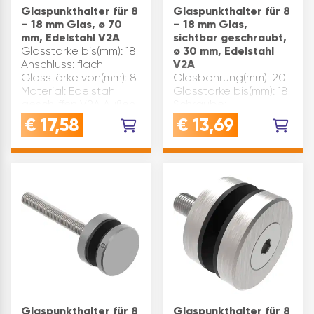
Glaspunkthalter für 8
Glaspunkthalter für 8
– 18 mm Glas, ø 70
– 18 mm Glas,
mm, Edelstahl V2A
sichtbar geschraubt,
Glasstärke bis(mm): 18
ø 30 mm, Edelstahl
Anschluss: flach
V2A
Glasstärke von(mm): 8
Glasbohrung(mm): 20
Material: Edelstahl
Glasstärke bis(mm): 18
geschliffen V2A Außen
Schraube:
ø(mm): 70
Senkkopfschraube
€
17,58
€
13,69
Glasbohrung(mm): 20
M10x50 Material:
Schraube:
Edelstahl geschliffen
Gewindestift M10x45
V2A Glasstärke
Distanz(mm): 10
von(mm): 8 Anschluss:
Inhaltsangabe (ST…
flach Außen ø(mm): 30
Distanz(mm): 10
Inhaltsangabe…
Glaspunkthalter für 8
Glaspunkthalter für 8