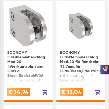
Vierkantrohr 40 x 40 x
2 mm, gerade Form:
eckig Abmessung(mm):
52 x 52 x 32 Marke:…
ECONOMY
ECONOMY
Glasklemmbeschlag
Glasklemmbeschlag
Mod.20
Mod.20 für Rundrohr
f.Vierkantrohr,rund,
33,7mm,für
0
Glas o.
Glas/Blech,EdelstahlV2A
Blech,EdelstahlV2A
mit Sicherungsstift
mit Sicherungsstift
Lieferumfang:2
Lieferumfang:2
Klemmschrauben1
Klemmschrauben1
Sicherungsstifto h n e
€
14,74
€
13,04
Sicherungsstifto h n e
Gummieinlagen Marke:
Gummieinlagen
Economy Verwendung:
Abmessung(mm): 50 x
Rundrohr 33,7 mm
40 x 26 Plattenstärke:
Material: Edelstahl