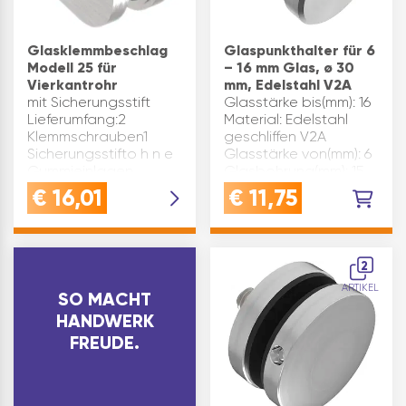
Glasklemmbeschlag
Glaspunkthalter für 6
Modell 25 für
– 16 mm Glas, ø 30
Vierkantrohr
mm, Edelstahl V2A
mit Sicherungsstift
Glasstärke bis(mm): 16
Lieferumfang:2
Material: Edelstahl
Klemmschrauben1
geschliffen V2A
Sicherungsstifto h n e
Glasstärke von(mm): 6
Gummieinlagen
Glasbohrung(mm): 15
Abmessung(mm): 63 x
Außen ø(mm): 30
€
16,01
€
11,75
45 x 30 Material:
Schraube:
Edelstahl geschliffen
Gewindestift M8x45
V2A Plattenstärke(mm):
Anschluss: flach
8 – 12,76 Marke: Eco…
Distanz(mm): 15
2
Inhaltsangabe (ST)…
ARTIKEL
SO MACHT
HANDWERK
FREUDE.