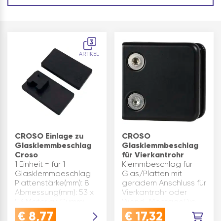
3
ARTIKEL
CROSO Einlage zu
CROSO
Glasklemmbeschlag
Glasklemmbeschlag
Croso
für Vierkantrohr
1 Einheit = für 1
Klemmbeschlag für
Glasklemmbeschlag
Glas/Platten mit
Plattenstärke(mm): 8
geradem Anschluss für
Abmessung(mm): 53 x
Vierkantrohr oder
53 Material: Gummi
Wand-MontageDie
Ausführung: eckig
Klemmbefestigung
€
8,77
€
17,32
Marke: Croso
wird OHNE