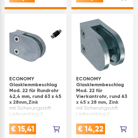
Inhaltsangabe (ST): 1
Gummieinlage
geliefert - diese ist
separat nach
Glasstärke/Plattenstärke
(8-10 …
ECONOMY
ECONOMY
Glasklemmbeschlag
Glasklemmbeschlag
Mod. 22 für Rundrohr
Mod. 22 für
42,4 mm, rund 63 x 45
Vierkantrohr, rund 63
x 28mm,Zink
x 45 x 28 mm, Zink
mit Sicherungsstift
mit Sicherungsstift
Lieferumfang:2
Lieferumfang:2
Klemmschrauben1
Klemmschrauben1
Sicherungsstifto h n e
Sicherungsstifto h n e
€
15,41
€
14,22
Gummieinlagen
Gummieinlagen Marke:
Abmessung(mm): 63 x
Economy Material: Zink