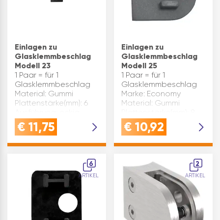
Einlagen zu
Einlagen zu
Glasklemmbeschlag
Glasklemmbeschlag
Modell 23
Modell 25
1 Paar = für 1
1 Paar = für 1
Glasklemmbeschlag
Glasklemmbeschlag
Material: Gummi
Marke: Economy
Plattenstärke(mm): 6
Material: Gummi
Ausführung: eckig
Plattenstärke(mm): 8
Marke: Economy
Ausführung: rund
€
11,75
€
10,92
Inhaltsangabe (PAA): 1
Inhaltsangabe (PAA):
50
6
2
ARTIKEL
ARTIKEL