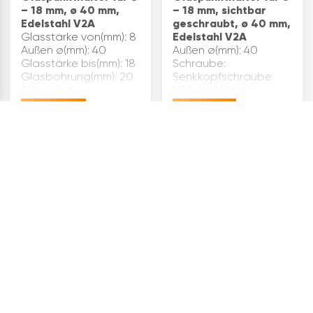
– 18 mm, ø 40 mm,
– 18 mm, sichtbar
Edelstahl V2A
geschraubt, ø 40 mm,
Glasstärke von(mm): 8
Edelstahl V2A
Außen ø(mm): 40
Außen ø(mm): 40
Glasstärke bis(mm): 18
Schraube:
Glasbohrung(mm): 20
Senkkopfschraube
Schraube:
M10x50 Material:
Gewindestift M10x100
Edelstahl geschliffen
€
14,52
€
13,03
Material: Edelstahl
V2A Glasbohrung(mm):
geschliffen V2A
20 Glasstärke
Anschluss: flach
von(mm): 8 Glasstärke
Distanz(mm): 10
bis(mm): 18 Anschluss:
Inhaltsangabe (S…
flach Distanz(mm): 10
Inhaltsangabe…
Glaspunkthalter
Glaspunkthalter
Punkt 30, 6 – 15 mm
Punkt 45, 8 – 20 mm