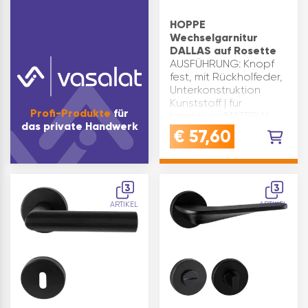
HOPPE
Wechselgarnitur
DALLAS auf Rosette
AUSFÜHRUNG: Knopf
fest, mit Rückholfeder,
Unterkonstruktion
Kunststoff | für
Profi-Produkte
für
InnentürenMATERIAL:
das private Handwerk
Aluminium schawrz
€
57,60
matt | Lochung: PZ (für
Profilzylinder)Lagerung:
Türgriffe fest/drehbar,
Rückholfe…
3
3
ARTIKEL
ARTIKEL