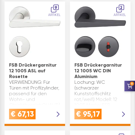
Schlüsselrosette: DM
9
2
12mm und 12mm tief
ARTIKEL
ARTIKEL
aufbohren.Zum
Ausfrä…
FSB Drückergarnitur
FSB Drückergarnitur
12 1005 ASL auf
12 1005 WC DIN
Rosette
Aluminium
VERWENDUNG: Für
Lochung: WC
0
Türen mit Profilzylinder,
(schwarzer
passend für den
Kunststoffschlitz
Wohn- und
rot/weiß) Modell: 12
ObjektbereichQUALITÄT:
1005 Marke: FSB
Aluminium silber
Türstärke: wahlweise
€
67,13
€
95,17
eloxiert, robust und
Oberfläche: schwarz
pflegeleichtVORTEIL:
matt Prüfung
Beidseitige
Feuerschutz: Nein
Hochhaltefeder, FSB
Stütznocken(mm): ø 9 x