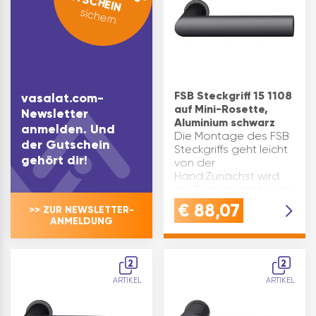
GUTSCHEIN
sichern
FSB Steckgriff 15 1108
vasalat.com-
auf Mini-Rosette,
Newsletter
Aluminium schwarz
anmelden. Und
Die Montage des FSB
der Gutschein
Steckgriffs geht leicht
gehört dir!
von der
Hand:Zunächst wird
die Türbohrung für die
Spannrosetten
€
88,07
>> ZUR NEWSLETTER-
vorbereitet, die für
ANMELDUNG
einen Durchmesser
von 27 mm geeignet
sind.Dies kann über
2
2
die CNC-Tec…
ARTIKEL
ARTIKEL