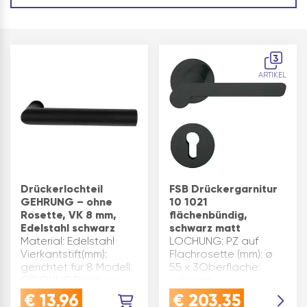
3
ARTIKEL
Drückerlochteil
FSB Drückergarnitur
GEHRUNG – ohne
10 1021
Rosette, VK 8 mm,
flächenbündig,
Edelstahl schwarz
schwarz matt
Material: Edelstahl
LOCHUNG: PZ auf
Vierkantstift(mm):
Flachrosette (mm): ø
gerichtet für 8 Modell:
55 x 3Oberfläche:
GEHRUNG Richtung:
schwarz
universal Ausführung:
mattVierkantstift (mm):
€
13,96
€
203,35
Drückerlochteil
8 lose mit A-Hülse auf