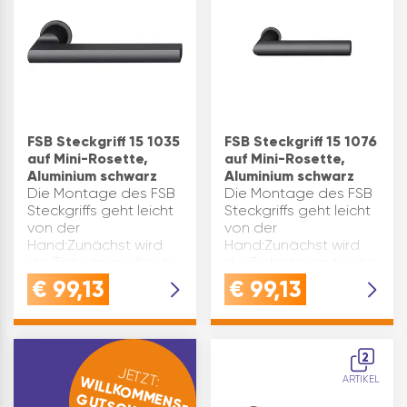
FSB Steckgriff 15 1035
FSB Steckgriff 15 1076
auf Mini-Rosette,
auf Mini-Rosette,
Aluminium schwarz
Aluminium schwarz
Die Montage des FSB
Die Montage des FSB
Steckgriffs geht leicht
Steckgriffs geht leicht
von der
von der
Hand:Zunächst wird
Hand:Zunächst wird
die Türbohrung für die
die Türbohrung für die
Spannrosetten
Spannrosetten
€
99,13
€
99,13
vorbereitet, die für
vorbereitet, die für
einen Durchmesser
einen Durchmesser
von 27 mm geeignet
von 27 mm geeignet
sind.Dies kann über
sind.Dies kann über
2
die CNC-Tec…
die CNC-Tec…
JETZT:
WILLKOMMENS-
ARTIKEL