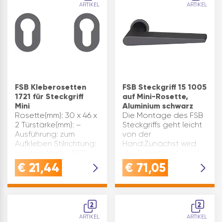
ARTIKEL
ARTIKEL
Prüfung Feuerschutz:
von 45°HOCHWERTIG:
Nein…
die FSB Drü…
FSB Kleberosetten
FSB Steckgriff 15 1005
1721 für Steckgriff
auf Mini-Rosette,
Mini
Aluminium schwarz
Rosette(mm): 30 x 46 x
Die Montage des FSB
2 Türstärke(mm): –
Steckgriffs geht leicht
Ausführung: zum
von der
Aufkleben Stilrichtung:
Hand:Zunächst wird
modern Marke: FSB
die Türbohrung für die
Oberfläche: schwarz
Spannrosetten
€
21,44
€
71,05
matt
vorbereitet, die für
Objekt/Feuerschutz:
einen Durchmesser
Nein Modell: 15 1721
von 27 mm geeignet
Prüfung Feuerschutz:
sind.Dies kann über
2
2
Nein…
die CNC-Tec…
ARTIKEL
ARTIKEL