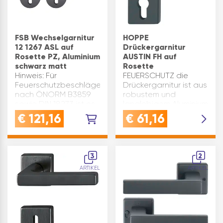
FSB Wechselgarnitur
HOPPE
12 1267 ASL auf
Drückergarnitur
Rosette PZ, Aluminium
AUSTIN FH auf
schwarz matt
Rosette
Hinweis: Für
FEUERSCHUTZ die
Feuerschutzbeschläge
Drückergarnitur ist aus
nach ÖNORM B3859
robustem und
sowie DIN 18273 ist es
langlebigem Aluminium
vorgeschrieben
gefertigt und eignet
€
121,16
€
61,16
komplette Garnituren
sich zum Einsatz an
zu verarbeiten. Nur
Objekt & Feuerschutz
wenn alle Einzelteile
TürenQUALITÄT: diese
eines Herstellers
Türdrückergarnitur
3
2
aufeinander
überzeugt mit einer …
ARTIKEL
ARTIKEL
abgestimmt sind…