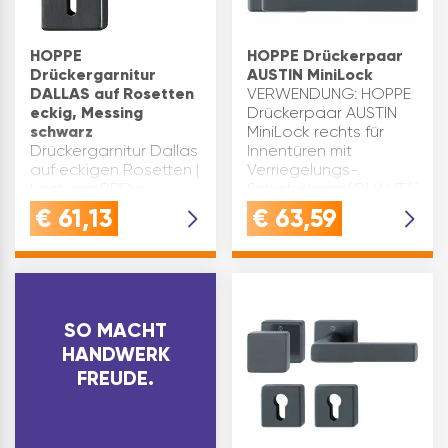
HOPPE
HOPPE Drückerpaar
Drückergarnitur
AUSTIN MiniLock
DALLAS auf Rosetten
VERWENDUNG: HOPPE
eckig, Messing
Drückerpaar AUSTIN
schwarz
MiniLock rechts für
Drückergarnitur Dallas
Innentüren mit
auf eckigen Rosetten |
Verriegelungs-
Lochung BBDie
SchiebeknopfQUALITÄT:
Unterkonstruktion ist
Aluminium, schwarz
€
61,13
€
63,59
aus KunststoffDas
matt - Qualität, die
Material ist aus
Hand und Heimwerker
Messing die
schätzenVORTEIL:
Oberfläche in der
Einfache Bed…
Trendfarbe
schwarzDie
SO MACHT
Drückergarnitur ist mit
HANDWERK
Rück…
FREUDE.