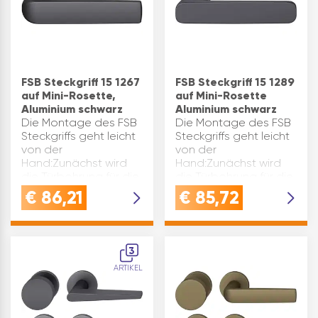
FSB Steckgriff 15 1267
FSB Steckgriff 15 1289
auf Mini-Rosette,
auf Mini-Rosette
Aluminium schwarz
Aluminium schwarz
Die Montage des FSB
Die Montage des FSB
Steckgriffs geht leicht
Steckgriffs geht leicht
von der
von der
Hand:Zunächst wird
Hand:Zunächst wird
die Türbohrung für die
die Türbohrung für die
Spannrosetten
Spannrosetten
€
86,21
€
85,72
vorbereitet, die für
vorbereitet, die für
einen Durchmesser
einen Durchmesser
von 27 mm geeignet
von 27 mm geeignet
sind.Dies kann über
sind.Dies kann über
3
die CNC-Tec…
die CNC-Tec…
ARTIKEL