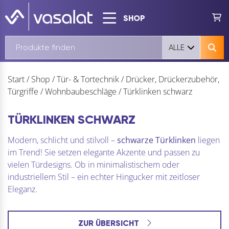
SHOP
ALLE
Start
/
Shop
/
Tür- & Tortechnik
/
Drücker, Drückerzubehör,
Türgriffe
/
Wohnbaubeschläge
/
Türklinken schwarz
TÜRKLINKEN SCHWARZ
Modern, schlicht und stilvoll –
schwarze Türklinken
liegen
im Trend! Sie setzen elegante Akzente und passen zu
vielen Türdesigns. Ob in minimalistischem oder
industriellem Stil – ein echter Hingucker mit zeitloser
Eleganz.
ZUR ÜBERSICHT