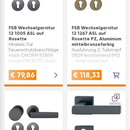
FSB Wechselgarnitur
FSB Wechselgarnitur
12 1005 ASL auf
12 1267 ASL auf
Rosette
Rosette PZ, Aluminium
Hinweis: Für
mittelbronzefarbig
Feuerschutzbeschläge
Ausführung 2: Türknopf
nach ÖNORM B3859
0829 feststehend (M12
sowie DIN 18273 ist es
– Innengewinde)
vorgeschrieben
Material: Aluminium
komplette Garnituren
Marke: FSB Stilrichtung:
€
79,86
€
118,33
zu verarbeiten. Nur
modern Prüfung
wenn alle Einzelteile
Feuerschutz: ÖNORM
eines Herstellers
B3859 Klasse nach EN
aufeinander
1906: 4 Oberfläche:
2
abgestimmt sind…
mittelbron…
ARTIKEL