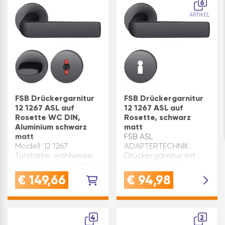
6
Adaptertechnik,…
6 Material: Aluminium
ARTIKEL
Ro…
FSB Drückergarnitur
FSB Drückergarnitur
12 1267 ASL auf
12 1267 ASL auf
Rosette WC DIN,
Rosette, schwarz
Aluminium schwarz
matt
matt
FSB ASL
Modell: 12 1267
ADAPTERTECHNIK:
Türstärke: wahlweise
Drückergarnitur mit
Klasse nach EN 1906: 4
einer beidseitig
Material: Aluminium
richtungsneutralen
€
149,66
€
94,98
Vierkant(mm): 8 /
Hochhaltefeder und
Riegelstift 8
einem
Rosette/Langschild:
federunterstützenden
Rosette Marke: FSB
Hochhaltemechanismus
4
2
Stilrichtung: modern
- Betätigungswinkel