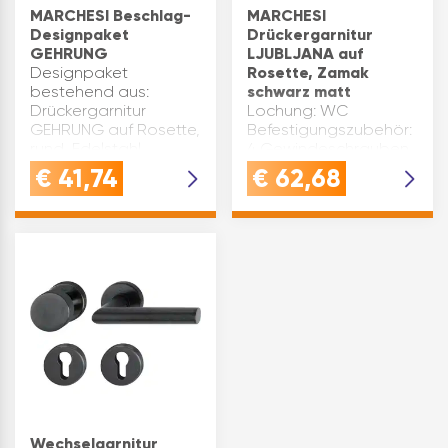
MARCHESI Beschlag-
MARCHESI
Designpaket
Drückergarnitur
GEHRUNG
LJUBLJANA auf
Designpaket
Rosette, Zamak
bestehend aus:
schwarz matt
Drückergarnitur
Lochung: WC
GEHRUNG auf Rosette,
Befestigungszubehör:
rund, Edelstahl
4 Gewindeschrauben
schwarz
M5 x 40 mm
€
41,74
€
62,68
Aufsteckhülsen für
Rosette(mm): ø 52 x 10
Einbohrband, Unterteil
Marke: Marchesi
mit 2 Zapfen,
Objekt/Feuerschutz:
flachrund, Stahl
Nein Prüfung
schwarz RAL 9005,
Feuerschutz: Nein
passend zu Kunex, …
Vierkantstift(mm): 8
lose mit A-Hülse auf 8,
…
Wechselgarnitur