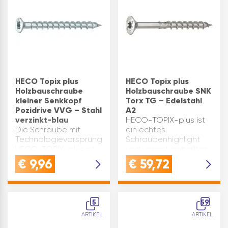
aus…
HECO Topix plus
HECO Topix plus
Holzbauschraube
Holzbauschraube SNK
kleiner Senkkopf
Torx TG – Edelstahl
Pozidrive VVG – Stahl
A2
verzinkt-blau
HECO-TOPIX-plus ist
Die Schraube mit
ein echtes
Technologievorsprung.
Schraubenhighlight
HECO-TOPIX-plus ist
und vereint geballtes
ein echtes
technologisches
€
9,96
€
59,72
Schraubenhighlight
Know-how und viele
und vereint geballtes
handfeste
technologisches
Anwendervorteile in
Know-how und viele
einem
5
59
handfeste
Holzschraubentyp.PRAKTIS
ARTIKEL
ARTIKEL
Anwendervorteile in
diese Heco-Topix-
einem
plus Schr…