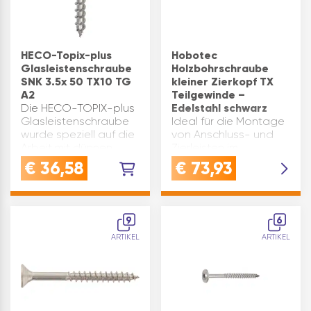
HECO-Topix-plus
Hobotec
Glasleistenschraube
Holzbohrschraube
SNK 3.5x 50 TX10 TG
kleiner Zierkopf TX
A2
Teilgewinde –
Die HECO-TOPIX-plus
Edelstahl schwarz
Glasleistenschraube
Ideal für die Montage
wurde speziell auf die
von Anschluss- und
Arbeit mit dünnen
Zierleisten im
Querschnitten und in
Sichtbereich (z.B. an
€
36,58
€
73,93
engen
Fussböden, Fenster-
Montageverhältnissen
und Deckenleisten,
ausgerichtet.
Nut- und
Demnach verfügt sie
Federbrettern).Das
9
6
über eine patentierte
neuartige Gewinde
ARTIKEL
ARTIKEL
Bohrspitze, …
sowie die innovative
Bohrspitze er…