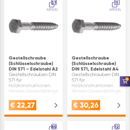
37
11
Abstandsmontagen.
ARTIKEL
ARTIKEL
Spannungsfreie M…
Gestellschraube
Gestellschraube
(Schlüsselschraube)
(Schlüsselschraube)
DIN 571 – Edelstahl A2
DIN 571, Edelstahl A4
Gestellschrauben DIN
Gestellschrauben DIN
0
571 für
571 für
Holzkonstruktionen.
Holzkonstruktionen.
Hinweis:Gewindelänge
Hinweis:Gewindelänge
nach Wahl des
nach Wahl des
Herstellers. DIN: 571
Herstellers. DIN: 571
€
22,27
€
30,26
d1(mm): 6 E(mm): 10,89
d1(mm): 6 E(mm): 10,89
k(mm): 4 L(mm): 80
k(mm): 4 L(mm): 50
Material: Edelstahl
Material: Edelstahl
Oberfläche: A2
Oberfläche: A4
85
12
Suchwert ø: 6 …
Kopfform: 6-KT…