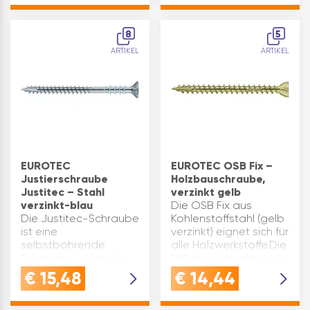
Oberfläche:
eingedreht, während
feuerverzinkt Material:
sich das Kopfgewinde
Stahl Kopfform: 6-KT;
in das Holzanbauteil
8
5
Sechskantkopf E(mm):
einsc…
ARTIKEL
ARTIKEL
18,72 L(mm):…
EUROTEC
EUROTEC OSB Fix –
Justierschraube
Holzbauschraube,
Justitec – Stahl
verzinkt gelb
verzinkt-blau
Die OSB Fix aus
Die Justitec-Schraube
Kohlenstoffstahl (gelb
ist eine
verzinkt) eignet sich für
selbstbohrende
alle Holzwerkstoffe.Die
Schraube, welche für
Vollgewindeschraube
Holz-Holz
verfügt über einen 60°
€
15,48
€
14,44
Verbindungen auf
Senkkopf mit
Distanz verwendet
Fräsrippen und