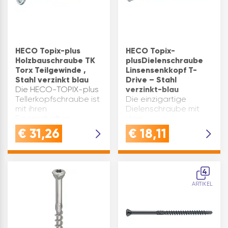
HECO Topix-plus
HECO Topix-
Holzbauschraube TK
plusDielenschraube
Torx Teilgewinde ,
Linsensenkkopf T-
Stahl verzinkt blau
Drive – Stahl
Die HECO-TOPIX-plus
verzinkt-blau
Tellerkopfschraube ist
Die einzigartige
mit ihren
Dielenschraube mit
Eigenschaften
dem
komplett auf den
Zusammenzieheffekt.Die
€
31,26
€
18,11
konstruktiven Holzbau
HECO-TOPIX-plus
ausgelegt. Sie verfügt
Dielenschraube zieht
über einen größeren
die Holzbauteile
Kopfdurchmesser und
zusammen und fixiert
4
kann dank dieser
sie gleichzeitig axial
ARTIKEL
vergrößerte…
über das Gewinde.
Dies erlaubt nicht…