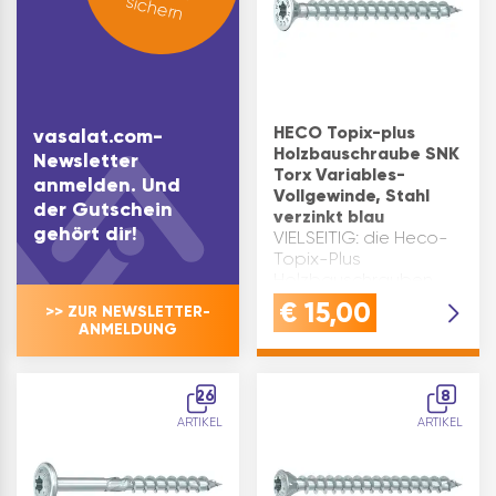
sichern
HECO Topix-plus
vasalat.com-
Holzbauschraube SNK
Newsletter
Torx Variables-
anmelden. Und
Vollgewinde, Stahl
der Gutschein
verzinkt blau
gehört dir!
VIELSEITIG: die Heco-
Topix-Plus
Holzbauschrauben
eignen sich ideal für
€
15,00
>> ZUR NEWSLETTER-
nahezu alle
ANMELDUNG
HolzanwendungenFUNKTIO
GripFit erlaubt
einhändiges Arbeiten
26
8
mit bestem Grip |
ARTIKEL
ARTIKEL
PerfectPitch bietet
eine optimale …