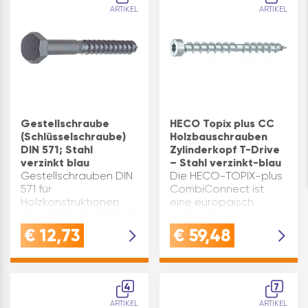
ARTIKEL
ARTIKEL
Gestellschraube
HECO Topix plus CC
(Schlüsselschraube)
Holzbauschrauben
DIN 571; Stahl
Zylinderkopf T-Drive
verzinkt blau
– Stahl verzinkt-blau
Gestellschrauben DIN
Die HECO-TOPIX-plus
571 für
CombiConnect ist
Holzkonstruktionen.
eine europäisch
Hinweis:Gewindelänge
technisch
nach Wahl des
zugelassene
€
12,73
€
59,48
Herstellers. DIN: 571
Doppelgewindeschraube,
d1(mm): 6 E(mm): 10,89
die speziell zur
k(mm): 4 L(mm): 60
Übertragung hoher
Material: Stahl
Zug- und Druckkräfte
4
7
Oberfläche: verzinkt-
im Holzbau entwickelt
ARTIKEL
ARTIKEL
blau Kopffor…
wurde.Sie besteht