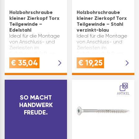
Holzbohrschraube
Holzbohrschraube
kleiner Zierkopf Torx
kleiner Zierkopf Torx
Teilgewinde –
Teilgewinde – Stahl
Edelstahl
verzinkt-blau
Ideal für die Montage
Ideal für die Montage
von Anschluss- und
von Anschluss- und
Zierleisten im
Zierleisten im
Sichtbereich (z.B. an
Sichtbereich (z.B. an
Fussböden, Fenster-
Fussböden, Fenster-
€
35,04
€
19,25
und Deckenleisten,
und Deckenleisten,
Nut- und
Nut- und
Federbrettern).
Federbrettern).Kein
Produktvorteile: kein
Vorbohren
10
Vorbohren erforderlich
erforderlich.
ARTIKEL
keine Riss…
Hinweis:Einsetzbar in
SO MACHT
den N…
HANDWERK
FREUDE.