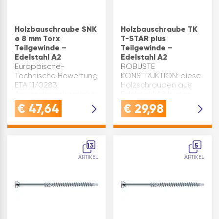
Holzbauschraube SNK
Holzbauschraube TK
ø 8 mm Torx
T-STAR plus
Teilgewinde –
Teilgewinde –
Edelstahl A2
Edelstahl A2
Europäische-
ROBUSTE
Technische Bewertung
KONSTRUKTION: diese
ETA 11/0283.
Holzschrauben aus
Anwendungsbereiche:Außenbereich:
Edelstahl A2 bieten
z.B. Carports,
ausgezeichneten
€
47,64
€
29,98
Spielplatzgeräte,
Korrosionsschutz und
Vordächer,
Langlebigkeit - ideal
Brückenbeläge aus
für Anwendungen im
Bohlen, Balkone, etc.;
Außenbereich wie
13
5
Verschraubung von
Carports und
ARTIKEL
ARTIKEL
Blechen: z.B: S…
BalkoneVIELSEITIG
EINSE…