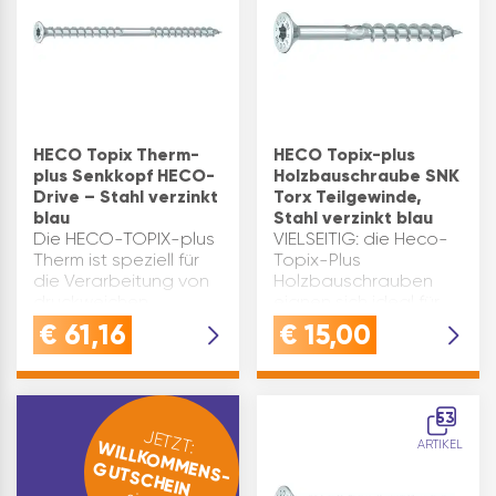
Holzschraubenty…
HECO Topix Therm-
HECO Topix-plus
plus Senkkopf HECO-
Holzbauschraube SNK
Drive – Stahl verzinkt
Torx Teilgewinde,
blau
Stahl verzinkt blau
Die HECO-TOPIX-plus
VIELSEITIG: die Heco-
Therm ist speziell für
Topix-Plus
die Verarbeitung von
Holzbauschrauben
druckweichen
eignen sich ideal für
Dämmstoffen
nahezu alle
€
61,16
€
15,00
geeignet. Mit ihren
HolzanwendungenFUNKTIO
beiden Gewinden
GripFit erlaubt
ermöglicht sie eine
einhändiges Arbeiten
Distanzverschraubung,
mit bestem Grip |
53
bei der das
PerfectPitch bietet
JETZT:
WILLKOMMENS-
ARTIKEL
Unterkopfgewinde d…
eine optimale …
GUTSCHEIN