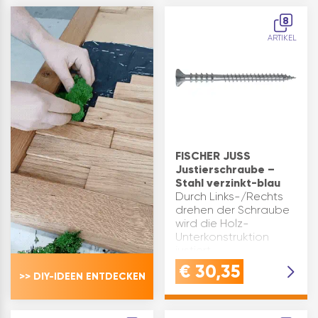
wird.Nach der
TXAntrieb, einer
Montage kann der
sogenannten Spitze
8
Abstand zwischen
m…
ARTIKEL
dem durchbohrten
Bauteil und dem Vera…
FISCHER JUSS
Justierschraube –
Stahl verzinkt-blau
Durch Links-/Rechts
drehen der Schraube
wird die Holz-
Unterkonstruktion
justiert.
Produktvorteile:
€
30,35
>> DIY-IDEEN ENTDECKEN
Stufenlose, schnelle
Justierung von
Holzunterkonstruktionen
bei