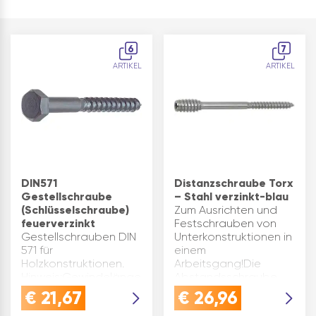
6
7
ARTIKEL
ARTIKEL
DIN571
Distanzschraube Torx
Gestellschraube
– Stahl verzinkt-blau
(Schlüsselschraube)
Zum Ausrichten und
feuerverzinkt
Festschrauben von
Gestellschrauben DIN
Unterkonstruktionen in
571 für
einem
Holzkonstruktionen.
Arbeitsgang!Die
Hinweis:Gewindelänge
Abstandsschraube
nach Wahl des
wird in den Dübel /
€
21,67
€
26,96
Herstellers. DIN: 571
Untergrund