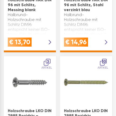
96 mit Schlitz,
96 mit Schlitz, Stahl
Messing blank
verzinkt blau
Halbrund-
Halbrund-
Holzschraube mit
Holzschraube mit
Schlitz DIN96
Schlitz DIN96
entspricht keiner ISO-
entspricht keiner ISO-
Norm. DIN: 96 d1(mm):
Norm. DIN: 96 d1(mm): 2
1,6 d2(mm): 3,2 k max.
d2(mm): 4 k max.(mm):
€
13,70
€
14,96
(mm): 1,1 Material:
1,4 L(mm): 12 Material:
Messing n(mm): 0,4
Stahl n(mm): 0,5
Oberfläche: blank
Oberfläche: verzinkt-
Kopfform:
blau Kopfform:
3
10
Halbrundkopf L(mm): 12
Halbrundkopf…
ARTIKEL
ARTIKEL
G…
Holzschraube LKO DIN
Holzschraube LKO DIN
7995 Pozidriv –
7995 Pozidriv ,