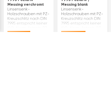
Messing verchromt
Messing blank
Linsensenk-
Linsensenk-
Holzschrauben mit PZ-
Holzschrauben mit PZ-
Kreuzschlitz nach DIN
Kreuzschlitz nach DIN
7995 entspricht keiner
7995 entspricht keiner
ISO-Norm. Antrieb: PZ
ISO-Norm. Antrieb: PZ
2 DIN: 7995 d1(mm): 3,5
2 DIN: 7995 d1(mm): 3,5
€
25,93
€
26,06
d2(mm): 6,5 k max.(mm):
d2(mm): 6,5 k max.(mm):
1,93 L(mm): 20 Material:
1,93 L(mm): 25 Material:
Messing Oberfläche:
Messing Oberfläche:
verch…
blank…
2
4
ARTIKEL
ARTIKEL
Holzschraube LKO DIN
Holzschraube LKO DIN
7995 Pozidriv,
7995 Pozidriv,
Edelstahl A2
Messing brüniert