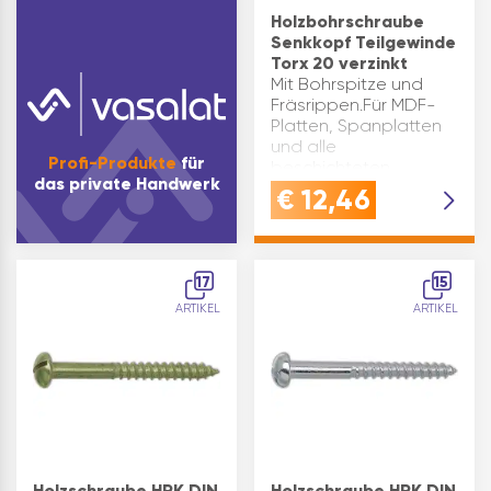
Holzbohrschraube
Senkkopf Teilgewinde
Torx 20 verzinkt
Mit Bohrspitze und
Fräsrippen.Für MDF-
Platten, Spanplatten
und alle
Profi-Produkte
für
beschichteten
das private Handwerk
Spanplatten, für z.B.
€
12,46
Eckverbindungen in
Hartholz und
Massivholz.Kein
Vorbohren
17
15
erforderlich. Antrieb: TX
ARTIKEL
ARTIKEL
20 d1(mm…
Holzschraube HRK DIN
Holzschraube HRK DIN