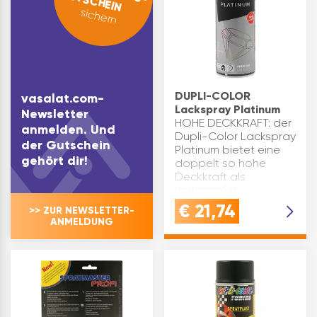
GUTSCHEIN
sichern
DUPLI-COLOR
vasalat.com-
Lackspray Platinum
Newsletter
HOHE DECKKRAFT: der
anmelden. Und
Dupli-Color Lackspray
der Gutschein
Platinum bietet eine
gehört dir!
doppelt so hohe
Deckkraft als
herkömmliche
Lackspray - ideal für
€
21,74
>> ZUR NEWSLETTER-
Heimwerker- und
ANMELDUNG
BastelarbeitenSCHNELLT
der Lackspray
trocknet…