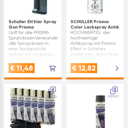
Schuller Eh’klar Spray
SCHULLER Prisma
Gun Prisma
Color Lackspray Antik
Griff für alle PRISMA
HOCHWERTIG: der
Sprühdosen.Verwandelt
hochwertige
alle Spraydosen in
Antikspray mit Prisma
eine Sprühpistole
Effekt in Schwarz
welche ein sauberes
bietet eine dekorative
und ermüdungsfreies
Oberfläche ähnlich
Lackieren, auch bei
wie sandbestrahltes
€
11,48
€
12,82
größeren Flächen,
Eisen - ideal für
ohne farbige Finger
antiken
ermöglicht.Ermögli…
LookVERWENDUNG:
Sprühlack für Metall,
6
3
Hol…
ARTIKEL
ARTIKEL