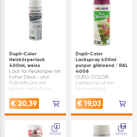
trockendVERWENDUNG:
diese…
Dupli-Color
Dupli-Color
Heizkörperlack
Lackspray 400ml
400ml, weiss
purpur glänzend / RAL
Lack für Heizkörper mit
4006
hoher Deck- und
DUPLI-COLOR
FüllkraftLack mit
Lackspray ist ein
gutem Verlauf und
hochwertiger
glatter
Kunstharzlack, zum
OberflächeAusgezeichnete
Lackieren und
€
20,39
€
19,03
Haftung - schnell
Reparieren von
trockendDauerhaft
Objekten aller Art im
Farbton- und
Innen- und
glanzbeständigLIEFERUMFANG:
Außenbereich.Geeignet
2
64
Heizkörper-…
für Holz, Metall, Papier,
ARTIKEL
ARTIKEL
Glas, Stein,