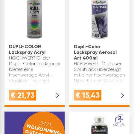
lackierfähig…
DUPLI-COLOR
Dupli-Color
Lackspray Acryl
Lackspray Aerosol
HOCHWERTIG: der
Art 400ml
Dupli-Color Lackspray
HOCHWERTIG: dieser
bietet eine
Sprühlack überzeugt
hochwertige Acryl-
mit einer hochwertigen
Qualität - speziell
Nitro-Kombi-Qualität |
entwickelt für
ist kratz-, stoß- und
Maschinen,
schlagfest | bietet
€
21,73
€
15,43
Maschinenteile,
einen guten Verlauf
Werkzeuge,
und glatte
Fahrzeuge und
OberflächenGRAFFITI
StahlmöbelEIGENSCHAFT:
SPRAY DOSE: ideal a…
3
schnelltrocknend un…
JETZT:
WILLKOMMENS-
ARTIKEL