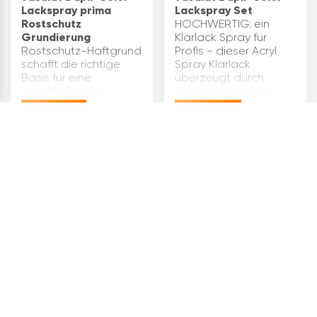
Lackspray prima
Lackspray Set
Rostschutz
HOCHWERTIG: ein
Grundierung
Klarlack Spray für
Rostschutz-Haftgrund
Profis - dieser Acryl
schafft die richtige
Spray Klarlack
Basis für eine
überzeugt durch
anschließende
seinen sehr hohen
dauerhafte
Glanzeffekt und ist
€
13,38
€
37,20
Decklackierung mit
zudem
den Dupli-Color Prima
wetterbeständig,
Lacksprays.schützt
lichtecht und
vor neuer Rostbildung,
vergilbungsfreiVERWENDU
schnell trocknend, gut
dieser …
schleifba…
BELIEBTE
SUCHANFRAGEN
Stopfen