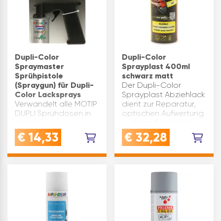
Dupli-Color
Dupli-Color
Spraymaster
Sprayplast 400ml
Sprühpistole
schwarz matt
(Spraygun) für Dupli-
Der Dupli-Color
Color Lacksprays
Sprayplast Abziehlack
Verwandelt alle MOTIP
dient zur Reparatur,
DUPLI Sprühdosen in
optischen Aufwertung
mobile
und zum Schutz von
Sprühpistolen.Für
Felgen sowie anderen
€
14,33
€
32,28
sauberes Lackieren -
Autoteilen und
ohne farbige
gegenständen. Der
Finger.Ermöglicht
Lack kann auf Metall,
ermüdungsfreies
lackierfähigen
Lackieren, auch bei
Hartkun…
großen
Flächen.Einfache
Anwendung. Viele M…