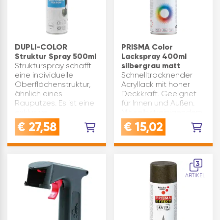
DUPLI-COLOR
PRISMA Color
Struktur Spray 500ml
Lackspray 400ml
Strukturspray schafft
silbergrau matt
eine individuelle
Schnelltrocknender
Oberflächenstruktur,
Acryllack mit hoher
ähnlich eines
Deckkraft. Geeignet
Rauputzes. Es ist eine
für Innen und Außen.
exklusive,
Mit selbstreinigendem
wasserbasierende
Ventil. Hinweis:Vor
€
27,58
€
15,02
Polyurethan-
Gebrauch Dose 3
Dispersion, die
Minuten schütteln.
geeignet ist, einen
Achtung:Die
Strukturputz
Informationen auf dem
3
auszubesse…
Produk…
ARTIKEL