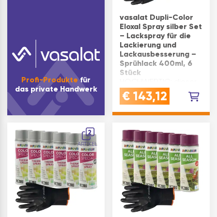
vasalat Dupli-Color
Eloxal Spray silber Set
– Lackspray für die
Lackierung und
Lackausbesserung –
Sprühlack 400ml, 6
Stück
Profi-Produkte
für
HOCHWERTIG: dieser
das private Handwerk
Eloxal Spray
€
143,12
überzeugt mit einer
farbtongenauen
Lackierung und
Lackausbesserung
2
von
ARTIKEL
Oberflächenkratzern
und anderen Schäden
an eloxierten Flächen
wie Türen und
FensterVASALAT TIP…