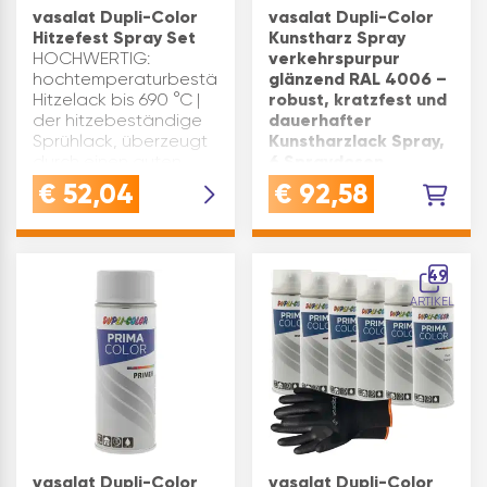
vasalat Dupli-Color
vasalat Dupli-Color
Hitzefest Spray Set
Kunstharz Spray
HOCHWERTIG:
verkehrspurpur
hochtemperaturbeständiger
glänzend RAL 4006 –
Hitzelack bis 690 °C |
robust, kratzfest und
der hitzebeständige
dauerhafter
Sprühlack, überzeugt
Kunstharzlack Spray,
durch einen guten
6 Spraydosen
Verlauf und glatten
HOCHWERTIG: ein
€
52,04
€
92,58
OberflächenVASALAT
Lackspray für Profis -
TIPP: Hitzelack zum
dieser kratz-, stoß-
Renovieren, Ausbes…
und schlagfeste
Kunstharzlack Spray
49
überzeugt mit einer
ARTIKEL
ausgezeichneten
Haftung auf fast allen
MaterialienVERWENDUNG:
dieser Kunstharzlac…
vasalat Dupli-Color
vasalat Dupli-Color