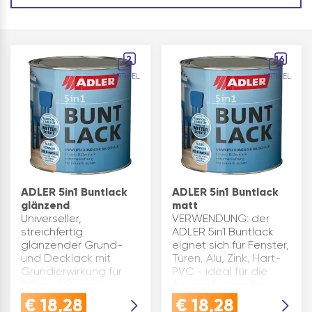
2
16
ARTIKEL
ARTIKEL
ADLER 5in1 Buntlack
ADLER 5in1 Buntlack
glänzend
matt
Universeller,
VERWENDUNG: der
streichfertig
ADLER 5in1 Buntlack
glänzender Grund-
eignet sich für Fenster,
und Decklack mit
Türen, Alu, Zink, Hart-
Grundierwirkung für
PVC - ideal für die
DIY und Gewerbe.
Anwendung im Innen-
Leicht zu
und
€
18,28
€
18,28
verarbeitender,
AußenbereichGRUND