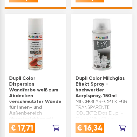
wasserbasierter
& DECKLACK MIT
matter Grund- und
GRUNDIERWIRKUNG:
Decklack für innen und
mit hervorragendem …
außen mit sehr…
Dupli Color
Dupli Color Milchglas
Dispersion
Effekt Spray –
Wandfarbe weiß zum
hochwertier
Abdecken
Acrylspray, 150ml
verschmutzter Wände
MILCHGLAS-OPTIK FÜR
für Innen- und
TRANSPARENTE
Außenbereich
OBJEKTE: Das Dupli-
überstreichbar mit
Color Milky Glass
Dispersionen, 200ml
Spray verwandelt
€
17,71
€
16,34
HOHE DECKKRAFT: Das
Glas, Fenster, Vasen
Dupli-Color
und andere