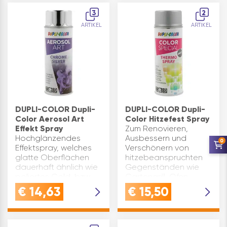
die einem klassischen
3
2
Rauputz ähnelt und
ARTIKEL
ARTIKEL
eignet sich ideal zur
WandreparaturEINFACHE
ANWENDUNG…
DUPLI-COLOR Dupli-
DUPLI-COLOR Dupli-
Color Aerosol Art
Color Hitzefest Spray
Effekt Spray
Zum Renovieren,
Hochglänzendes
Ausbessern und
0
Effektspray, welches
Verschönern von
glatte Oberflächen
hitzebeanspruchten
dauerhaft ähnlich wie
Gegenständen wie
poliertes Gold, bzw.
Gartengrill, Ofen,
Chrom oder Kupfer
Ofenrohre,
€
14,63
€
15,50
aussehen läßt.
Lampenschirme etcBis
Geeignet für alle
690 °C
glatten Oberflächen
Hochtemperatur
wie Metall, Holz, Glas
hitzebeständiger