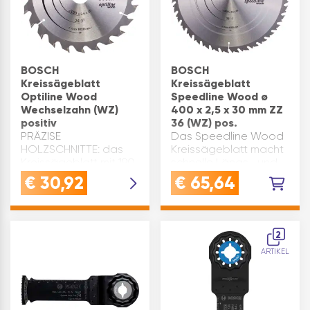
BOSCH
BOSCH
Kreissägeblatt
Kreissägeblatt
Optiline Wood
Speedline Wood ø
Wechselzahn (WZ)
400 x 2,5 x 30 mm ZZ
positiv
36 (WZ) pos.
PRÄZISE
Das Speedline Wood
HOLZSCHNITTE: das
Kreissägeblatt macht
Kreissägeblatt mit 190
schnelle Längs- und
mm Durchmesser und
Querschnitte in Holz
€
30,92
€
65,64
24 Wechselzähnen
aller Art.
sorgt für saubere und
Hochqualitative
präzise Schnitte in
präzisionsgeschliffene
allen
Hartmetallzähne
2
HolzartenQUALITÄT:
machen das Blatt
ARTIKEL
Sägeblatt mit
robust für schnelles
Dehnungsschlitzen zur
Schneiden. D…
Reduzieru…