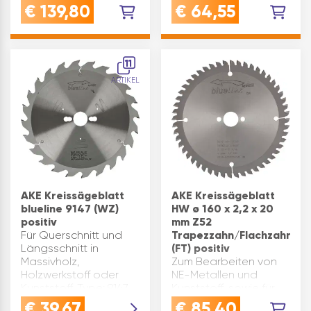
Materialien.
Trapezzahn/Flachzahn
€
139,80
€
64,55
Zementgebundene
(TR/FZ)
Faserplatten,
positivDurchmesser:
Gipsplatten, Laminat,
160 mm | Bohrung: 20
Massivholz,
mm | Schnittbreite: 1,8
11
Holzwerkstoffe,
mm | Sägeblatts…
ARTIKEL
Kunststoff. Nicht ve…
AKE Kreissägeblatt
AKE Kreissägeblatt
blueline 9147 (WZ)
HW ø 160 x 2,2 x 20
positiv
mm Z52
Für Querschnitt und
Trapezzahn/Flachzahn
Längsschnitt in
(FT) positiv
Massivholz,
Zum Bearbeiten von
Holzwerkstoff oder
NE-Metallen und
Kunststoff. Type: 9147
Kunststoff, sowie für
blueline Bohrung(mm):
universellen Einsatz mit
€
39,67
€
85,40