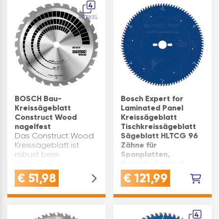
BEPo Type: 1170/111
4
Inhaltsangabe (ST): 1
ARTIKEL
BOSCH Bau-
Bosch Expert for
Kreissägeblatt
Laminated Panel
Construct Wood
Kreissägeblatt
nagelfest
Tischkreissägeblatt
Das Construct Wood
Sägeblatt HLTCG 96
Kreissägeblatt ist
Zähne für
robust beim
Spanplatten,
Schneiden von
Paneele, Laminat
Bauholz mit Nägeln
300×2,2x30mm
€
51,98
€
121,99
und
VERWENDUNG: Expert
Betonrückständen.
for Laminated Panel
Die hochqualitativen
Kreissägeblatt für
präzisionsgeschliffenen
präzise Schnitte in
4