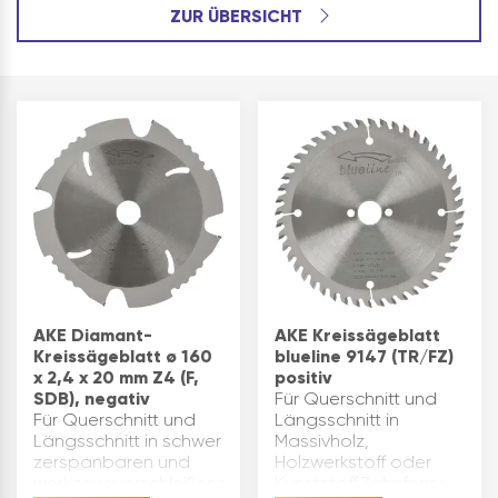
ZUR ÜBERSICHT
AKE Diamant-
AKE Kreissägeblatt
Kreissägeblatt ø 160
blueline 9147 (TR/FZ)
x 2,4 x 20 mm Z4 (F,
positiv
SDB), negativ
Für Querschnitt und
Für Querschnitt und
Längsschnitt in
Längsschnitt in schwer
Massivholz,
zerspanbaren und
Holzwerkstoff oder
werkzeugverschleißenden
Kunststoff.Zahnform: