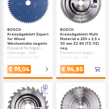
BOSCH
BOSCH
Kreissägeblatt Expert
Kreissägeblatt Multi
for Wood
Material ø 250 x 2,5 x
Wechselzahn negativ
30 mm ZZ 80 (TZ/FZ)
Passend für Kapp-,
neg.
Gehrungs- und
Passend für Kapp-,
Paneelsägen. Für
Gehrungs- und
mühelos saubere
Tischkreissägen. Für
Schnitte in allen
exzellente Ergebnisse
€
95,04
€
94,85
Holzarten und –
in Nichteisenmetalle,
werkstoffen.
Aluminium, Kunststoffe,
Schnittbreite(mm): 2,4
Epoxy und Holz.
Zähnezahl: 60 ø(mm):
Zahnform:
2
254 Bohrung(mm): 30
Trapezzahn/Flachzahn
ARTIKEL
Zahnform: Wech…
(TR/FZ) negativ
Zähnezahl: 8…