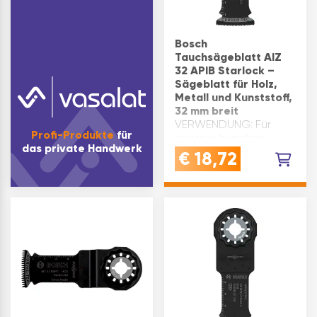
Bosch
Tauchsägeblatt AIZ
32 APIB Starlock –
Sägeblatt für Holz,
Metall und Kunststoff,
32 mm breit
VERWENDUNG: Für
Profi-Produkte
für
präzise, bündige
das private Handwerk
Schnitte und tiefe
€
18,72
Tauchschnitte in Holz,
weichem Metall und
Kunststoff - passend
für Starlock-
AufnahmenQUALITÄT:
Original BOSCH
Qualität - harte
Zähne und flexible…