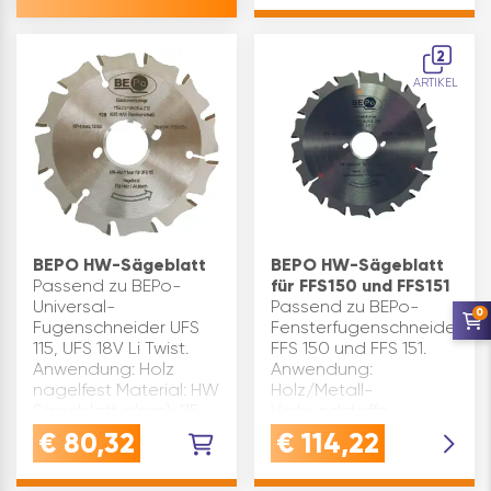
Sägeblattstärke(mm):
2,5 Zähnezahl: 20
Type: 9147 blueline
2
ø(mm): 450
ARTIKEL
Bohrung(mm): 30
Zahnform:
Wechselzahn (WZ)
posit…
BEPO HW-Sägeblatt
BEPO HW-Sägeblatt
Passend zu BEPo-
für FFS150 und FFS151
Universal-
Passend zu BEPo-
0
Fugenschneider UFS
Fensterfugenschneider
115, UFS 18V Li Twist.
FFS 150 und FFS 151.
Anwendung: Holz
Anwendung:
nagelfest Material: HW
Holz/Metall-
Sägeblatt ø(mm): 115
Verbundstoffe
Nutbreite(mm): 2,2
Material: HW
€
80,32
€
114,22
Marke: BEPo
Sägeblatt ø(mm): 150
Inhaltsangabe (ST): 1
Marke: BEPo