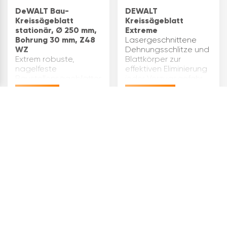
DeWALT Bau-
DEWALT
Kreissägeblatt
Kreissägeblatt
stationär, Ø 250 mm,
Extreme
Bohrung 30 mm, Z48
Lasergeschnittene
WZ
Dehnungsschlitze und
Extrem robuste,
Blattkörper zur
nagelfeste
effektiven Eliminierung
Baustellensägeblätter
jeder Verzugsgefahr.
für härteste
Für feine Schnitte in
€
37,15
€
101,71
Anforderungen
weichen und harten
Entwickelt für den
Naturhölzern, MDF-
Einsatz auf
Platten, Sperrholz,
Stationärkreissägen
Laminat usw. Passe…
4
3
zum Schneiden von
ARTIKEL
ARTIKEL
natürlichen Hölzern
und
Verbundmaterialien
wie Schal…