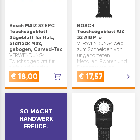
Bosch MAIZ 32 EPC
BOSCH
Tauchsägeblatt
Tauchsägeblatt AIZ
Sägeblatt für Holz,
32 AIB Pro
Starlock Max,
VERWENDUNG: Ideal
gebogen, Curved-Tec
zum Schneiden von
VERWENDUNG:
ungehärteten
Tauchsägeblatt für
Metallen, Rohren und
tiefe und präzise
Formstücken an
Tauchschnitte in
schwer zugänglichen
€
18,00
€
17,57
HolzQUALITÄT:
StellenQUALITÄT:
Standardausführung -
Zähne beschichtet für
Qualität, die Hand
erhöhte Haltbarkeit
und Heimwerker
und lange
schätzenVORTEIL:
LebensdauerVORTEIL:
Ermöglicht tiefe,
Erm…
SO MACHT
präzise und glatte
HANDWERK
Tauchsch…
FREUDE.