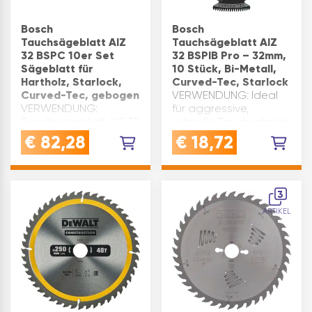
Bosch
Bosch
Tauchsägeblatt AIZ
Tauchsägeblatt AIZ
32 BSPC 10er Set
32 BSPIB Pro – 32mm,
Sägeblatt für
10 Stück, Bi-Metall,
Hartholz, Starlock,
Curved-Tec, Starlock
Curved-Tec, gebogen
VERWENDUNG: Ideal
VERWENDUNG:
für aggressive,
Tauchsägeblatt AIZ 32
schnelle Tauchschnitte
BSPC für ausrissfreie
in Hartholz,
€
82,28
€
18,72
Tauchschnitte in
Holzverbundwerkstoffe
HartholzQUALITÄT:
und universelle
Standardausführung -
HolzarbeitenQUALITÄT:
Qualität, die Hand
Bi-Metall-Klinge,
3
und Heimwerker
japanische
ARTIKEL
schätzenVORTEIL:
Verzahnung,
Ausrissfreie, präzise
besonders langlebig,
Tauchschnitt…
Curve…