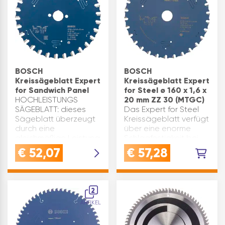
BOSCH
BOSCH
Kreissägeblatt Expert
Kreissägeblatt Expert
for Sandwich Panel
for Steel ø 160 x 1,6 x
HOCHLEISTUNGS
20 mm ZZ 30 (MTGC)
SÄGEBLATT: dieses
Das Expert for Steel
Sägeblatt überzeugt
Kreissägeblatt verfügt
durch eine
über eine enorme
gleichmäßige Leistung
Schlagfestigkeit bei
beim Schneiden von
Stahl. Das Blatt
€
52,07
€
57,28
Sandwich-Paneelen,
verfügt über sehr
die Verbindung
harte Microteq-
zwischen Stahlblechen
Zähne, aus höchst
und Isoliermaterial
robustem
2
wird beibehaltenQ…
Hartmetallkorn.
ARTIKEL
Dämpfungsschlitze für
…