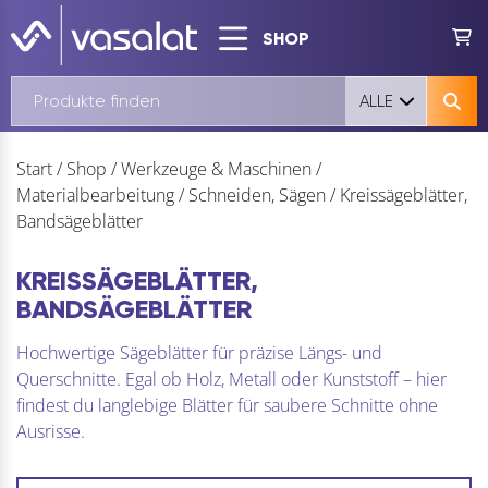
SHOP
ALLE
Start
/
Shop
/
Werkzeuge & Maschinen
/
Materialbearbeitung
/
Schneiden, Sägen
/
Kreissägeblätter,
Bandsägeblätter
KREISSÄGEBLÄTTER,
BANDSÄGEBLÄTTER
Hochwertige Sägeblätter für präzise Längs- und
Querschnitte. Egal ob Holz, Metall oder Kunststoff – hier
findest du langlebige Blätter für saubere Schnitte ohne
Ausrisse.