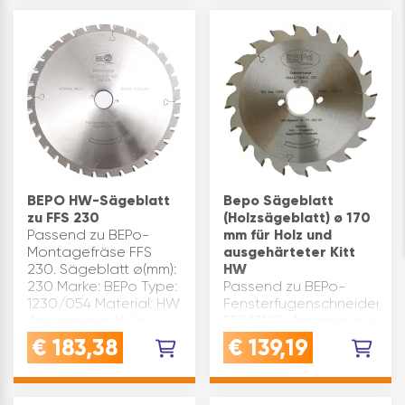
Inhaltsangabe (ST): 1
BEPO HW-Sägeblatt
Bepo Sägeblatt
zu FFS 230
(Holzsägeblatt) ø 170
Passend zu BEPo-
mm für Holz und
Montagefräse FFS
ausgehärteter Kitt
230. Sägeblatt ø(mm):
HW
230 Marke: BEPo Type:
Passend zu BEPo-
1230/054 Material: HW
Fensterfugenschneider
Anwendung: Holz
FFS 171 SE. Anwendung:
Zähnezahl: 34
Holz, ausgehärteter
€
183,38
€
139,19
Inhaltsangabe (ST): 1
Kitt Material: HW
Sägeblatt ø(mm): 170
Zähnezahl: 18 Marke: