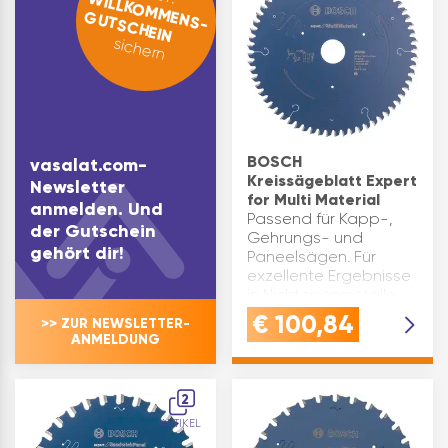
WILLKOMMENS-
GUTSCHEIN
Einsätze. Die Körper-
und …
sichern
BOSCH
vasalat.com-
Kreissägeblatt Expert
Newsletter
for Multi Material
anmelden. Und
Passend für Kapp-,
der Gutschein
Gehrungs- und
gehört dir!
Paneelsägen. Für
exzellente Ergebnisse
in Nichteisenmetalle,
Aluminium, Kunststoffe,
€
100,84
>> ZUR NEWSLETTER-
Epoxy und Holz.
ANMELDUNG
Zähnezahl: 64 ø(mm):
216 Marke: Bosch
Zahnform:
2
Trapezzahn/Flac…
ARTIKEL