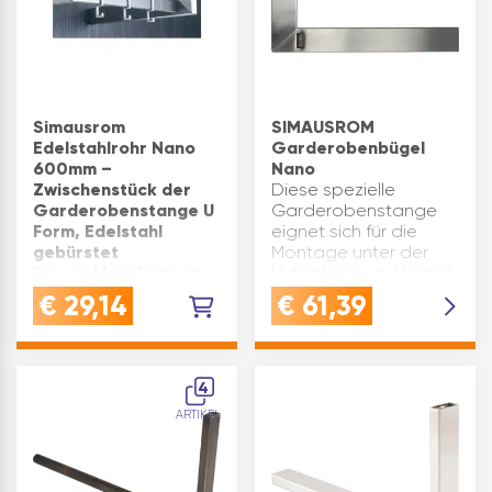
Simausrom
SIMAUSROM
Edelstahlrohr Nano
Garderobenbügel
600mm –
Nano
Zwischenstück der
Diese spezielle
Garderobenstange U
Garderobenstange
Form, Edelstahl
eignet sich für die
gebürstet
Montage unter der
Dieses Metallrohr ist
Hutablage und bietet
das Zwischenstück
zusätzlichen Platz für
€
29,14
€
61,39
der
deine KleidungDie
Garderobenstange U
Garderobenstange
Form die unter der
ist aus aus robustem
Hutablage entgegen
und langlebigem
4
der Rückwand
Edelstahl …
ARTIKEL
montiert istDas
Metallrohr ist aus
robustem und
langlebigem Edelstahl