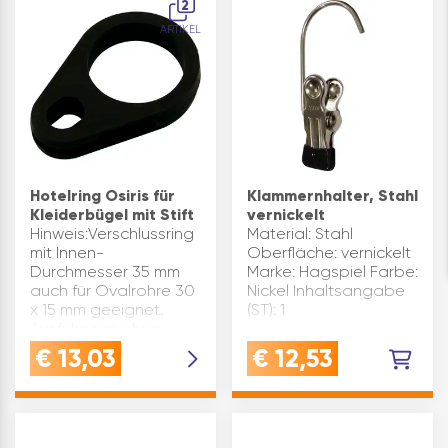
2
ARTIKEL
Hotelring Osiris für
Klammernhalter, Stahl
Kleiderbügel mit Stift
vernickelt
Hinweis:Verschlussring
Material: Stahl
mit Innen-
Oberfläche: vernickelt
Durchmesser 35 mm
Marke: Hagspiel Farbe:
auch für Ovalrohre 30
Nickel Inhaltsangabe
x 15 mm geeignet.
(ST): 1
Ausführung: ohne
Verschluss Material:
€
13,03
€
12,53
Kunststoff Marke:
Hagspiel Innen ø(mm):
30 Farbe: Schwarz
Inhaltsang…