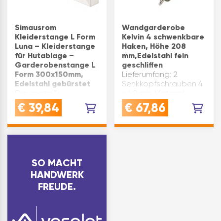
ist aus robustem u…
Simausrom
Wandgarderobe
Kleiderstange L Form
Kelvin 4 schwenkbare
Luna – Kleiderstange
Haken, Höhe 208
für Hutablage –
mm,Edelstahl fein
Garderobenstange L
geschliffen
Form 300x150mm,
Lieferumfang: 2
Edelstahl gebürstet
Senkkopfschrauben 4
Die spezielle
x 40 mm Material:
Kleiderstange mit L
Edelstahl Oberfläche:
€
39,84
€
67,86
Form eignet sich zur
feingeschliffen
Montage unter der
Höhe(mm): 208
Hutablage und bietet
Ausladung(mm): 122
somit zusätzlichen
Ausstattung: 4
Platz in der
schwenkbare Haken
GarderobeDie
Produktart:
SO MACHT
Kleiderstange für die
Wandgarderobe
HANDWERK
Garderobe ist aus
Marke: Siro F…
FREUDE.
robustem und langl…