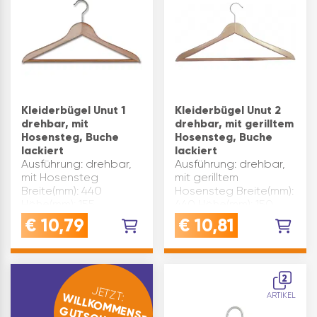
Kleiderbügel Unut 1
Kleiderbügel Unut 2
drehbar, mit
drehbar, mit gerilltem
Hosensteg, Buche
Hosensteg, Buche
lackiert
lackiert
Ausführung: drehbar,
Ausführung: drehbar,
mit Hosensteg
mit gerilltem
Breite(mm): 440
Hosensteg Breite(mm):
Höhe(mm): 155
440 Höhe(mm): 150
Material: Buche
Material: Buche
€
10,79
€
10,81
Oberfläche: lackiert
Oberfläche: lackiert
Marke: Hagspiel
Produktart:
Inhaltsangabe (ST): 1
Kleiderbügel Marke:
Hagspiel
2
Inhaltsangabe (ST): 1
JETZT:
WILLKOMMENS-
ARTIKEL