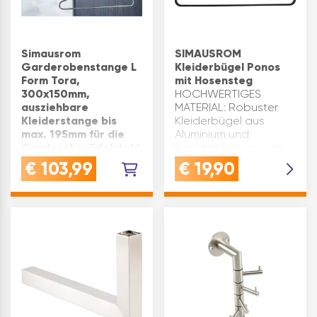
Simausrom
SIMAUSROM
Garderobenstange L
Kleiderbügel Ponos
Form Tora,
mit Hosensteg
300x150mm,
HOCHWERTIGES
ausziehbare
MATERIAL: Robuster
Kleiderstange bis
Kleiderbügel aus
max. 195mm für die
Aluminium und
Garderobe, Edelstahl
Edelstahl, kombiniert
gebürstet
mit einer
€
103,99
€
19,90
Diese
feinstrukturierten,
Garderobenstange
pulverbeschichteten
mit L Form überzeugt
Oberfläche in
mit dem zusätzlichen
moderndem
Platz unter der
SchwarzOPTIMALE
Hutablage und der
FUNKTION: Mit
möglichkeit das Rohr
Hosenste…
bis auf 195mm
auszuziehenDie
ausziehbare
Garderobenstange