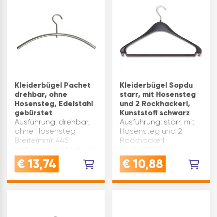
Kleiderbügel Pachet
Kleiderbügel Sopdu
drehbar, ohne
starr, mit Hosensteg
Hosensteg, Edelstahl
und 2 Rockhackerl,
gebürstet
Kunststoff schwarz
Ausführung: drehbar,
Ausführung: starr, mit
ohne Hosensteg
Hosensteg und 2
Breite(mm): 445
Rockhackerl
Höhe(mm): 217 Material:
Breite(mm): 440
Edelstahl
Höhe(mm): 185
€
13,74
€
10,88
Materialstärke(mm): 15
Material: Kunststoff
Oberfläche: gebürstet
Materialstärke(mm): 12
Produktart:
x 9 Marke: Hagspiel
Kleiderbügel Marke:
Farbe: Schwarz
Grimme Farbe:
Inhaltsangabe (ST): 1
Edelstahl Inhaltsang…