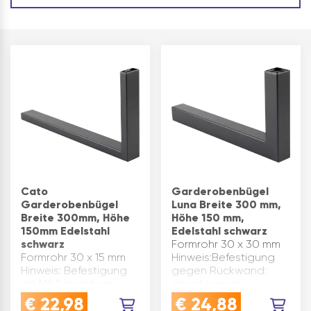
Cato
Garderobenbügel
Garderobenbügel
Luna Breite 300 mm,
Breite 300mm, Höhe
Höhe 150 mm,
150mm Edelstahl
Edelstahl schwarz
schwarz
Formrohr 30 x 30 mm
Formrohr 30 x 15 mm
Hinweis:Befestigung
Hinweis: Befestigung
gegen Rückwand:
mit M6 Schrauben
innenliegende
gegen Rückwand und
Befestigungshülse
€
22,98
€
24,88
unter Hutbrett.
wird von vorne