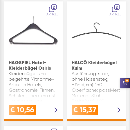
Höhe(mm): 60
2
2
Montageart: unter
ARTIKEL
ARTIKEL
Hutbrett und
Rückwand Breite(mm):
251 ø(mm): 12 Material:…
HAGSPIEL Hotel-
HALCÖ Kleiderbügel
Kleiderbügel Osiris
Kulm
Kleiderbügel sind
Ausführung: starr,
begehrte Mitnahme-
ohne Hosensteg
0
Artikel in Hotels,
Höhe(mm): 150
Gastronomie, Firmen,
Oberfläche: passiviert
Schulen, Theatern usf .
Material: Stahl
Um diesem Übel
Breite(mm): 460
vorzubeugen, besteht
Materialstärke(mm): 10
€
10,56
€
15,37
die Möglichkeit, einen
Marke: Halcö Farbe:
Kleiderbügel mit
Schwarz
Aufhängestift statt e…
Inhaltsangabe (ST): 1