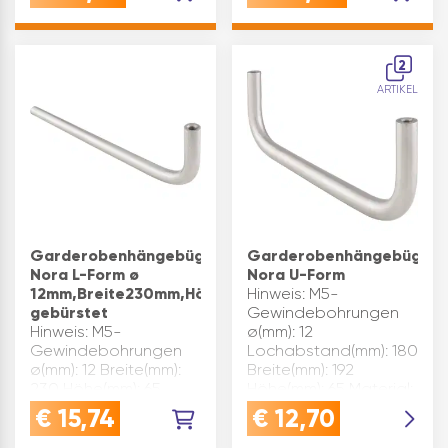
Lieferumfang: exkl. 2
verschraubt, der
M6 Schrauben
Garderobenbügel
Material: Edelstahl
aufgesteckt und
2
Marke: Simausrom
mittels Wurmschraube
ARTIKEL
Type: Cato
fixiert.Befestigung
Produktart:
oben…
Garderobe…
Garderobenhängebügel
Garderobenhängebügel
Nora L-Form ø
Nora U-Form
12mm,Breite230mm,Höhe65mm,Edelstahl
Hinweis: M5-
gebürstet
Gewindebohrungen
Hinweis: M5-
ø(mm): 12
Gewindebohrungen
Lochabstand(mm): 180
ø(mm): 12 Breite(mm):
Breite(mm): 192
230 Höhe(mm): 65
Höhe(mm): 65 Material:
Material: Edelstahl
Edelstahl Montageart:
€
15,74
€
12,70
Montageart: unter
unter Hutbrett
Hutbrett und gegen
Oberfläche: gebürstet