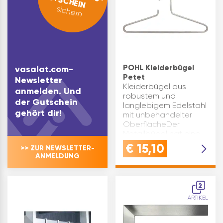
GUTSCHEIN
sichern
POHL Kleiderbügel
vasalat.com-
Petet
Newsletter
Kleiderbügel aus
anmelden. Und
robustem und
der Gutschein
langlebigem Edelstahl
gehört dir!
mit unbehandelter
OberflächeDer
Metallbügel hat eine
2in1 Funktion - ideal
€
15,10
>> ZUR NEWSLETTER-
als Hosenbügel und
ANMELDUNG
KleiderbügelFür die
perfekte Ordnung im
Kleiderschr…
2
ARTIKEL