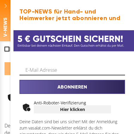
Bilder anhängen
TOP-NEWS für Hand- und
Heimwerker jetzt abonnieren und
Hierher ziehen
oder
-NEWS
Dateien auswählen
0
von 5
V
Ja, ich möchte mich zum vasalat Newsletter anmelden.
ABONNIEREN
Anti-Roboter-Verifizierung
Hier klicken
Anti-Roboter-Verifizierung
Hier klicken
Deine Daten sind bei uns sicher! Mit der Anmeldung
Deine Privatsphäre ist uns wichtig. Durch das Absenden
zum vasalat.com-Newsletter erklärst du dich
deiner Anfrage stimmst du zu, dass wir deine Daten