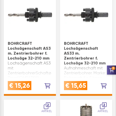
BOHRCRAFT
BOHRCRAFT
Lochsägenschaft AS3
Lochsägenschaft
m. Zentrierbohrer f.
AS33 m.
Lochsäge 32-210 mm
Zentrierbohrer f.
Lochsägenschaft AS3
Lochsäge 32-210 mm
mit
Aufnahmeschaft mit
0
ZentrierbohrerSchaftø
Zentrierbohrer. Marke:
11mmKOMPATIBEL:
Bohrcraft für Sägen
passend zu Bohrcraft
ø(mm): 32- 210 Type:
€
15,26
€
15,65
Lochsäge Type 1900
AS 33 Code 1910
ø 32-210 mm
Schaft ø(mm): 8,5
Inhaltsangabe (ST): 1
2
2
ARTIKEL
ARTIKEL