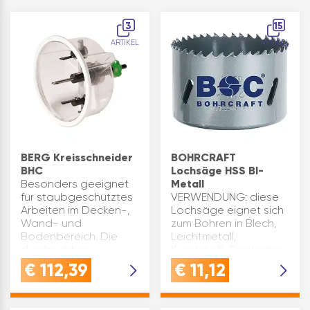
3
15
ARTIKEL
ARTIKEL
BERG Kreisschneider
BOHRCRAFT
BHC
Lochsäge HSS BI-
Besonders geeignet
Metall
für staubgeschütztes
VERWENDUNG: diese
Arbeiten im Decken-,
Lochsäge eignet sich
Wand- und
zum Bohren in Blech,
Bodenbereich. Die
Leichtmetall,
durchsichtige
Kunststoff, Gipskarton
Schutzhaube sammelt
und Holzverkleidungen
€
112,39
€
11,12
Partikel in den
- ideal für
Staubkörben. Der
verschiedenste
Lochdurchmesser
ProjekteQUALITÄT: die