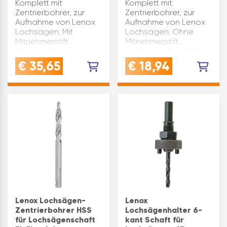
Komplett mit
Komplett mit
Zentrierbohrer, zur
Zentrierbohrer, zur
Aufnahme von Lenox
Aufnahme von Lenox
Lochsägen. Mit
Lochsägen. Ohne
Mitnehmerstift.
Mitnehmerstift.
Passend für
Aufnahme: 3-kant für
Lochsägen HSS Bi-
Sägen ø(mm): 14- 30
€
35,65
€
18,94
Metall und HM-
Schaft ø(mm): 6 Marke:
bestückte
Lenox Inhaltsangabe
Flachschnitt-
(ST): 1
Lochsägen.
Aufnahme: 6-kant für
Sägen ø(mm): 32-…
Lenox Lochsägen-
Lenox
Zentrierbohrer HSS
Lochsägenhalter 6-
für Lochsägenschaft
kant Schaft für