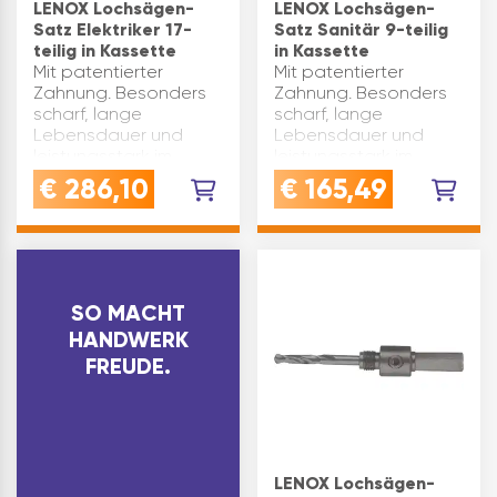
LENOX Lochsägen-
LENOX Lochsägen-
Satz Elektriker 17-
Satz Sanitär 9-teilig
teilig in Kassette
in Kassette
Mit patentierter
Mit patentierter
Zahnung. Besonders
Zahnung. Besonders
scharf, lange
scharf, lange
Lebensdauer und
Lebensdauer und
leistungsstark im
leistungsstark im
Schneiden diverser
Schneiden diverser
€
286,10
€
165,49
Werkstoffe.Maximale
Werkstoffe.Maximale
Schnitttiefe für alle
Schnitttiefe für alle
Größen = 38 mm.
Größen = 38 mm.
Inhalt: Lochsägen Gr.
Inhalt: Lochsägen Gr.
16 / 19 / 22 /…
19 / 22 / 29 /…
SO MACHT
HANDWERK
FREUDE.
LENOX Lochsägen-