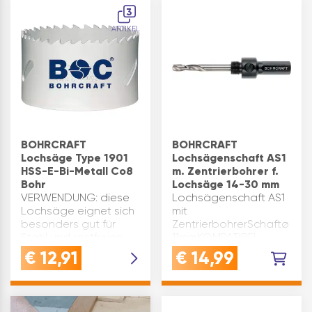
kann millimetergenau
Bohrkrone ist aus HSS
3
eing…
Bi-Meta…
ARTIKEL
BOHRCRAFT
BOHRCRAFT
Lochsäge Type 1901
Lochsägenschaft AS1
HSS-E-Bi-Metall Co8
m. Zentrierbohrer f.
Bohr
Lochsäge 14-30 mm
VERWENDUNG: diese
Lochsägenschaft AS1
Lochsäge eignet sich
mit
besonders gut für
ZentrierbohrerSchaftø
Stahl und rostfreien
11mmKOMPATIBEL:
Stahl (V2A und V4A) ab
passend zu Bohrcraft
€
12,91
€
14,99
1mmQUALITÄT: die
Lochsäge Type 1900
Bohrkrone ist aus
ø 14-30 mm
HSS-CO 8% mit
Zahnschneiden in M42