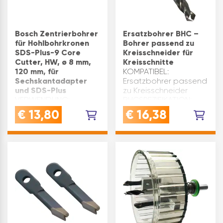
Bosch Zentrierbohrer
Ersatzbohrer BHC –
für Hohlbohrkronen
Bohrer passend zu
SDS-Plus-9 Core
Kreisschneider für
Cutter, HW, ø 8 mm,
Kreisschnitte
120 mm, für
KOMPATIBEL:
Sechskantadapter
Ersatzbohrer passend
und SDS-Plus
zu Kreisschneider
VERWENDUNG:
BHCSPEZIFIKATION:
Zentrierbohrer für
Type:
€
13,80
€
16,38
Hohlbohrkronen mit
72117LIEFERUMFANG: 1x
Aufnahmeschaft und
Ersatzbohrer BHC
SechskantadapterQUALITÄT:
Robustes Hartmetall
für perfekte
Ergebnisse - Qualität,
die Hand und
Heimwerker
schätzenVORTEIL:
Passe…