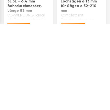
3L 5L – 6,4 mm
Lochsägen ø 13 mm
Bohrdurchmesser,
für Sägen ø 32-210
Länge 83 mm
mm
VERWENDUNG: Ideal
Komplett mit
als Zentrierbohrer für
Zentrierbohrer, zur
Lochsägen von Lenox
Aufnahme von Lenox
€
14,18
€
48,78
mit Aufnahmeschaft 3L
Lochsägen. Mit
und 5L, geeignet für
Mitnehmerstift.
präzises
Aufnahme: 6-kant
BohrenQUALITÄT:
Schaft ø: 13 Marke:
Gefertigt aus
Lenox für Sägen
hochwertigem HSS-
ø(mm): 32- 210
Stahl für lange
Inhaltsangabe (ST): 1
Lebensdauer und
optim…
Lenox
Lenox
Lochsägenschaft 5L
Lochsägenschaft
Snap-Back mit HSS
Snap-Back passend
Mehrzweck
zu Lochsägen ø 32-