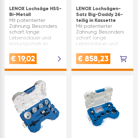
LENOX Lochsäge HSS-
LENOX Lochsägen-
Bi-Metall
Satz Big-Daddy 26-
Mit patentierter
teilig in Kassette
Zahnung. Besonders
Mit patentierter
scharf, lange
Zahnung. Besonders
Lebensdauer und
scharf, lange
leistungsstark im
Lebensdauer und
Schneiden diverser
leistungsstark im
Werkstoffe. Einfachste
Schneiden diverser
€
19,02
€
858,23
Bohrkernentfernung
Werkstoffe.Maximale
mittels stufenförmiger
Schnitttiefe für alle
Aussparungen (SPEED
Größen = 38 mm.
SLOT®) mi…
Inhalt: Lochsägen Gr.
19 / 22 / 25 /…