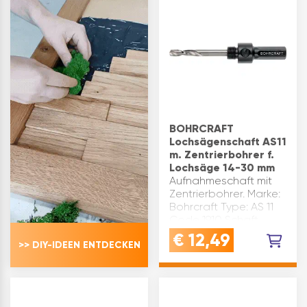
BI-Metall gefertigt -
für …
BOHRCRAFT
Lochsägenschaft AS11
m. Zentrierbohrer f.
Lochsäge 14-30 mm
Aufnahmeschaft mit
Zentrierbohrer. Marke:
Bohrcraft Type: AS 11
Code 1910 Schaft
ø(mm): 8,5 für Sägen
€
12,49
>> DIY-IDEEN ENTDECKEN
ø(mm): 14- 30
Inhaltsangabe (ST): 1