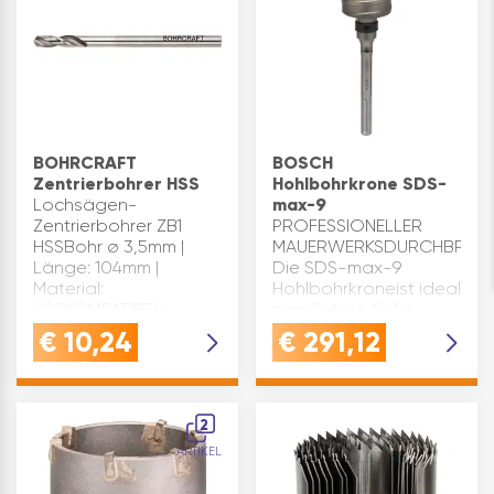
BOHRCRAFT
BOSCH
Zentrierbohrer HSS
Hohlbohrkrone SDS-
Lochsägen-
max-9
Zentrierbohrer ZB1
PROFESSIONELLER
HSSBohr ø 3,5mm |
MAUERWERKSDURCHBRUCH
Länge: 104mm |
Die SDS-max-9
Material:
Hohlbohrkroneist ideal
HSSKOMPATIBEL:
zum Setzen tiefer
passend zu Bohrcraft
Löcher in Beton und
€
10,24
€
291,12
Lochsägenschaft AS1
Mauerwerk für
+ AS11
SchalterdosenHARTMETAL
Robuste
Schneidzähne aus
2
Hartmetall s…
ARTIKEL