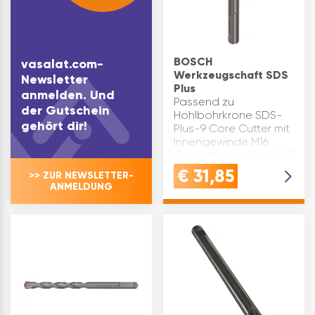
schätze…
BOSCH
vasalat.com-
Werkzeugschaft SDS
Newsletter
Plus
anmelden. Und
Passend zu
der Gutschein
Hohlbohrkrone SDS-
gehört dir!
Plus-9 Core Cutter mit
Innengewinde M16.
Gesamtlänge(mm): 105
Aufnahme: SDS-Plus
€
31,85
>> ZUR NEWSLETTER-
Marke: Bosch
ANMELDUNG
Inhaltsangabe (ST): 1