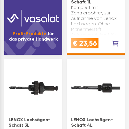
Schaft 1L
Komplett mit
Zentrierbohrer, zur
Aufnahme von Lenox
Lochsägen. Ohne
Mitnehmerstift.
Profi-Produkte
für
Aufnahme: 6-kant für
das private Handwerk
Sägen ø(mm): 14- 30
€
23,56
Schaft ø(mm): 13 Marke:
Lenox Inhaltsangabe
(ST): 1
LENOX Lochsägen-
LENOX Lochsägen-
Schaft 3L
Schaft 4L