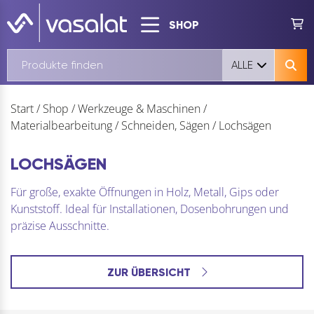
SHOP
ALLE
Start
/
Shop
/
Werkzeuge & Maschinen
/
Materialbearbeitung
/
Schneiden, Sägen
/
Lochsägen
LOCHSÄGEN
Für große, exakte Öffnungen in Holz, Metall, Gips oder
Kunststoff. Ideal für Installationen, Dosenbohrungen und
präzise Ausschnitte.
ZUR ÜBERSICHT