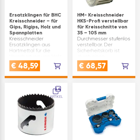
Ersatzklingen für BHC
HM- Kreisschneider
Kreisschneider – für
HKS-Profi verstellbar
Gips, Rigips, Holz und
für Kreisschnitte von
Spannplatten
35 – 105 mm
Kreisschneider
Durchmesser stufenlos
Ersatzklingen aus
verstellbar. Der
Hartmettal für die
Sicherheitskorb ist
Verarbeitung von Holz,
durch einen
Gipskarton und
Bajonettverschluss
€
48,59
€
68,57
SpannplattenDie
leicht abnehmbar und
hochwertig
wird von einer starken
verarbeiteten
Rückholfeder als
Ersatzklingen aus
Schutz über das
44
Hartmetall bieten eine
Hartmetallmesser
ARTIKEL
hohe Standzeit für
befördert, so…
den BH…