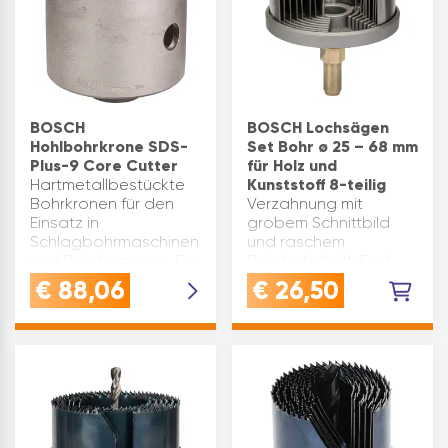
BOSCH
BOSCH Lochsägen
Hohlbohrkrone SDS-
Set Bohr ø 25 – 68 mm
Plus-9 Core Cutter
für Holz und
Hartmetallbestückte
Kunststoff 8-teilig
Bohrkronen für den
Verzahnung mit
Einsatz in
grobem Schnittbild
Schlagbohrmaschinen
und raschem
und Bohrhämmern. Für
Bohrfortschritt. Fest
Beton und Mauerwerk.
verbundener
€
88,06
€
26,50
ø(mm): 68
Aufnahmeschaft mit
Schnitttiefe(mm): 50
Grundkörper,
Marke: Bosch
besonders robust und
Aufnahme:
optimaler Rundlauf.
Innengewinde M16
Bestens geeignet für
Inhaltsangabe …
Holz und Kunststoff. In…