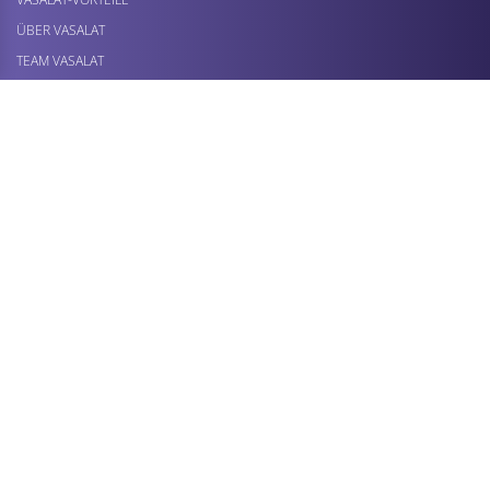
ÜBER VASALAT
TEAM VASALAT
MARKTPLÄTZE
UNSER SERVICE
FAQS
DEINE PRODUKTANFRAGE
RETOURE / REKLAMATION
MEHR PRODUKTE ENTDECKEN