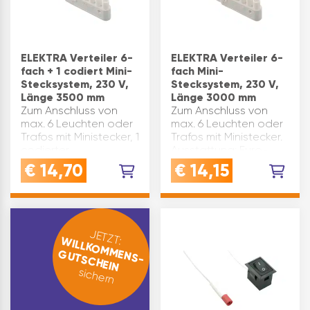
ELEKTRA Verteiler 6-
ELEKTRA Verteiler 6-
fach + 1 codiert Mini-
fach Mini-
Stecksystem, 230 V,
Stecksystem, 230 V,
Länge 3500 mm
Länge 3000 mm
Zum Anschluss von
Zum Anschluss von
max. 6 Leuchten oder
max. 6 Leuchten oder
Trafos mit Ministecker, 1
Trafos mit Ministecker.
codierter
Ausstattung: Euro-
Steckanschluss (rot)
Flachstecker, 6 Stk.
€
14,70
€
14,15
für Schalter mit
Mini-Buchsen
codiertem Mini-
Länge(mm): 3000
Stecker. Spannung:
Spannung: 230 V
230 V
Material: Kunststoff
Anschlusskabellänge(mm):
Leistung(W): max. 550
JETZT:
WILLKOMMENS-
3500 Material: Kuns…
Produkt…
GUTSCHEIN
sichern