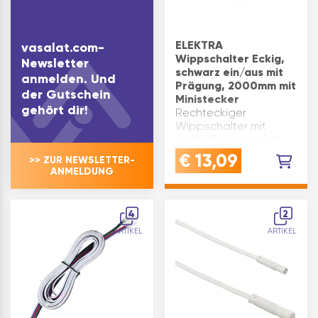
ELEKTRA
vasalat.com-
Wippschalter Eckig,
Newsletter
schwarz ein/aus mit
anmelden. Und
Prägung, 2000mm mit
der Gutschein
Ministecker
gehört dir!
Rechteckiger
Wippschalter mit
weißer Prägung 0/1
Hinweis: Zum Anschluss
€
13,09
>> ZUR NEWSLETTER-
an Verteiler mit
ANMELDUNG
codierter Minibuchse.
Ausstattung: Leitung
mit codiertem
4
2
Ministecker Breite(mm):
ARTIKEL
ARTIKEL
21 Länge(mm): 27
Höhe(mm): …