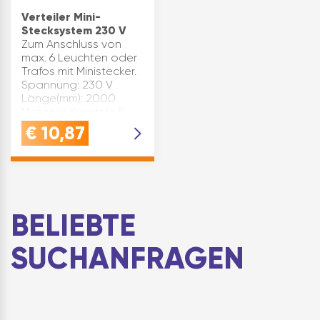
Verteiler Mini-
Stecksystem 230 V
Zum Anschluss von
max. 6 Leuchten oder
Trafos mit Ministecker.
Spannung: 230 V
Länge(mm): 2000
Material: Kunststoff
Ausstattung:
€
10,87
Anschlussleitung mit
Mini-Buchse, 6 Stk.
Mini-Buchsen
Leistung(W): m…
BELIEBTE
SUCHANFRAGEN