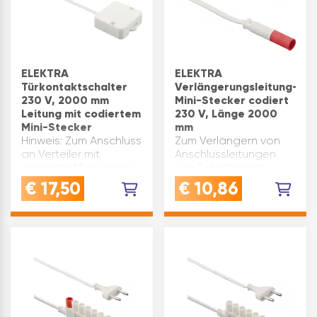
ELEKTRA
ELEKTRA
Türkontaktschalter
Verlängerungsleitung-
230 V, 2000 mm
Mini-Stecker codiert
Leitung mit codiertem
230 V, Länge 2000
Mini-Stecker
mm
Hinweis: Zum Anschluss
Zum Verlängern von
an Verteiler mit
Anschlussleitungen
codierter Minibuchse.
von Schaltern mit
Ausführung:
codiertem Mini-
€
17,50
€
10,86
Türkontaktschalter 1-
Stecker. Spannung:
polig Material:
230 V Länge(mm):
Kunststoff Spannung:
2000 Material:
230 V
Kunststoff
Anschlusskabellänge(mm):
Ausstattung: Mini-
2000 Breite(mm): 50
Stecker codiert, Mini-
Länge(mm): 52 …
Buchse codiert
Leistung(…