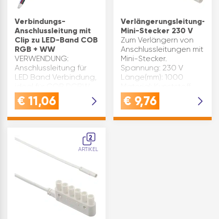
Verbindungs-
Verlängerungsleitung-
Anschlussleitung mit
Mini-Stecker 230 V
Clip zu LED-Band COB
Zum Verlängern von
RGB + WW
Anschlussleitungen mit
VERWENDUNG:
Mini-Stecker.
Anschlussleitung für
Spannung: 230 V
LED Band Verbindung,
Länge(mm): 1000
ideal für COB RGBW
Material: Kunststoff
LED Band Anschluss
Ausstattung:
€
11,06
€
9,76
an Netzgerät mit Clip
Ministecker,
Funktion und
Minibuchse
Kunststoff
Leistung(W): max. 550
MaterialQUALITÄT:
Produktart: Zubehör
2
Hergestellt aus
Marke: El…
ARTIKEL
robustem Kunststoff -
mit…