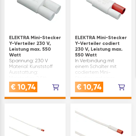
ELEKTRA Mini-Stecker
ELEKTRA Mini-Stecker
Y-Verteiler 230 V,
Y-Verteiler codiert
Leistung max. 550
230 V, Leistung max.
Watt
550 Watt
Spannung: 230 V
In Verbindung mit
Material: Kunststoff
einem Schalter mit
Ausstattung:
codiertem Mini-
Ministecker, 2 Stk.
Stecker und einer
Minibuchse
Anschlussleitung Mini-
€
10,74
€
10,74
Leistung(W): max. 550
Stecksystem kann eine
Produktart: Zubehör
Leuchte, ein Trafo
Marke: Elektra Farbe:
oder ein Netzgerät mit
Weiß Inhaltsangabe
Mini-Stecker
(ST): 1
geschaltet werden.
Spannung:…