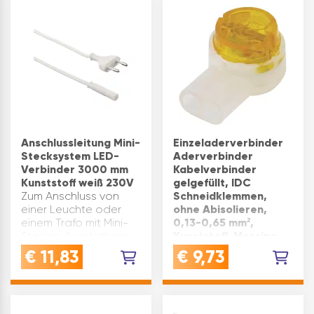
Anschlussleitung Mini-
Einzeladerverbinder
Stecksystem LED-
Aderverbinder
Verbinder 3000 mm
Kabelverbinder
Kunststoff weiß 230V
gelgefüllt, IDC
Zum Anschluss von
Schneidklemmen,
einer Leuchte oder
ohne Abisolieren,
einem Trafo mit Mini-
0,13-0,65 mm²,
Stecker. Ausstattung:
Kunststoff, Messing
Euro-Flachstecker,
verzinnt, 15 x 9 x 8,5
€
11,83
€
9,73
Mini-Buchse
mm
Länge(mm): 3000
VERWENDUNG:
Leistung(W): max. 550
Einzeladerverbinder
Material: Kunststoff
0,130,65 mm² gelb zur