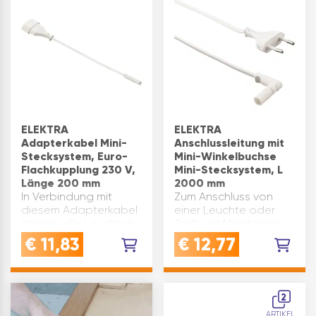
Spannung: 230 V
Verbindung
Produktart:…
feindrähtiger und
massiver
KupferleitungenQUALITÄT:
Kunststoffgehäuse
und verzinntes
Messing  Qualität, die
Hand und Heimwerker
sc…
ELEKTRA
ELEKTRA
Adapterkabel Mini-
Anschlussleitung mit
Stecksystem, Euro-
Mini-Winkelbuchse
Flachkupplung 230 V,
Mini-Stecksystem, L
Länge 200 mm
2000 mm
In Verbindung mit
Zum Anschluss von
diesem Adapterkabel
einer Leuchte oder
können alle Leuchten,
Trafo mit Ministecker.
Trafos und Netzgeräte
Spannung: 230 V
€
11,83
€
12,77
mit Euro-Flachstecker
Länge(mm): 2000
an Mini-Buchsen vom
Material: Kunststoff
Mini-Stecksystem
Ausstattung: Euro-
angeschlossen
Flachstecker, Mini-
2
werden. Spannung:
Winkelbuchse
ARTIKEL