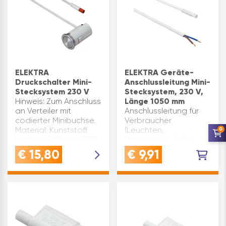
ELEKTRA
ELEKTRA Geräte-
Druckschalter Mini-
Anschlussleitung Mini-
Stecksystem 230 V
Stecksystem, 230 V,
Hinweis: Zum Anschluss
Länge 1050 mm
an Verteiler mit
Anschlussleitung für
codierter Minibuchse.
Verbraucher
Material: Kunststoff
(Leuchten,
0
Leistung(W): max. 550
Netzgeräte, …) der
Spannung: 230 V
Schutzklasse
€
15,80
€
9,91
Anschlusskabellänge(mm):
IIVerbraucher mit
1000 Einbau ø(mm): 27
dieser Anschlußleitung
Ausstattung:
können im Mini-
Anschlussleitung…
Stecksystem
verwendet werden.
Spannung: 230 V
Ausstattung: …