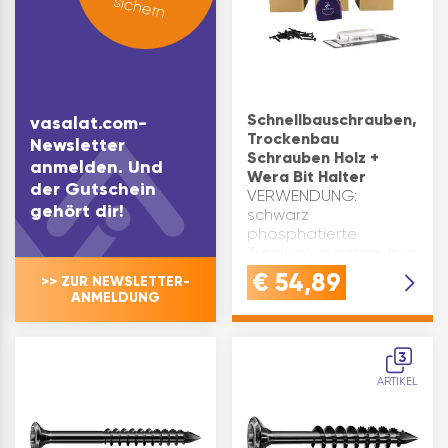
sichern
Schnellbauschrauben,
vasalat.com-
Trockenbau
Newsletter
Schrauben Holz +
anmelden. Und
Wera Bit Halter
der Gutschein
VERWENDUNG:
gehört dir!
schwarz
phosphatierte
Trockenbauschrauben
mit hohem
€
54,89
>> ZUR NEWSLETTER-
Korrosionsschutz und
ANMELDUNG
Wera Bithalter mit
Schraubvorsatz -
Gipskarton Schrauben
3
zur präzisen Montage
ARTIKEL
von Gipskartonplatten
auf Metall-U…