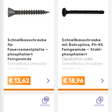
ArbeitenVERWENDUNG:
Blechverarbeitungen
Trockenbauschrauben
auf
mit starker Haltekraft…
Holzunterkonstruk…
Schnellbauschraube
Schnellbauschraube
für
mit Bohrspitze, Ph-KS
Faserzementplatte –
Feingewinde – Stahl-
phosphatiert
phosphatiert
Feingewinde
Gipskarton oder
Schnellbauschraube
Schnellbauschrauben
speziell zur
werden im
Befestigung von
Trockeninnenausbau
Faserzementplatten
verwendet. Antrieb: PH
€
13,62
€
18,96
(wie z.B. Fermacell) auf
2 d1(mm): 3,5 d2(mm): 8
Unterkonstruktionen
L(mm): 25 Material:
aus Holz und Metall.
Stahl Oberfläche:
Produktvorteile:
phosphatiert
10
3
speziell für
Größe(mm): 3.5×25
ARTIKEL
ARTIKEL
Faserzementplatten
Bezeichnung…
für Holz- und K…