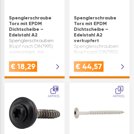
Spenglerschraube
Spenglerschraube
Torx mit EPDM
Torx mit EPDM
Dichtscheibe –
Dichtscheibe –
Edelstahl A2
Edelstahl A2
Spenglerschrauben
verkupfert
(Kopf nach DIN7995)
Spenglerschrauben
vormontiert, mit
(Kopf nach DIN7995)
witterungsbeständiger
vormontiert, mit
aufvulkanisierter
witterungsbeständiger
€
18,29
€
44,57
Dichtscheibe.Für die
aufvulkanisierter
Befestigung von
Dichtscheibe.Für die
Blechen oder
Befestigung von
Kunststoffmaterialien
Blechen oder
28
3
auf
Kunststoffmaterialien
ARTIKEL
ARTIKEL
Holzunterkonstruktionen
auf
od…
Holzunterkonstruktionen
od…