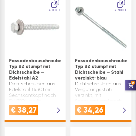
8
6
EPDM-Dichtungen.Für
ARTIKEL
ARTIKEL
die Verschraubun…
Fassadenbauschraube
Fassadenbauschraube
Typ BZ stumpf mit
Typ BZ stumpf mit
Dichtscheibe –
Dichtscheibe – Stahl
Edelstahl A2
verzinkt-blau
0
Dichtschrauben aus
Dichtschrauben aus
Edelstahl 1.4301 mit
Vergütungsstahl
Sechskantkopf nach
verzinkt, mit
DIN7976, mit fix
Sechskantkopf nach
aufmontierter
DIN7976, mit fix
€
38,27
€
34,26
Dichtscheibe ø 16 mm
aufmontierter
aus Edelstahl und
Dichtscheibe ø 16 mm
aufvulkanisierter
aus Stahl verzinkt und
EPDM-Dichtung.Für die
aufvulkanisierten
Verschraubung auf
EPDM-Dichtungen.Für