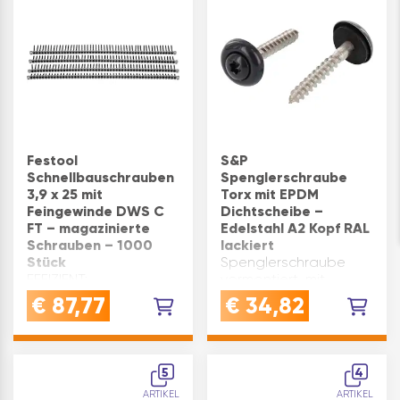
Metallunte…
die Verschraubun…
Festool
S&P
Schnellbauschrauben
Spenglerschraube
3,9 x 25 mit
Torx mit EPDM
Feingewinde DWS C
Dichtscheibe –
FT – magazinierte
Edelstahl A2 Kopf RAL
Schrauben – 1000
lackiert
Stück
Spenglerschraube
EFFIZIENT:
vormontiert, mit
magazinierte
witterungsbeständiger
€
87,77
€
34,82
Schnellbauschrauben
aufvulkanisierter
mit Feingewinde
Dichtscheibe. für den
speziell für Blech-
Einsatz im
Unterkonstruktionen -
Außenbereich und in
5
4
ideal für schnelles und
Feuchträumen zur
ARTIKEL
ARTIKEL
einfaches
Montage von