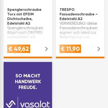
Spenglerschraube
TRESPO
Torx mit EPDM
Fassadenschraube –
Dichtscheibe,
Edelstahl A2
Edelstahl A2
VERWENDUNG: diese
Spenglerschrauben
Fassadenschrauben
(Kopf nach DIN7995)
eignen sich ideal zur
vormontiert, mit
Befestigung von
witterungsbeständiger
Fassadenplatten auf
aufvulkanisierter
Holzunterkonstruktionen
€
49,62
€
11,90
Dichtscheibe.Für die
- wie z.B.
Befestigung von
Kompaktplatten,
Blechen oder
Vollkernplatten, HPL-
Kunststoffmaterialien
Platten, Aluminium-
auf
Platten, Tra…
Holzunterkonstruktionen
SO MACHT
od…
HANDWERK
FREUDE.