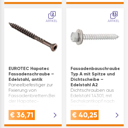
Wellplatten auf Holz-
handelt es sich um
Unterkonstruktionen.Bohrspitze
einen
und Räumflügeln |
Paneelbefestiger,
2
13
einsatzgehärtet und
speziell für Hartholz.
ARTIKEL
ARTIKEL
duplexbeschichtetIn…
Die Schraube verfüg…
EUROTEC Hapatec
Fassadenbauschraube
Fassadenschraube –
Typ A mit Spitze und
Edelstahl, antik
Dichtscheibe –
Paneelbefestiger zur
Edelstahl A2
Fixierung von
Dichtschrauben aus
Fassadenbrettern.Bei
Edelstahl 1.4301, mit
der Hapatec-
Sechskantkopf nach
Schraube aus
DIN7976, mit fix
gehärtetem Edelstahl
aufmontierter
€
36,71
€
40,25
handelt es sich um
Dichtscheibe ø 16 mm
einen
aus Edelstahl und