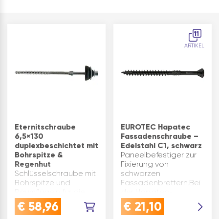
11
ARTIKEL
Eternitschraube
EUROTEC Hapatec
6,5×130
Fassadenschraube –
duplexbeschichtet mit
Edelstahl C1, schwarz
Bohrspitze &
Paneelbefestiger zur
Regenhut
Fixierung von
Schlüsselschraube mit
schwarzen
Bohrspitze und
Fassadenbrettern.Bei
Räumflügeln für die
der Hapatec-
Befestigung von
Schraube aus
€
58,96
€
21,10
Eternit- oder
gehärtetem Edelstahl