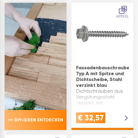
Paneelbefestiger,
aufvulkanisierter
speziell für Hartholz.
EPDM-Dichtung.Für die
15
Die Schraube verfügt
Verschraubung auf
ARTIKEL
über ein…
Metallunt…
Fassadenbauschraube
Typ A mit Spitze und
Dichtscheibe, Stahl
verzinkt blau
Dichtschrauben aus
Vergütungsstahl
verzinkt, mit
Sechskantkopf nach
DIN7976, mit fix
€
32,57
>> DIY-IDEEN ENTDECKEN
aufmontierter
Dichtscheibe ø 16 mm
aus Stahl verzinkt und
aufvulkanisierten