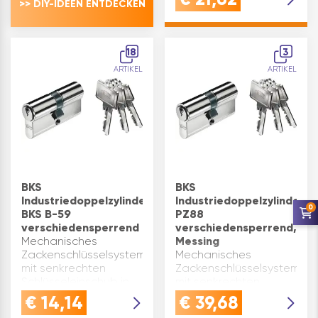
>> DIY-IDEEN ENTDECKEN
Anzahl
Stiftzuhaltungen: 5
gefederte
Stiftzuhaltungen je
18
3
Seite System ohne
ARTIKEL
ARTIKEL
Sicherungskarte:
Ersatzschlüssel w…
BKS
BKS
Industriedoppelzylinder
Industriedoppelzylinder
0
BKS B-59
PZ88
verschiedensperrend
verschiedensperrend,
Mechanisches
Messing
Zackenschlüsselsystem
Mechanisches
mit senkrechten
Zackenschlüsselsystem
Schlüsseleinschub in
mit senkrechten
Kompaktbauweise
Schlüsseleinschub in
€
14,14
€
39,68
Anzahl
Kompaktbauweise