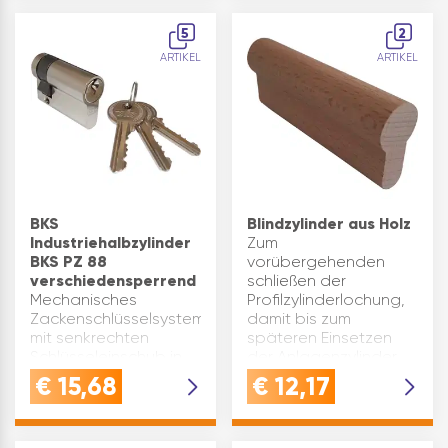
enthaltenmit gleichem
im Lieferumfang
Schlüssel sperrbar wie
enthaltenmit gleichem
5
2
alle PZ88 Modellen
Schlüssel sperrbar wie
ARTIKEL
ARTIKEL
Sperre 7361…
alle PZ88 Modellen
Sperre…
BKS
Blindzylinder aus Holz
Industriehalbzylinder
Zum
BKS PZ 88
vorübergehenden
verschiedensperrend
schließen der
Mechanisches
Profilzylinderlochung,
Zackenschlüsselsystem
damit bis zum
mit senkrechten
späteren Einsetzen
Schlüsseleinschub in
der Anlagenzylinder
Kompaktbauweise
das PZ-Loch
€
15,68
€
12,17
Anzahl
verschlossen ist.Größe:
Stiftzuhaltungen: 5
80x17x33mmBuche roh
gefederte