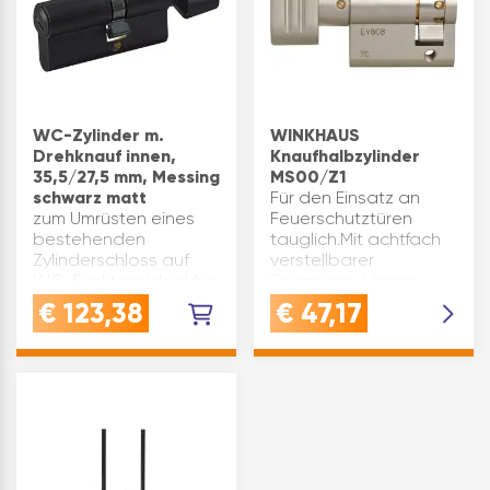
WC-Zylinder m.
WINKHAUS
Drehknauf innen,
Knaufhalbzylinder
35,5/27,5 mm, Messing
MS00/Z1
schwarz matt
Für den Einsatz an
zum Umrüsten eines
Feuerschutztüren
bestehenden
tauglich.Mit achtfach
Zylinderschloss auf
verstellbarer
WC-Funktion ideal für
Sperrnase. Länge
Glastürschlösser
A(mm): 30 Material:
€
123,38
€
47,17
geeignet mit
Messing vernickelt
Sichtschlitz außen,
matt Länge C(mm):
Drehknauf innen auf
39,5 Type: MS00/Z1
kurzer Seite (27 / 27,5
Marke: Winkhaus
mm) weitere
Länge B(mm): 9,5…
Zylinderlängen auf…