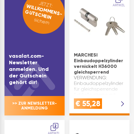
Besetztanzeige in gr…
JETZT:
WILLKOMMENS-
ARTIKEL
GUTSCHEIN
sichern
MARCHESI
vasalat.com-
Einbaudoppelzylinder
Newsletter
vernickelt H36000
anmelden. Und
gleichsperrend
der Gutschein
VERWENDUNG:
gehört dir!
Einbaudoppelzylinder
für gleichsperrende
Schließsysteme mit
mechanischem
€
55,28
>> ZUR NEWSLETTER-
Zackenschlüsselsystem
ANMELDUNG
und senkrechtem
Schlüsseleinschub in
KompaktbauweiseQUALITÄ
2
Dieser
ARTIKEL