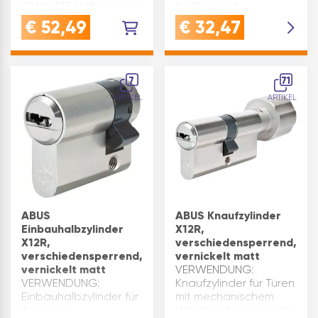
QUALITÄT Halbzylinder
für Türen mit
mit Dreikantantrieb
mechanischem
€
52,49
€
32,47
aus robustem und
Wendeschlüsselsystem,
langlebigem
waagrechter
vernickeltem
SchlüsseleinschubQUALITÄT
MessingVERWENDUNG:
Gefertigt aus matt
7
71
dieses Zylinderschloss
vernickeltem Messing,
ARTIKEL
ARTIKEL
eignet sich ideal für
mit 6 gefederten
Absperrpfosten, Poller,
massiven Stiftzuha…
Feuerwehr und
weiteren Ab…
ABUS
ABUS Knaufzylinder
Einbauhalbzylinder
X12R,
X12R,
verschiedensperrend,
verschiedensperrend,
vernickelt matt
vernickelt matt
VERWENDUNG:
VERWENDUNG:
Knaufzylinder für Türen
Einbauhalbzylinder für
mit mechanischem
Türen mit
Wendeschlüsselsystem