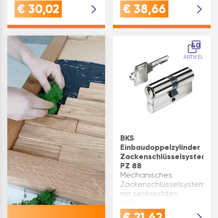
mechanischem
und vormontiertem
€
30,02
€
38,66
Wendeschlüsselsystem
DrehknaufQUALITÄT:
und waagrechtem
Gefertigt aus matt
SchlüsseleinschubQUALITÄT:
vernickeltem Messing,
Aus hochwertigem,
ausgestattet mit 6
40
matt vernickeltem
gefederten massiven
ARTIKEL
Messing gefertigt, mit
Stiftz…
6 gefederten mas…
BKS
Einbaudoppelzylinder
Zackenschlüsselsystem
PZ 88
Mechanisches
Zackenschlüsselsystem
mit senkrechten
Schlüsseleinschub in
Kompaktbauweise
€
21,62