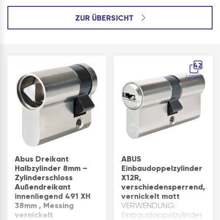
ZUR ÜBERSICHT
42
ARTIKEL
Abus Dreikant
ABUS
Halbzylinder 8mm –
Einbaudoppelzylinder
Zylinderschloss
X12R,
Außendreikant
verschiedensperrend,
innenliegend 491 XH
vernickelt matt
38mm , Messing
VERWENDUNG:
vernickelt
Einbaudoppelzylinder