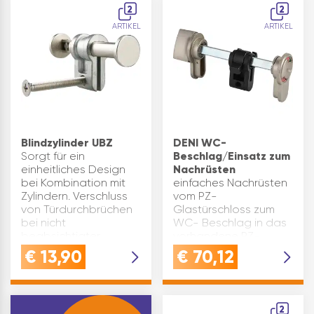
Stiftzuhaltungen
2
2
System ohne
ARTIKEL
ARTIKEL
Sicherungskarte:
Ersatzschlüssel
werden ohn…
Blindzylinder UBZ
DENI WC-
Sorgt für ein
Beschlag/Einsatz zum
einheitliches Design
Nachrüsten
bei Kombination mit
einfaches Nachrüsten
Zylindern. Verschluss
vom PZ-
von Türdurchbrüchen
Glastürschloss zum
bei nicht
WC- Beschlag in das
beabsichtigter
vorhandene PZ-
Schließfunktion.Die
Schloss montierbar
€
13,90
€
70,12
Länge ist durch einen
Schließung durch 90°
Schiebemechanismus
Knauf- Drehung
variabel kürzb…
Notöffnung von außen
farbige Frei- bzw.
2