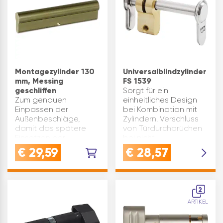
…
Doppelzylinder eignet
sich ideal für eine
schnelle und si…
Montagezylinder 130
Universalblindzylinder
mm, Messing
FS 1539
geschliffen
Sorgt für ein
Zum genauen
einheitliches Design
Einpassen der
bei Kombination mit
Außenbeschläge,
Zylindern. Verschluss
damit das spätere
von Türdurchbrüchen
Einsetzen der
bei nicht
Profilzylinder ohne
beabsichtigter
€
29,59
€
28,57
Nacharbeit
Schließfunktion.Die
durchgeführt werden
Länge ist individuell
kann. Länge(mm): 130
einstellbar. Der
Material: Messing
angegebene Verst…
2
geschliffen
ARTIKEL
Inhaltsangabe (ST): 1…