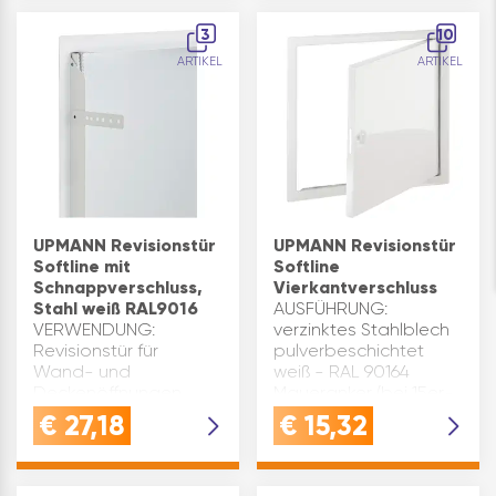
gegen Korrosion.
robust und schützt
OHNE Einlage, zur
gegen Korrosion. Die
3
10
bauseitigen Montage
Einlagen 12,5 + 15 mm
ARTIKEL
ARTIKEL
von 12,5mm Platten…
(übereinander im
Türblatt vers…
UPMANN Revisionstür
UPMANN Revisionstür
Softline mit
Softline
Schnappverschluss,
Vierkantverschluss
Stahl weiß RAL9016
AUSFÜHRUNG:
VERWENDUNG:
verzinktes Stahlblech
Revisionstür für
pulverbeschichtet
Wand- und
weiß - RAL 90164
Deckenöffnungen 
Maueranker (bei 15er-
ideal für
Türen 2 Anker) sorgen
€
27,18
€
15,32
Installationsschächte,
für eine sichere
Sanitär- und
Montage in Wand
Elektrobereiche,
oder DeckeRahmen