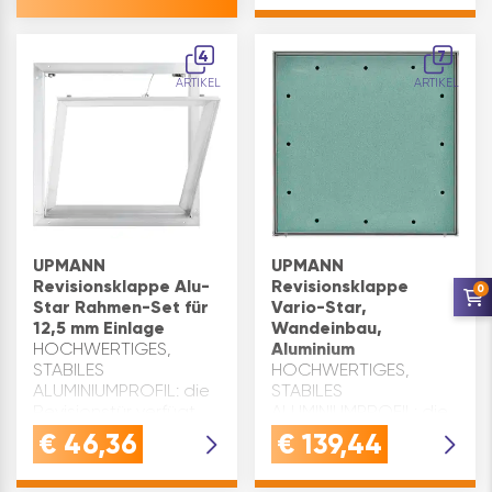
Produktart:
Fußabtreter
Inhaltsangabe (ST): 1
4
7
ARTIKEL
ARTIKEL
UPMANN
UPMANN
Revisionsklappe Alu-
Revisionsklappe
0
Star Rahmen-Set für
Vario-Star,
12,5 mm Einlage
Wandeinbau,
HOCHWERTIGES,
Aluminium
STABILES
HOCHWERTIGES,
ALUMINIUMPROFIL: die
STABILES
Revisionstür verfügt
ALUMINIUMPROFIL: die
über hochwertigen
Revisionstür verfügt
€
46,36
€
139,44
Aluminiumrahmen, sehr
über hochwertigen
robust und schützt
Aluminiumrahmen, sehr