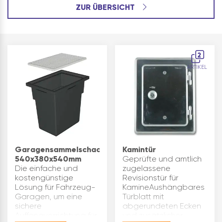
ZUR ÜBERSICHT
2
ARTIKEL
Garagensammelschacht
Kamintür
540x380x540mm
Geprüfte und amtlich
Die einfache und
zugelassene
kostengünstige
Revisionstür für
Lösung für Fahrzeug-
KamineAushängbares
Garagen, um eine
Türblatt mit
sichere
abgerundeten Ecken
Auffangvorrichtung für
und zusätzlicher