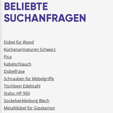
BELIEBTE
täglichen
EinsatzPERFEKTE
SUCHANFRAGEN
ABMESSUNG: mit ein…
Dübel für Wand
Küchenarmaturen Schwarz
Pica
Kabelschlauch
Dübelfräse
Schrauben für Möbelgriffe
Tischbein Edelstahl
Staloc HP 950
Sockelverkleidung Blech
Metalldübel für Gipskarton