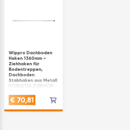
Anlehnung an ISO
10140-2.
Ergebnisbewertung
nac…
Wippro Dachboden
Haken 1360mm –
Ziehhaken für
Bodentreppen,
Dachboden
Stabhaken aus Metall
ROBUSTES ZUBEHÖR:
der Bedienstab für
Bodentreppen von
€
70,81
Wippro ermöglicht
eine komfortable
Bedienung der
Dachbodentreppe -
langlebig und
praktisch für den