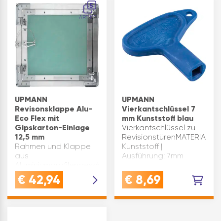
WäscheschachtQUALITÄT:
mit gesoftetem Profil
5
Gefertigt aus
für sauberen …
ARTIKEL
robustem Stahl mit
weißer
Pulverbeschich…
UPMANN
UPMANN
Revisonsklappe Alu-
Vierkantschlüssel 7
Eco Flex mit
mm Kunststoff blau
Gipskarton-Einlage
Vierkantschlüssel zu
12,5 mm
RevisionstürenMATERIAL:
Rahmen und Klappe
Kunststoff |
aus
Ausführung: 7mm
Aluminiumprofilengeschraubte
Gipskartoneinlage(12,5
€
42,94
€
8,69
mm) H2 nach DIN EN
520, GKBI nach DIN
18181geprüft auf
Luftschalldämmung in