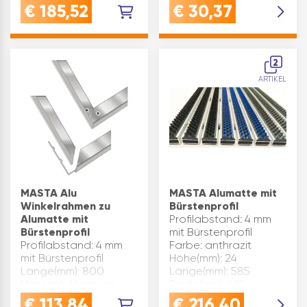
Tropfwasser und
DichtungAußenmaß:
€
185,52
€
30,37
Fahrzeugflüssigkeiten
222 x 286 mm | Innere
herzustellen.Falls im
Lichte: 140 x 200
Abstellraum ein
mmVersperrbar mit
Wasseranschluss
Vie…
2
vorha…
ARTIKEL
MASTA Alu
MASTA Alumatte mit
Winkelrahmen zu
Bürstenprofil
Alumatte mit
Profilabstand: 4 mm
Bürstenprofil
mit Bürstenprofil
Profilabstand: 4 mm
Farbe: anthrazit
mit Bürstenprofil
Höhe(mm): 24
Länge(mm): 800
Länge(mm): 585
Material: Aluminium
Breite(mm): 410
Breite(mm): 500
Ausführung: Fußmatte
€
113,84
€
216,40