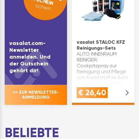
GUTSCHEIN
sichern
vasalat STALOC KFZ
vasalat.com-
Reinigungs-Sets
Newsletter
AUTO INNENRAUM
anmelden. Und
REINIGER:
der Gutschein
Cockpitspray zur
gehört dir!
Reinigung und Pflege
von Kunststoff im Auto
Innenraum - schützt
vor vorzeitiger
€
26,40
>> ZUR NEWSLETTER-
Alterung &sorgt für
ANMELDUNG
einen frischen
DuftREINIGUNGSMITTEL
FÜR
HOCHDRUCKREINIG…
BELIEBTE