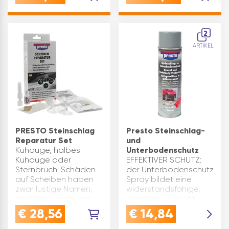
ideal für Diesel
Scheibenbremsen,
Dieselfahrzeuge mit
Bremsnocken und -
SCR-
bolzen,
2
KatalysatorenEINFÜLLSTUTZEN
Schraubverbind…
ARTIKEL
ADBLUE: Adblue mit
Ausgießer, p…
PRESTO Steinschlag
Presto Steinschlag-
Reparatur Set
und
Kuhauge, halbes
Unterbodenschutz
Kuhauge oder
EFFEKTIVER SCHUTZ:
Sternbruch. Schäden
der Unterbodenschutz
auf Scheiben haben
Spray bildet eine
zwar lustige Namen,
widerstandsfähige,
sind aber ganz und
elastische Schicht,
gar nicht lustig: Der
schützt die Unterseite
€
28,56
€
14,84
TÜV mag sie gar nicht
des Autos und
und ein kompletter
sichtbare Teile vor