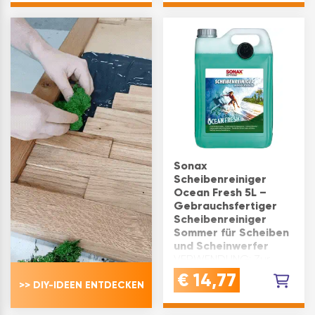
Scheibentausch ohne
Steinschlag und
Teil-od…
KorrosionVIELSEITIG:
ideal …
Sonax
Scheibenreiniger
Ocean Fresh 5L –
Gebrauchsfertiger
Scheibenreiniger
Sommer für Scheiben
und Scheinwerfer
VERWENDUNG: Zur
Reinigung der
€
14,77
>> DIY-IDEEN ENTDECKEN
Scheiben- und
Scheinwerferwaschanlage
in Fahrzeugen Ideal für