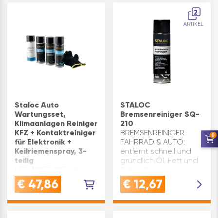
klare Sicht im
2
SommerQUALITÄT:
ARTIKEL
Markenqualität von
SONAX, schonend für
Lack, Gummi und
Kunststoff Keine Sp…
Staloc Auto
STALOC
Wartungsset,
Bremsenreiniger SQ-
Klimaanlagen Reiniger
210
KFZ + Kontaktreiniger
BREMSENREINIGER
0
für Elektronik +
FAHRRAD & AUTO:
Keilriemenspray, 3-
entfernt schnell und
teilig
gründlich Öl, Fett und
KFZ WARTUNG: diese
Schmutz von
hochwertigen Staloc
Scheibenbremsen,
€
47,86
€
12,67
Produkte eignen sich
Bremsklötzen und
ideal zur Pflege von
Kupplungsbelägen -
Klimaanlagen in Autos,
ideal für die Wartung
elektrischen
und