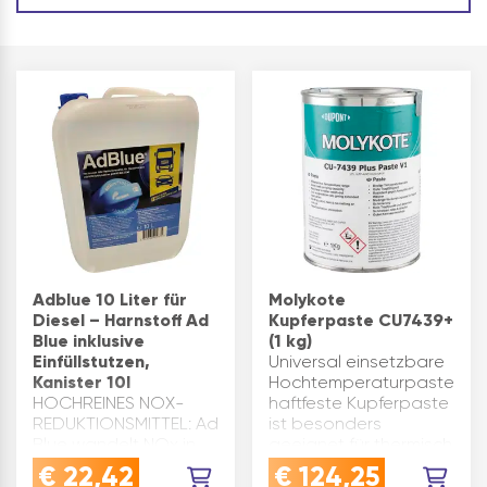
Adblue 10 Liter für
Molykote
Diesel – Harnstoff Ad
Kupferpaste CU7439+
Blue inklusive
(1 kg)
Einfüllstutzen,
Universal einsetzbare
Kanister 10l
Hochtemperaturpaste.Die
HOCHREINES NOX-
haftfeste Kupferpaste
REDUKTIONSMITTEL: Ad
ist besonders
Blue wandelt NOx in
geeignet für thermisch
unschädliches Wasser
hochbelastete
€
22,42
€
124,25
und Stickstoff um -
Bauteile, wie z. B.