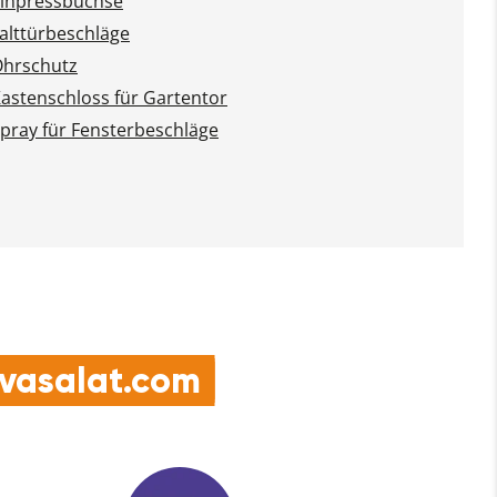
inpressbuchse
alttürbeschläge
hrschutz
astenschloss für Gartentor
pray für Fensterbeschläge
e vasalat.com