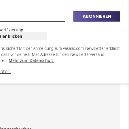
Stahl
Schalungsbohrer CV Stahl
ABONNIEREN
ißt
SDS-Plus Aufnahme
ine
Schalungsbohrer aus CV-Stahl
: 16
mit SDS-plus-Aufnahme. Bohrer
Verifizierung
ø(mm): 22 Aufnahme: SDS plus
Hier klicken
Gesamtlänge(mm): 600
Inhaltsangabe (ST): 1
uns sicher! Mit der Anmeldung zum vasalat.com-Newsletter erklärst
, dass wir deine E-Mail Adresse für den Newsletterversand
€
43,36
iten.
Mehr zum Datenschutz
päter.