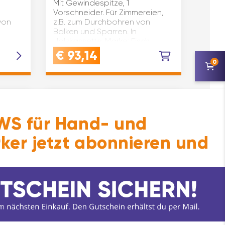
Mit Gewindespitze, 1
Vorschneider. Für Zimmereien,
von
z.B. zum Durchbohren von
Balken und Sparren. In
Holzkassette. Marke: Fisch
t aus
Aufnahme: Sechskantschaft
€
93,14
Material: Werkzeugstahl Type:
0
00800006K4604 S…
11
2
ARTIKEL
ARTIKEL
S für Hand- und
ker jetzt abonnieren und