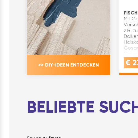
FISCH
Mit Ge
Vorsch
z.B. 
Balken
Holzka
Gesam
Mater
Satzgr
€
2
>> DIY-IDEEN ENTDECKEN
BELIEBTE SU