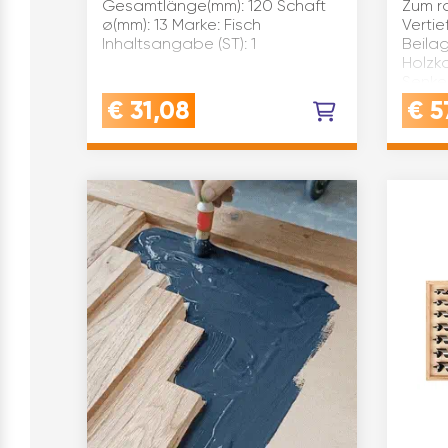
Gesamtlänge(mm): 120 Schaft
Zum r
ø(mm): 13 Marke: Fisch
Vertie
Inhaltsangabe (ST): 1
Beilag
Holzka
Senker
Führun
€
31,08
€
5
Sechs