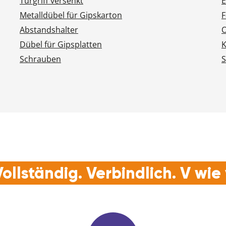
Türgriff versenkt
E
Metalldübel für Gipskarton
F
Abstandshalter
O
Dübel für Gipsplatten
K
Schrauben
S
ollständig. Verbindlich. V wi