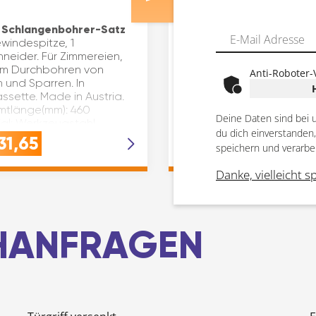
 Schlangenbohrer-Satz
Schalungsbohrer aus CV 
windespitze, 1
Bohrer sind nicht geschwe
neider. Für Zimmereien,
oder verlötet, dadurch ke
zum Durchbohren von
Bruchgefahr. Bohrer ø(mm)
Anti-Roboter-
 und Sparren. In
Material: CV Aufnahme:
ssette. Made in Austria.
Zylinderschaft
tlänge(mm): 460
Gesamtlänge(mm): 600
Deine Daten sind bei 
ial: Werkzeugstahl
Inhaltsangabe (ST): 1
du dich einverstanden
öße: 7-tlg. Mark…
31,65
€
11,68
speichern und verarbe
Danke, vielleicht s
CHANFRAGEN