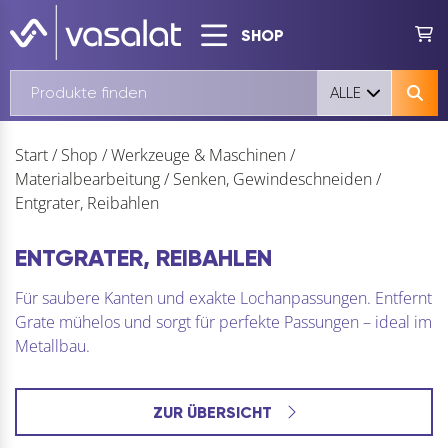
SHOP
ALLE
Start
/
Shop
/
Werkzeuge & Maschinen
/
Materialbearbeitung
/
Senken, Gewindeschneiden
/
Entgrater, Reibahlen
ENTGRATER, REIBAHLEN
Für saubere Kanten und exakte Lochanpassungen. Entfernt
Grate mühelos und sorgt für perfekte Passungen – ideal im
Metallbau.
ZUR ÜBERSICHT