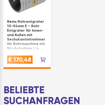
Rems Rohrentgrater
10-54mm E – Rohr
Entgrater für Innen-
und Außen mit
Sechskantmitnehmer
für Bohrmaschine mit
Bit-Aufnahme 1/4
Zoll, Stahl
QUALITÄT robustes
€
170,48
Qualitätswerkzeug
zum Außen- und
Innenentgraten von
RohrenVIELFÄLTIG:
ideal zum Entgraten
für Kunststoffrohr,
BELIEBTE
Stahlrohr, Kupferrohr,
Messingrohr und
SUCHANFRAGEN
AluminiumrohrPRÄZISE
& SCHARF …