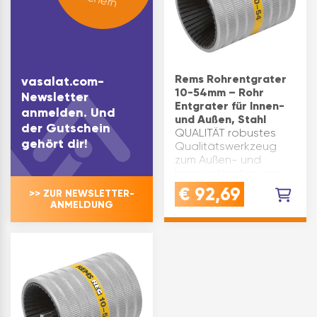
Rems Rohrentgrater
vasalat.com-
10-54mm – Rohr
Newsletter
Entgrater für Innen-
anmelden. Und
und Außen, Stahl
der Gutschein
QUALITÄT robustes
gehört dir!
Qualitätswerkzeug
zum Außen- und
Innenentgraten von
RohrenVIELFÄLTIG:
€
92,69
>> ZUR NEWSLETTER-
ideal zum Entgraten
ANMELDUNG
für Kunststoffrohr,
Stahlrohr, Kupferrohr,
Messingrohr und
AluminiumrohrPRÄZISE
& SCHARF …