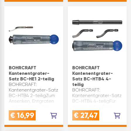
Einfache Handhabung
HSS-
Schnelles und sicheres
Schneidscheiben.Die
Arbeiten Verdeckte
Schneidscheiben
Sc…
können nach
Abnützung an den
Schneidstellen
weitergedreht und
so…
BOHRCRAFT
BOHRCRAFT
Kantenentgrater-
Kantenentgrater-
Satz BC-HE1 2-teilig
Satz BC-HTB4 4-
BOHRCRAFT:
teilig
Kantenentgrater-Satz
BOHRCRAFT:
BC-HTB4 2-teiligZum
Kantenentgrater-Satz
Ansenken, Entgraten
BC-HTB4 4-teiligFür
und Versenken bei
innere und äußere
Stahl, Guss, Bunt- und
Entgratarbeiten.Im Set
€
16,99
€
27,47
Leichtmetallen.Im Set
enthalten: Universalhandgri
enthalten: Universalhandgriff
BC-HK, Stahlhalter
BC-HE, Klinge BC-
BC-TKB, Klinge BC-