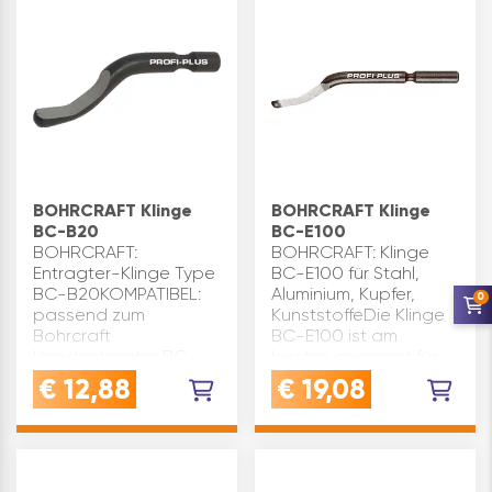
Kupfer und
PVC.Material: …
BOHRCRAFT Klinge
BOHRCRAFT Klinge
BC-B20
BC-E100
BOHRCRAFT:
BOHRCRAFT: Klinge
Entragter-Klinge Type
BC-E100 für Stahl,
BC-B20KOMPATIBEL:
Aluminium, Kupfer,
0
passend zum
KunststoffeDie Klinge
Bohrcraft
BC-E100 ist am
Handentgrater BC-
besten geeignet für
HK.Für innere und
Stahl, Aluminium,
€
12,88
€
19,08
äußere
Kupfer und PVCDie
Entgratarbeiten.Am
Klinge hat einen
besten geeignet für
langen
Messing, Gusseisen
SchaftMATERIAL: HSS
und PVC.Material: HSS
(Hoc…