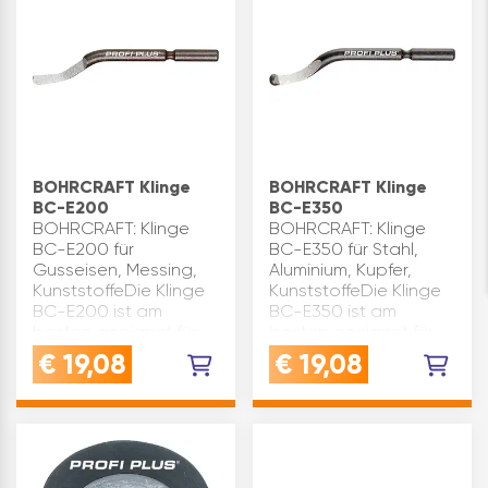
(H…
BOHRCRAFT Klinge
BOHRCRAFT Klinge
BC-E200
BC-E350
BOHRCRAFT: Klinge
BOHRCRAFT: Klinge
BC-E200 für
BC-E350 für Stahl,
Gusseisen, Messing,
Aluminium, Kupfer,
KunststoffeDie Klinge
KunststoffeDie Klinge
BC-E200 ist am
BC-E350 ist am
besten geeignet für
besten geeignet für
Messing, Gusseisen
Stahl, Aluminium,
€
19,08
€
19,08
und PVC.Die Klinge hat
Kupfer, KunststoffeFür
einen langen
innere und äußere
SchaftMATERIAL: HSS
Entgratarbeiten.Die
(Hochgeschwindi…
Kling…