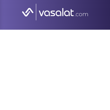
Verfügbar. Vollständig. Verbindlich.
So macht der Online-Einkauf Freude! Und
dein nächstes Handwerks-Projekt ist
gesichert.
WER WIR SIND
EINFACH UND SICHER BEZAHLEN: