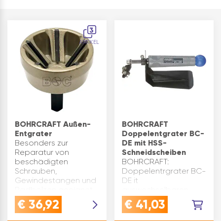
3
ARTIKEL
BOHRCRAFT Außen-
BOHRCRAFT
Entgrater
Doppelentgrater BC-
Besonders zur
DE mit HSS-
Reparatur von
Schneidscheiben
beschädigten
BOHRCRAFT:
Schrauben,
Doppelentrgrater BC-
Gewindestangen und
DE it
Radbolzen geeignet.
auswechselbaren
Einsatz in
HSS-
€
36,92
€
41,03
Akkuschrauber und
Schneidscheiben.Mit
Bohrmaschine
auswechselbaren