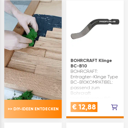
E100Die Klinge …
B10, Klinge BC-B20Die
Klinge BC-B10 i…
BOHRCRAFT Klinge
BC-B10
BOHRCRAFT:
Entragter-Klinge Type
BC-B10KOMPATIBEL:
passend zum
Bohrcraft
Handentgrater BC-
HK.Für innere und
€
12,88
>> DIY-IDEEN ENTDECKEN
äußere
Entgratarbeiten.Am
besten geeignet für
Stahl, Aluminium,