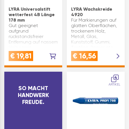
LYRA Universalstift
LYRA Wachskreide
wetterfest 4B Länge
4920
178 mm
Für Markierungen auf
Gut geeignet
glatten Oberflächen,
aufgrund
trockenem Holz,
rückstandsfreier
Metall, Glas,
Entfernung auf nassem
Kunststoff, Gummi,
Holz sowie
Textilien, Papier etc.
beschichteten
Ausführung: runde
€
19,81
€
16,56
Metallen. Wetterfeste,
Form Länge(mm): 90
permantente
ø(mm): 9,5 Inhalt(ST): 12
Markierung auf glatten
Marke: Lyra Farbe: G…
und porösen Flächen
4
im Gartenbereich wie
ARTIKEL
z.B. Holz, S…
SO MACHT
HANDWERK
FREUDE.