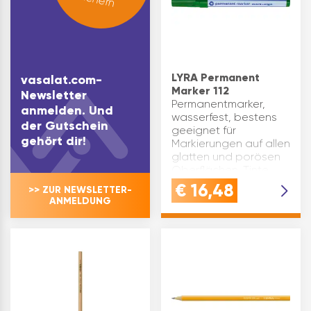
& SICHTBARKEI…
LYRA Permanent
vasalat.com-
Marker 112
Newsletter
Permanentmarker,
anmelden. Und
wasserfest, bestens
der Gutschein
geeignet für
gehört dir!
Markierungen auf allen
glatten und porösen
Oberflächen. Tinte
schnell trocknend und
€
16,48
>> ZUR NEWSLETTER-
schwer entfernbar. Frei
ANMELDUNG
von Xylol und Toloul.
Stifte mit Folien…