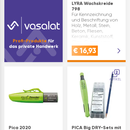
LYRA Wachskreide
798
Für Kennzeichnung
und Beschriftung von
Holz, Metall, Stein,
Beton, Fliesen,
Keramik, Kunststoff,
Profi-Produkte
für
Glas, Gummi, usw.
das private Handwerk
Etikettiert gegen
€
16,93
verschmutzte Finger,
hohe Bruchfestigkeit.
Ausführung:
Sechskant…
2
ARTIKEL
Pica 2020
PICA Big DRY-Sets mit