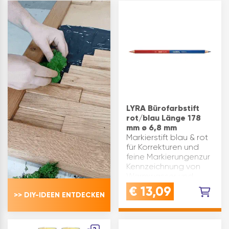
Passleisten, Blenden
Passleisten uvm.
oder Werkstücke
Langlebiger
übertragen – ideal für
Kunststof…
Möbelbau,
Küchenmontage und
Innenausba…
LYRA Bürofarbstift
rot/blau Länge 178
mm ø 6,8 mm
Markierstift blau & rot
für Korrekturen und
feine Markierungenzur
Kennzeichnung von
Warmwasser und
Kaltwasser | Zulauf
€
13,09
>> DIY-IDEEN ENTDECKEN
und RücklaufLYRA
Type 2920 |
Lieferumfang: 12 Stifte