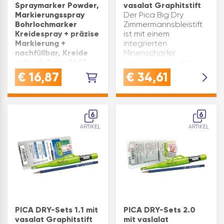
Spraymarker Powder,
vasalat Graphitstift
Markierungsspray
Der Pica Big Dry
Bohrlochmarker
Zimmermannsbleistift
Kreidespray + präzise
ist mit einem
Markierung +
integrierten
nachfüllbar, Kreide
Minenschärfer
grün ab 3 mm 360°
ausgestattet, der
Sprüharm
millimetergenaues
€
16,87
€
34,61
VERWENDUNG:
Anzeichnen ermöglicht
Spraymarker für
und die Genauigkeit
Bohrlochmarkierung
der Markierungen
mit Kreidepulver Effekt,
erhöhtDie robusten
6
6
ideal für präzise
Rech…
ARTIKEL
ARTIKEL
Punktmarkierung und
360 Grad
Sprühanwendung in
Bau- und
ElektroarbeitenQUALITÄT:
Der Spraymarker mit
Kreide…
PICA DRY-Sets 1.1 mit
PICA DRY-Sets 2.0
vasalat Graphitstift
mit vaslalat