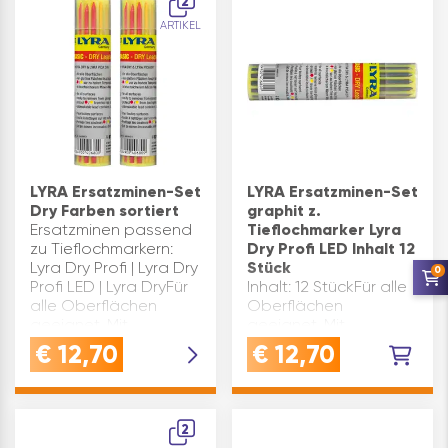
2
ARTIKEL
LYRA Ersatzminen-Set
LYRA Ersatzminen-Set
Dry Farben sortiert
graphit z.
Ersatzminen passend
Tieflochmarker Lyra
zu Tieflochmarkern:
Dry Profi LED Inhalt 12
Lyra Dry Profi | Lyra Dry
Stück
0
Profi LED | Lyra DryFür
Inhalt: 12 StückFür alle
alle Oberflächen
Oberflächen
geeignet. Mit
geeignet. Mit
feuchtem Tuch auf
feuchtem Tuch auf
€
12,70
€
12,70
glatten Oberflächen
glatten Oberflächen
abwischbar.Die
abwischbarKOMPATIBEL:
Farben Rot und Gelb
passend zu Lyra Dry
vor…
Profi LED
2