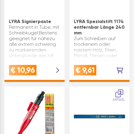
LYRA Signierpaste
LYRA Spezialstift 1174
Permanent in Tube, mit
entfernbar Länge 240
Schreibkugel.Bestens
mm
geeignet für nahezu
Zum Schreiben auf
alle extrem schwierig
trockenem oder
zu markierenden
nassem Holz, Stein,
Untergründe wie z.B
Metall, Fliesen oder
öliges oder rostiges
Kunststoff, entfernbar,
Metall, wasserfeste
Griff in Dreieckform.
€
10,96
€
9,61
Markierungen, auch
Länge(mm): 240 Type:
nach extremen T…
1174 Marke: Lyra
Inhaltsangabe (ST): 1
3
ARTIKEL