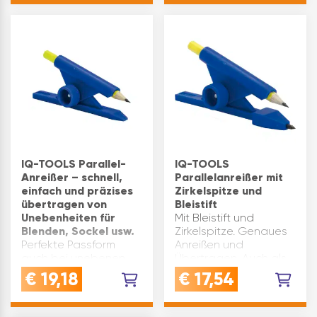
sind. Der Spraymarker
Klemmrädchen zum
funktioniert mit einem
Feststellen.
patent…
Gesamtlänge(mm): 1…
IQ-TOOLS Parallel-
IQ-TOOLS
Anreißer – schnell,
Parallelanreißer mit
einfach und präzises
Zirkelspitze und
übertragen von
Bleistift
Unebenheiten für
Mit Bleistift und
Blenden, Sockel usw.
Zirkelspitze. Genaues
Perfekte Passform
Anreißen und
auch bei unebenen
Übertragen. Auch als
Wänden: Konturen
Zirkel verwendbar, mit
€
19,18
€
17,54
und
Zirkelspitze. Einsatz bei
Mauerunebenheiten
Mauerunebenheiten,
lassen sich präzise auf
Ausschnitten und