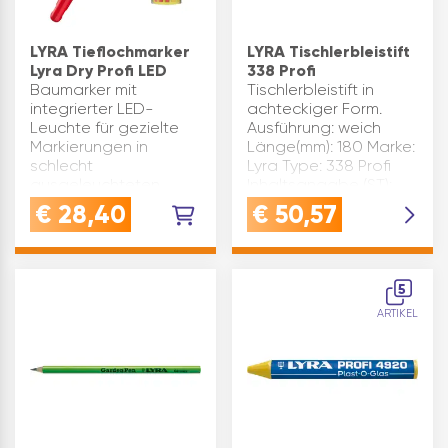
LYRA Tieflochmarker
LYRA Tischlerbleistift
Lyra Dry Profi LED
338 Profi
Baumarker mit
Tischlerbleistift in
integrierter LED-
achteckiger Form.
Leuchte für gezielte
Ausführung: weich
Markierungen in
Länge(mm): 180 Marke:
schlecht
Lyra Type: 338 Profi
ausgeleuchteten
Inhaltsangabe (ST):
Bereichen.Automatischer
100
€
28,40
€
50,57
Minenvorschub im
stabilen
Edelstahlrohr.Einfache
Ein-Hand-Bedienung |
5
Integriert…
ARTIKEL