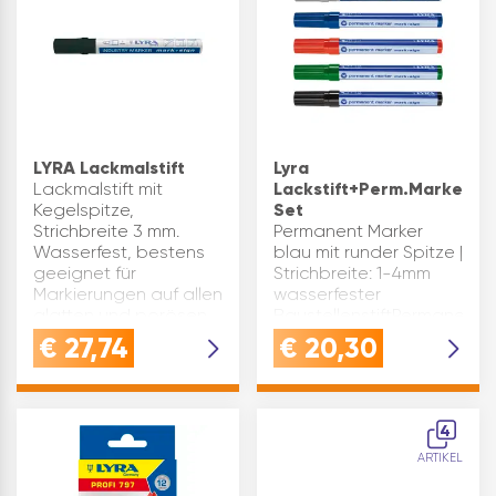
LYRA Lackmalstift
Lyra
Lackmalstift mit
Lackstift+Perm.Marker
Kegelspitze,
Set
Strichbreite 3 mm.
Permanent Marker
Wasserfest, bestens
blau mit runder Spitze |
geeignet für
Strichbreite: 1-4mm
Markierungen auf allen
wasserfester
glatten und porösen
BaustellenstiftPermanent
Oberflächen. Tinte
Marker rot mit runder
€
27,74
€
20,30
schnell trocknend und
Spitze | Strichbreite: 1-
schwer entfernbar. Frei
4mm wasserfester
von Xyl…
PermanentmarkerPermane
Marker g…
4
ARTIKEL