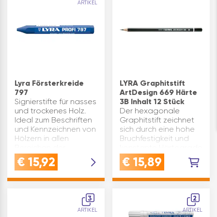
ARTIKEL
Lyra Försterkreide
LYRA Graphitstift
797
ArtDesign 669 Härte
Signierstifte für nasses
3B Inhalt 12 Stück
und trockenes Holz.
Der hexagonale
Ideal zum Beschriften
Graphitstift zeichnet
und Kennzeichnen von
sich durch eine hohe
Hölzern in allen
Bruchfestigkeit und
Bereichen der
konstante Härtegrade
Holzindustrie und
aus. Der Graphitstift
€
15,92
€
15,89
Forstwirtschaft.
eignet sich besonders
Etikettiert gegen
für gehobene
verschmutzte Finger,
Ansprüche in den
hohe…
Bereichen Grafik,
3
2
Design…
ARTIKEL
ARTIKEL