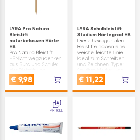
LYRA Pro Natura
LYRA Schulbleistift
Bleistift
Studium Härtegrad HB
naturbelassen Härte
Diese hexagonalen
HB
Bleistifte haben eine
Pro Natura Bleistift
weiche, leichte Linie.
HBNicht wegzudenken
Ideal zum Schreiben
aus Büro und Schule:
und Zeichnen. Type:
der Bleistift von
Studium Marke: Lyra
LyraDas Gehäuse aus
Ausführung: Härte HB
€
9,98
€
11,22
nachwachsenden
Inhaltsangabe (ST): 12
Rohstoffen macht den
Stift zu einer
besonders
4
umweltfreundlichen
ARTIKEL
Wahl.LYRA Type 25…