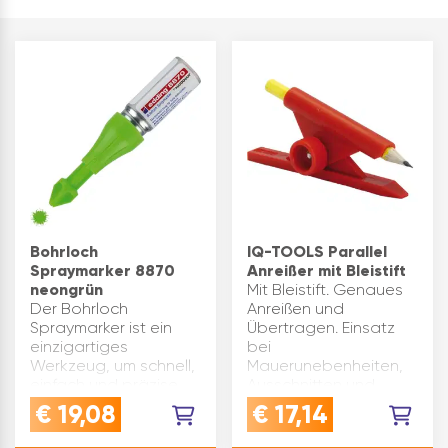
Bohrloch
IQ-TOOLS Parallel
Spraymarker 8870
Anreißer mit Bleistift
neongrün
Mit Bleistift. Genaues
Der Bohrloch
Anreißen und
Spraymarker ist ein
Übertragen. Einsatz
einzigartiges
bei
Werkzeug, um schnell,
Mauerunebenheiten,
einfach und präzise
Ausschnitten und
Bohrlöcher zu
Passleisten uvm.
€
19,08
€
17,14
markieren, auch wenn
Langlebiger
sie schwer zugänglich
Kunststoff, grifffestes