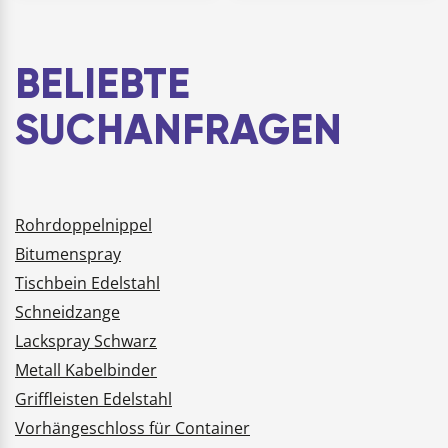
Wand befestigt
(GT): 1
werden Material: Stahl
Länge(mm): 564
Korpusbreite(mm): 600
BELIEBTE
Seitenwands…
SUCHANFRAGEN
Rohrdoppelnippel
Bitumenspray
Tischbein Edelstahl
Schneidzange
Lackspray Schwarz
Metall Kabelbinder
Griffleisten Edelstahl
Vorhängeschloss für Container