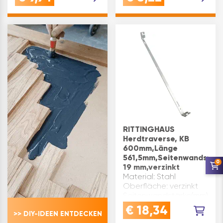
Abdeckkape ist aus
Kunststoff verdecken
robustem Kunststoff
Bohrlöcher
gefertigt und mit
effektivVORTEIL: für
Lamello Logo
diverse Holzarten und
versehenVORTEIL: …
Werksto…
RITTINGHAUS
Herdtraverse, KB
600mm,Länge
561,5mm,Seitenwandstär
0
19 mm,verzinkt
Material: Stahl
Oberfläche: verzinkt
Seitenwandstärke(mm):
19 Korpusbreite(mm):
€
18,34
>> DIY-IDEEN ENTDECKEN
600 Länge(mm): 561,5