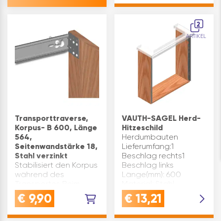
Inhaltsangabe (ST): 1
2
ARTIKEL
Transporttraverse,
VAUTH-SAGEL Herd-
Korpus- B 600, Länge
Hitzeschild
564,
Herdumbauten
Seitenwandstärke 18,
Lieferumfang:1
Stahl verzinkt
Beschlag rechts1
Stabilisiert den Korpus
Beschlag links
während des
Länge(mm): 600
Transportes Beim
Material: Stahl
Aufstellen kann der
Seitenwandstärke(mm):
€
9,90
€
13,21
Korpus mit der
18-19 Oberfläche:
Traverse sicher an der
silber Inhaltsangabe