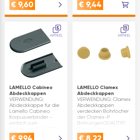
Schaftlänge(mm): 5,4
Material: Kunststoff
€
9,60
€
9,44
Oberfläche: Ahorn
Oberfläche: weiß
natur RAL 1014
Inhaltsangabe (ST): 20
Inhaltsangabe (ST):
100
5
11
ARTIKEL
ARTIKEL
LAMELLO Cabineo
LAMELLO Clamex
Abdeckkappen
Abdeckkappen
VERWENDUNG:
VERWENDUNG: Clamex
Abdeckkappe für die
Abdeckkappen
Lamello Cabineo
verdecken Bohrlöcher
Korpusverbinder -
der Clamex-P
einfach zum
BohrungenQUALITÄT:
BefestigenQUALITÄT:
Diese Clamex
Die Cabineo
Abdeckkappen aus
€
9,94
€
8,22