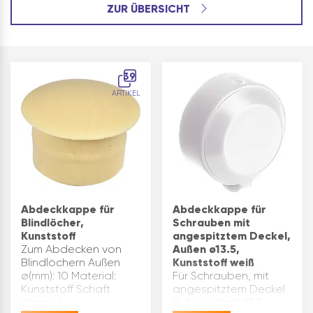
ZUR ÜBERSICHT
39
ARTIKEL
Abdeckkappe für
Abdeckkappe für
Blindlöcher,
Schrauben mit
Kunststoff
angespitztem Deckel,
Zum Abdecken von
Außen ø13.5,
Blindlöchern Außen
Kunststoff weiß
ø(mm): 10 Material:
Für Schrauben, mit
Kunststoff Schaft
angespitztem Deckel
ø(mm): 6
Außen ø(mm): 13,5