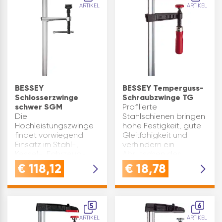
ARTIKEL
ARTIKEL
BESSEY
BESSEY Temperguss-
Schlosserzwinge
Schraubzwinge TG
schwer SGM
Profilierte
Die
Stahlschienen bringen
Hochleistungszwinge
hohe Festigkeit, gute
findet vorwiegend
Gleitfähigkeit und
Einsatz im Stahl-,
verhindern ein
Kessel-, Fahrzeug-
Abrutschen des
und Schiffsbau aber
Gleitbügels.
€
118,12
€
18,78
auch im schweren
Schraubzwingen bis
Holzbau, bei
400 mm sind mit
Leimbinderkonstruktionen,
Plastikschutzkappen
im Zimmereihandwerk.
ausgestattet. Ab 80
5
6
Schiene, Festbügel u…
mm A…
ARTIKEL
ARTIKEL