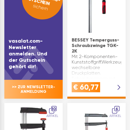
GUTSCHEIN
sichern
BESSEY Temperguss-
vasalat.com-
Schraubzwinge TGK-
Newsletter
2K
anmelden. Und
Mit 2-Komponenten-
der Gutschein
Kunststoffgriff.Werkzeuglos
gehört dir!
wechselbare
Druckplatten.
Schraubzwingen mit
Tempergussbügeln.
€
60,77
>> ZUR NEWSLETTER-
Profilierte
ANMELDUNG
Stahlschienen bringen
hohe Festigkeit, gute
Gleitfähigkeit und
10
6
verhindern ei…
ARTIKEL
ARTIKEL