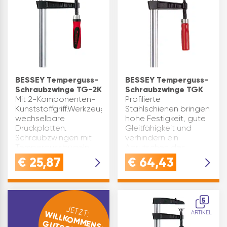
BESSEY Temperguss-
BESSEY Temperguss-
Schraubzwinge TG-2K
Schraubzwinge TGK
Mit 2-Komponenten-
Profilierte
Kunststoffgriff.Werkzeuglos
Stahlschienen bringen
wechselbare
hohe Festigkeit, gute
Druckplatten.
Gleitfähigkeit und
Schraubzwingen mit
verhindern ein
Tempergussbügeln.
Abrutschen des
Profilierte
Gleitbügels.
€
25,87
€
64,43
Stahlschienen bringen
Schraubzwingen bis
hohe Festigkeit, gute
400 mm sind mit
Gleitfähigkeit und
Plastikschutzkappen
verhindern ei…
ausgestattet. Ab 80
5
mm A…
JETZT:
WILLKOMMENS-
ARTIKEL