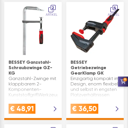
bestens im Griff und
2
4
bringen spürbar…
ARTIKEL
ARTIKEL
BESSEY Ganzstahl-
BESSEY
Schraubzwinge GZ-
Getriebezwinge
KG
GearKlamp GK
Ganzstahl-Zwinge mit
Einzigartig kompakt im
0
klappbarem 2-
Design, enorm flexibel
Komponenten-
und selbst in engsten
Kunststoffgriff.Werkzeuglos
Platzverhältnissen
wechselbare
einsetzbar.
Druckplatten.Aus
Leichtgängige
€
48,91
€
36,50
einem Stück
Trapezgewindespindel
geschmiedeter
mit schwenkbarer
Festbügel.Griff in
Druckplatte,
geklapptem Zustand
Schnellverschiebe-