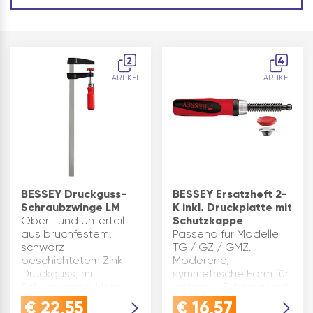
2
4
ARTIKEL
ARTIKEL
BESSEY Druckguss-
BESSEY Ersatzheft 2-
Schraubzwinge LM
K inkl. Druckplatte mit
Ober- und Unterteil
Schutzkappe
aus bruchfestem,
Passend für Modelle
schwarz
TG / GZ / GMZ.
beschichtetem Zink-
Moderene,
Druckguss, mit
symmetrische Form für
Schutzkappe, klein
optimale Führung und
und handlich,
maximalen Grip,
€
22,55
€
16,57