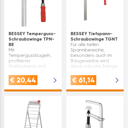
BESSEY Temperguss-
BESSEY Tiefspann-
Schraubzwinge TPN-
Schraubzwinge TGNT
BE
Für alle tiefen
Mit
Spannbereiche,
Tempergussbügeln,
besonders auch im
profilierter
Baugewerbe wird
Stahlschiene und
diese robuste Zwinge
Kunststoffschutzkappen.
zum Einschalen
Die preisgünstige
vielfach benötigt.
€
20,44
€
61,14
Schraubzwinge in
Normalausführung mit
gewohnter Bessey-
Holzgriff. Spannkraft
Qualität. Spannkraft
bis zu 7.000 N.
bis zu 5500 N.
Geeignet für Holz.…
Geeignet für Holz.
Ausladung(mm):…