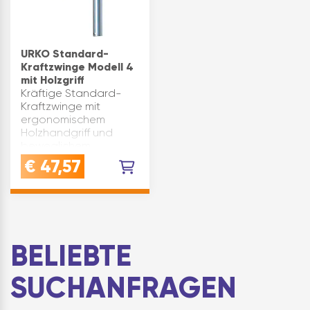
URKO Standard-
Kraftzwinge Modell 4
mit Holzgriff
Kräftige Standard-
Kraftzwinge mit
ergonomischem
Holzhandgriff und
beweglichem
Druckteller. Profilierte
€
47,57
und geriffelte Schiene,
gehärtete integrierte
Bremsbacke,
verwindungssteif.
Spannkraft bis zu …
BELIEBTE
SUCHANFRAGEN