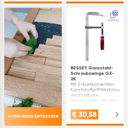
vergütet und
Erschütterungen.
galvanisch verzinkt.
Spannkraft bis…
10
Das Spann…
ARTIKEL
BESSEY Ganzstahl-
Schraubzwinge GZ-
2K
Mit 2-Komponenten-
Kunststoffgriff.Werkzeuglos
wechselbare
Druckplatten. Mit dem
modernen BESSEY
Best-Comfort-System
€
30,58
>> DIY-IDEEN ENTDECKEN
haben Sie alle Ihre
Aufgaben und
Anwendungen