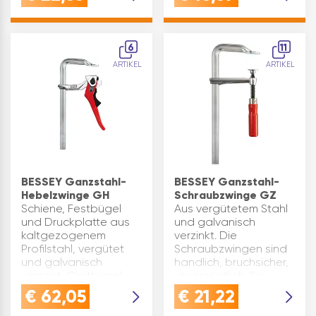
geringes Gewicht.
integrierte Daumen-
Spannkraft bis zu
Fixierung, im Griff
2000 N. Geeignet für
nachempfundene
Holz, Kunststoff und
Drehbewegung,
6
11
Glas. S…
werkzeuglos
ARTIKEL
ARTIKEL
wechselbare …
BESSEY Ganzstahl-
BESSEY Ganzstahl-
Hebelzwinge GH
Schraubzwinge GZ
Schiene, Festbügel
Aus vergütetem Stahl
und Druckplatte aus
und galvanisch
kaltgezogenem
verzinkt. Die
Profilstahl, vergütet
Schraubzwingen sind
und galvanisch
handlich, bruchsicher,
verzinkt. Gleitbügel
unverwüstlich. Sie
aus Vergütungsstahl
spannen federnd und
€
62,05
€
21,22
im Gesenk
lösen sich deshalb
geschmiedet,
auch nicht bei