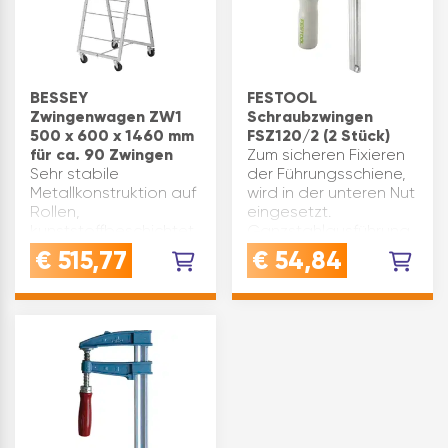
BESSEY
FESTOOL
Zwingenwagen ZW1
Schraubzwingen
500 x 600 x 1460 mm
FSZ120/2 (2 Stück)
für ca. 90 Zwingen
Zum sicheren Fixieren
Sehr stabile
der Führungsschiene,
Metallkonstruktion auf
wird in der unteren Nut
Rollen,
eingesetzt.
kunststoffbeschichtet.
Ganzstahlausführung.
Ideal für den
Type: FSZ 120/2
€
515,77
€
54,84
Werkstattbereich
Inhalt(ST): 2 Marke:
geeignet. Ausführung:
Festool
für ca. 90 Zwingen
Spannweite(mm): 120
Breite(mm): 500
Inhaltsangabe (PAA): 1
Höhe(mm): 1460
Tiefe(mm): 600 Type:
ZW 1 M…