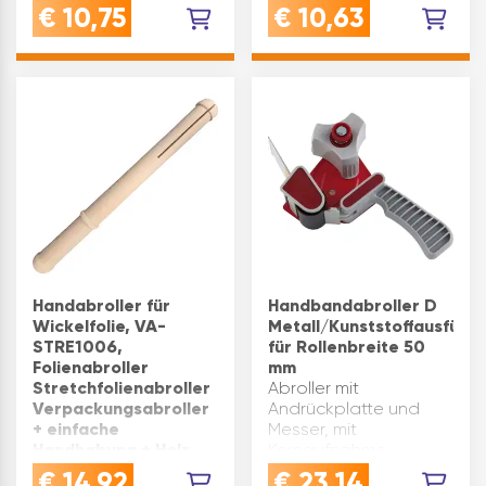
38PO10 Verwendung
VERWENDUNG:
€
10,75
€
10,63
für: Wickelfolien bis 100
Handabroller für
mm Ausführung: mit
Wickelfolie 50 mm und
Abrollbremse
100 mm - ideal für
Inhaltsangabe (ST): 1
effizientes Verpacken
mit Folienabroller
Funktion, Stretchfolie
Anwendung und
Verpackungsfolie
EffektQUALITÄT:
Hergestellt aus …
Handabroller für
Handbandabroller D
Wickelfolie, VA-
Metall/Kunststoffausführ
STRE1006,
für Rollenbreite 50
Folienabroller
mm
Stretchfolienabroller
Abroller mit
Verpackungsabroller
Andrückplatte und
+ einfache
Messer, mit
Handhabung + Holz,
Kernaufnahme.
für 250 mm Folie
Rollenbremse sorgt für
€
14,92
€
23,14