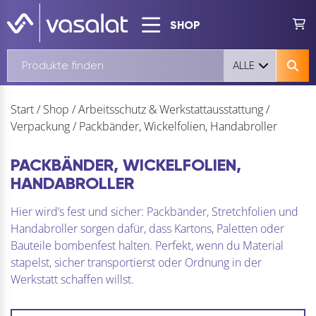
SHOP
ALLE
Start
/
Shop
/
Arbeitsschutz & Werkstattausstattung
/
Verpackung
/
Packbänder, Wickelfolien, Handabroller
PACKBÄNDER, WICKELFOLIEN,
HANDABROLLER
Hier wird’s fest und sicher: Packbänder, Stretchfolien und
Handabroller sorgen dafür, dass Kartons, Paletten oder
Bauteile bombenfest halten. Perfekt, wenn du Material
stapelst, sicher transportierst oder Ordnung in der
Werkstatt schaffen willst.