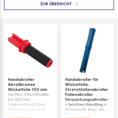
ZUR ÜBERSICHT
Handabroller
Handabroller für
Abrollbremse
Wickelfolie,
Wickelfolie 100 mm
Stretchfolienabroller
Für Mini-Stretchrollen
Folienabroller
bis 100 mm.
Verpackungsabroller
Lieferumfang:Ohne
+ leichtes Handling +
Wickelfolie Kernloch
Kunststoff, Blau, für
ø(mm): 38 Type:
50/100 mm Folie