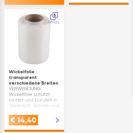
Inhaltsangabe (ST): 1
5
ARTIKEL
Wickelfolie
transparent
verschiedene Breiten
VERWENDUNG:
Wickelfolie schützt,
bindet und bündelt in
Werkstatt, Betrieb und
Büro - ideal für
Stretchfolie
€
14,40
Anwendung,
Verpackungsfolie