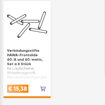
Verbindungsstifte
HAWA-Frontslide
60/A und 60/matic,
Set a 6 Stück
für Laufschiene,
Winkeltragprofil,
Blendenbefestigungsteile
Lieferumfang:Set a 6
Stück Type: HAWA-
€
15,38
Frontslide 60/A,
60/matic Marke: Hawa
Inhaltsangabe (BT): 1