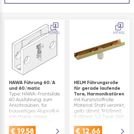
2
2
ARTIKEL
ARTIKEL
HAWA Führung 60/A
HELM Führungsrolle
und 60/matic
für gerade laufende
Type: HAWA-Frontslide
Tore, Harmonikatüren
60 Ausführung: zum
mit Kunststoffrolle
Anschrauben, für
Material: Stahl verzinkt,
bauseitiges Aluprofil 4
gelb d(mm): 19 b1(mm):
mm Marke: Hawa
9 d1(mm): 5,3 Type: 349
Inhaltsangabe (ST): 1
F h1(mm): 25 l(mm): 160
b(mm): 24
€
19,58
€
12,66
Verwendung: gerade