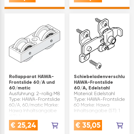
laufende Tore,
Harmonikatüren
h0(mm): 25 h(mm): 36 …
Rollapparat HAWA-
Schiebeladenverschluss
Frontslide 60/A und
HAWA-Frontslide
60/matic
60/A, Edelstahl
Ausführung: 2-rollig M8
Material: Edelstahl
Type: HAWA-Frontslide
Type: HAWA-Frontslide
60/A, 60/matic Marke:
60 Marke: Hawa
Hawa Inhaltsangabe
Inhaltsangabe (ST): 1
(ST): 1
€
25,24
€
35,05