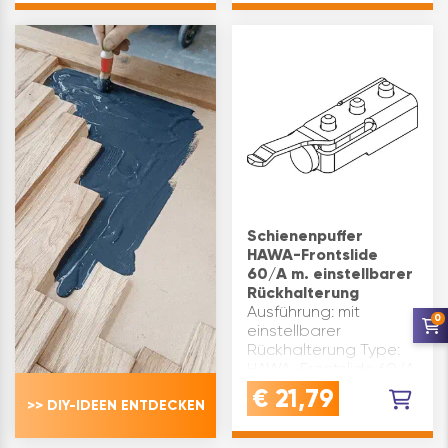
Schienenpuffer
HAWA-Frontslide
60/A m. einstellbarer
Rückhalterung
Ausführung: mit
0
einstellbarer
Rückhalterung Type:
HAWA-Frontslide 60/A
Marke: Hawa
€
21,79
>> DIY-IDEEN ENTDECKEN
Inhaltsangabe (ST): 1