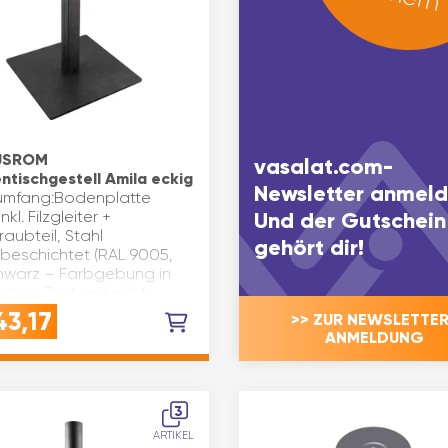
USROM
vasalat.com-
entischgestell Amila eckig
Newsletter anmeld
rumfang:Bodenplatte
nkl. Filzgleiter +
Und der Gutschein
aubteil, Stahl
gehört dir!
rbeschichtet (RAL 9005,
chwarz – Farbgebung in
ertem Zustand nicht
ar)Tischsäule Amila
43,17
>> ZUR NEWSLETTER
enabmes…
ANMELDUNG
3
ARTIKEL