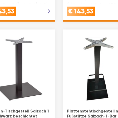
ertiger Stahl, verchromt,
Arbeitsbereichen - stape
uadratischer Säule (30x30
für einfache LagerungQU
43,53
€
143,53
Stabiles Kla…
en-Tischgestell Salzach 1
Plattenstehtischgestell m
chwarz beschichtet
Fußstütze Salzach-1-Bar