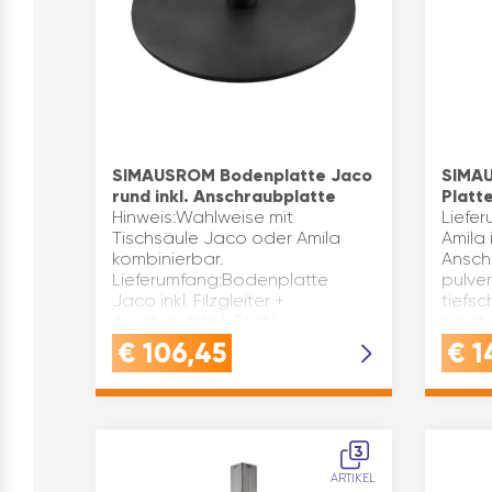
SIMAUSROM Bodenplatte Jaco
SIMA
rund inkl. Anschraubplatte
Platt
Hinweis:Wahlweise mit
Liefe
Tischsäule Jaco oder Amila
Amila i
kombinierbar.
Anschr
Lieferumfang:Bodenplatte
pulve
Jaco inkl. Filzgleiter +
tiefs
Anschraubteil, Stahl
monti
pulverbeschichtet (RAL 9005,
sichtb
€
106,45
€
1
tiefschwarz – Farbgebung in …
Säul
3
ARTIKEL