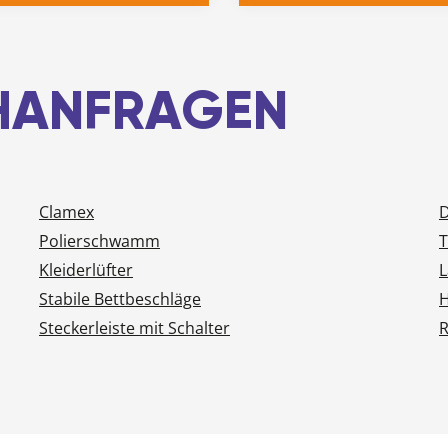
CHANFRAGEN
Clamex
D
Polierschwamm
T
Kleiderlüfter
L
Stabile Bettbeschläge
H
Steckerleiste mit Schalter
R