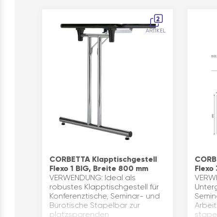
2
ARTIKEL
CORBETTA Klapptischgestell
CORBE
Flexo 1 BIG, Breite 800 mm
Flexo
VERWENDUNG: Ideal als
VERWE
robustes Klapptischgestell für
Unterg
Konferenztische, Seminar- und
Semina
Bürotische Stapelbar zur
Arbei
platzsparenden
stape