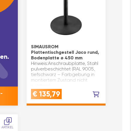
SIMAUSROM
Plattentischgestell Jaco rund,
en.
Bodenplatte ø 450 mm
Hinweis:Anschraubplatte, Stahl
pulverbeschichtet (RAL 9005,
tiefschwarz – Farbgebung in
montiertem Zustand nicht
sichtbar)
Lieferumfang:Bodenplatte
€
135,79
-
Jaco inkl. Filzgleiter +
Anschraubteil, Sta…
2
ARTIKEL