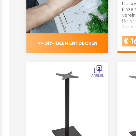
Dieses
Einzel
verei
Hand
Trans
aufei
Teile
€
1
>> DIY-IDEEN ENTDECKEN
rasch
2
ARTIKEL