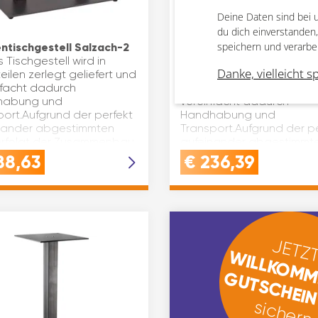
Deine Daten sind bei 
du dich einverstanden
speichern und verarbe
entischgestell Salzach-2
Plattentischgestell Salz
 Tischgestell wird in
Bar
Danke, vielleicht s
teilen zerlegt geliefert und
Dieses Tischgestell wird i
nfacht dadurch
Einzelteilen zerlegt gelief
habung und
vereinfacht dadurch
port.Aufgrund der perfekt
Handhabung und
nander abgestimmten
Transport.Aufgrund der p
 erfolgt der Zusammenbau
aufeinander abgestimmt
 und unk…
Teile erfolgt der Zusam
88,63
€
236,39
rasch und unk…
JETZT
WILLKOMM
GUTSCHEI
sichern