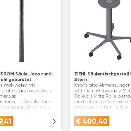
SROM Säule Jaco rund,
ZIEHL Säulentischgestell 
tahl gebürstet
Stern
is:Wahlweise mit
Kopfplatte Abmessungen
platte Jaco oder Amila
333 x 4 mmFußkreuz ø Mit
nierbar.
Rolle bis Mitte Rolle betr
rumfang:Tischsäule Jaco
mm Plattengröße max.: ø
nabmessung(mm): ø 60
mm Type: 5-Stern Fußkreu
mm): 707 Type: Jaco
Ausführung: 5-Stern inkl.
äche: schutzlackiert
Möbelrollen Säulenau…
9,41
€
400,40
ial: Schwarzstahl Mar…