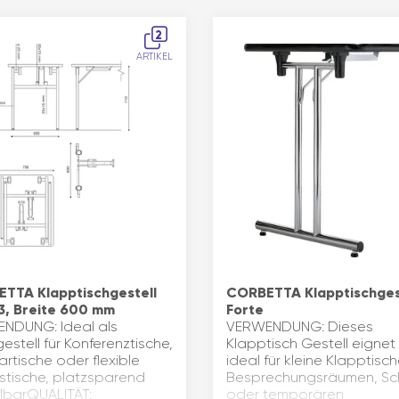
2
ARTIKEL
TTA Klapptischgestell
CORBETTA Klapptischges
 3, Breite 600 mm
Forte
NDUNG: Ideal als
VERWENDUNG: Dieses
estell für Konferenztische,
Klapptisch Gestell eignet 
rtische oder flexible
ideal für kleine Klapptisch
tstische, platzsparend
Besprechungsräumen, Sc
lbarQUALITÄT:
oder temporären