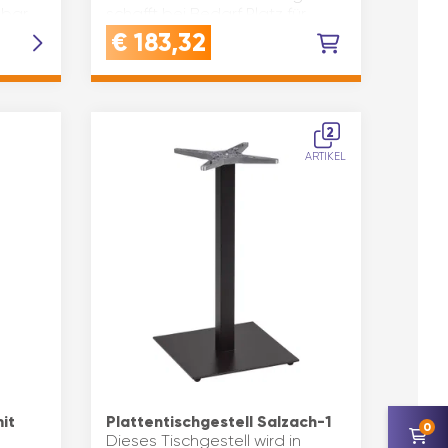
lbar
schafft bei Bedarf Platz für
ALITÄT
andere ZweckeEINFACHE
€
183,32
HANDHABUNG: Mit einer Hand
wird d…
2
ARTIKEL
it
Plattentischgestell Salzach-1
0
Dieses Tischgestell wird in