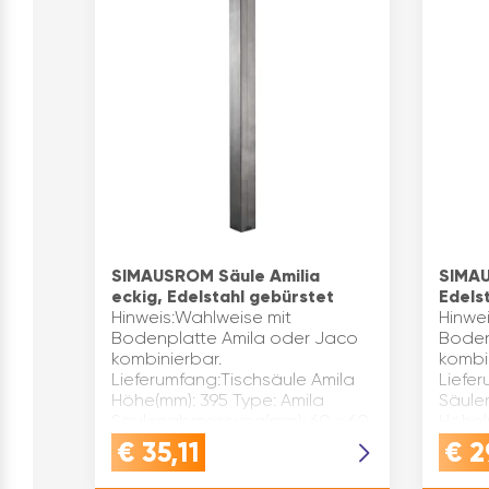
SIMAUSROM Säule Amilia
SIMAU
eckig, Edelstahl gebürstet
Edels
Hinweis:Wahlweise mit
Hinwe
Bodenplatte Amila oder Jaco
Boden
kombinierbar.
kombi
Lieferumfang:Tischsäule Amila
Liefe
Höhe(mm): 395 Type: Amila
Säule
Säulenabmessung(mm): 60 x 60
Höhe(
Oberfläche: schutzlackiert
Oberfl
€
35,11
€
2
Material: Schwarzstah…
Mater