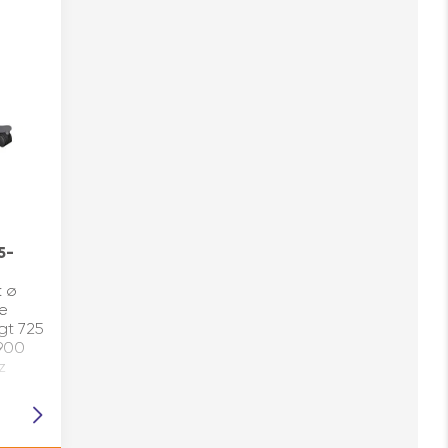
5-
: ø
te
ägt 725
 900
z