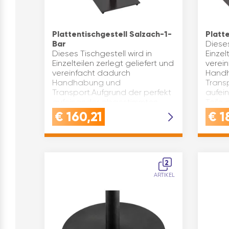
Plattentischgestell Salzach-1-
Platt
Bar
Dieses
Dieses Tischgestell wird in
Einzel
Einzelteilen zerlegt geliefert und
verei
vereinfacht dadurch
Hand
Handhabung und
Trans
Transport.Aufgrund der perfekt
aufei
aufeinander abgestimmten
Teile
Teile erfolgt der Zusammenbau
rasch
€
160,21
€
1
rasch und unk…
2
ARTIKEL