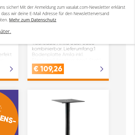
uns sicher! Mit der Anmeldung zum vasalat.com-Newsletter erklärst
, dass wir deine E-Mail Adresse für den Newsletterversand
iten.
Mehr zum Datenschutz
ach-2-
SIMAUSROM Bodenplatte
Amilia eckig inkl.
päter.
n
Anschraubplatte
ert und
Hinweis:Wahlweise mit
Tischsäule Amila oder Jaco
kombinierbar. Lieferumfang:1
erfekt
Bodenplatte Amila inkl.
en
Filzgleiter1 Anschraubteil, Stahl
menbau
pulverbeschichtet (RAL 9005,
€
109,26
tiefschwarz – Farbgebung i…
:
ENS-
N