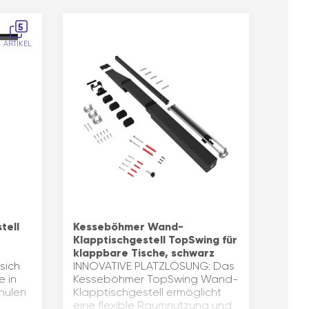
5
ARTIKEL
tell
Kesseböhmer Wand-
Klapptischgestell TopSwing für
klappbare Tische, schwarz
sich
INNOVATIVE PLATZLÖSUNG: Das
e in
Kesseböhmer TopSwing Wand-
hulen
Klapptischgestell ermöglicht
eine flexible Raumnutzung und