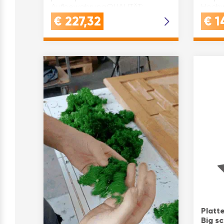
AufbewahrungQUALITÄT:
Hochw
Gefertigt aus hochwertigem
mit q
€
227,32
€
1
Stahl mit verchromter Obe…
mm),…
Platt
Big s