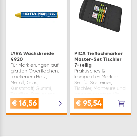
LYRA Wachskreide
PICA Tieflochmarker
4920
Master-Set Tischler
Für Markierungen auf
7-teilig
glatten Oberflächen,
Praktisches &
trockenem Holz,
kompaktes Markier-
Metall, Glas,
Set für Schreiner,
Kunststoff, Gummi,
Tischler, Monteure und
Textilien, Papier etc.
Innenausstatter. Mit
Ausführung: runde
herausziehbarem
€
16,56
€
95,54
Form Länge(mm): 90
Hang-Tab. Inhalt:1x
ø(mm): 9,5 Inhalt(ST): 12
3030 Pica Dry
Marke: Lyra Farbe: G…
Tieflochmarker1x 7070
Pica Fine Dry
Tieflochmark…