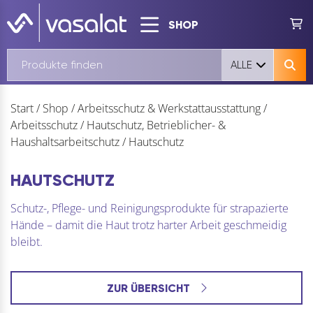
SHOP
ALLE
Start
/
Shop
/
Arbeitsschutz & Werkstattausstattung
/
Arbeitsschutz
/
Hautschutz, Betrieblicher- &
Haushaltsarbeitschutz
/
Hautschutz
HAUTSCHUTZ
Schutz-, Pflege- und Reinigungsprodukte für strapazierte
Hände – damit die Haut trotz harter Arbeit geschmeidig
bleibt.
ZUR ÜBERSICHT