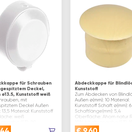
kkappe für Schrauben
Abdeckkappe für Blindlö
ngespitztem Deckel,
Kunststoff
 ø13.5, Kunststoff weiß
Zum Abdecken von Blindl
hrauben, mit
Außen ø(mm): 10 Material:
pitztem Deckel Außen
Kunststoff Schaft ø(mm): 6
 13,5 Material: Kunststoff
Schaftlänge(mm): 5,4
läche: weiß
Oberfläche: Ahorn natur 
tsangabe (ST): 20
1014 Inhaltsangabe (ST): 
,44
€
9,60