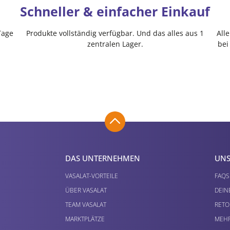
Schneller & einfacher Einkauf
Tage
Produkte vollständig verfügbar. Und das alles aus 1
All
zentralen Lager.
bei
DAS UNTERNEHMEN
UNS
VASALAT-VORTEILE
FAQS
ÜBER VASALAT
DEIN
TEAM VASALAT
RETO
MARKTPLÄTZE
MEHR