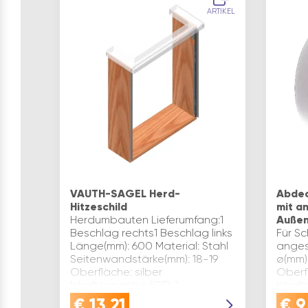
ARTIKEL
VAUTH-SAGEL Herd-
Abdec
Hitzeschild
mit a
Herdumbauten Lieferumfang:1
Außen
Beschlag rechts1 Beschlag links
Für Sc
Länge(mm): 600 Material: Stahl
anges
Seitenwandstärke(mm): 18-19
ø(mm):
Oberfläche: silber
Oberf
Inhaltsangabe (GT): 1
Inhal
€
13,21
€
9