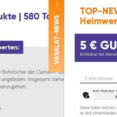
TOP-NEW
kte | 580 Top-Marken | 1 ze
-NEWS
Heimwer
ASALAT
perten:
V
Bohrlöcher der Clamex-P Bohrungen zu verdecken. Erh
 angeboten. Insgesamt stehen elf verschiedene Farb
 einzugehen.
Anti-Roboter-
Deine Daten sind bei 
r
du dich einverstanden