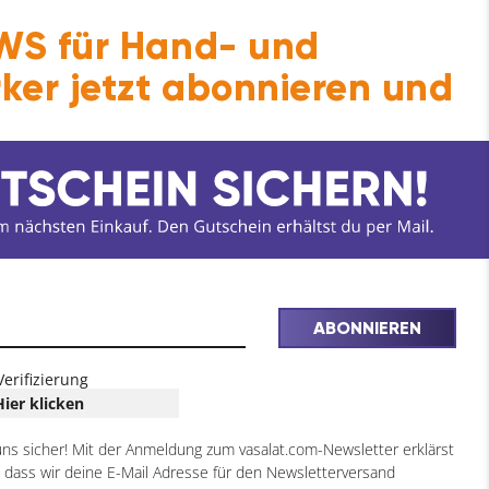
S für Hand- und
ntrales Lager
<<<
ker jetzt abonnieren und
ältlich in einer 45° sowie einer 90°
en zur Auswahl um auf die diversen
ABONNIEREN
Verifizierung
Hier klicken
uns sicher! Mit der Anmeldung zum vasalat.com-Newsletter erklärst
, dass wir deine E-Mail Adresse für den Newsletterversand