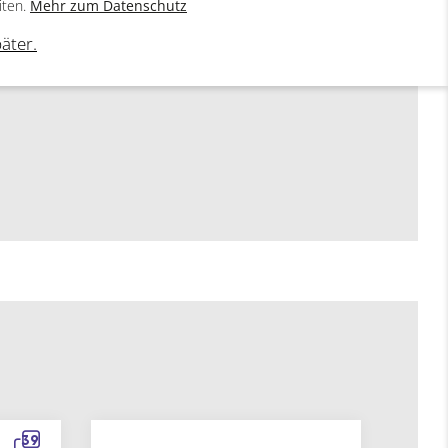
iten.
Mehr zum Datenschutz
päter.
39