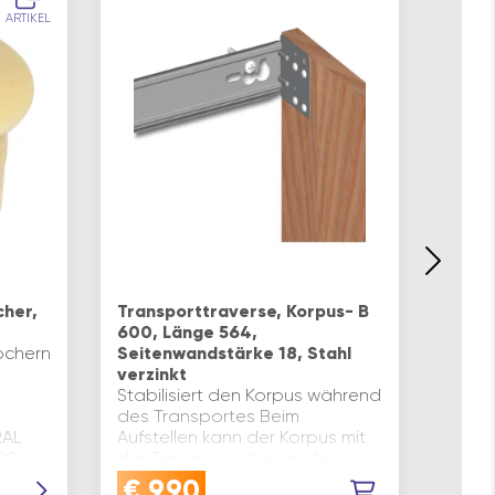
ARTIKEL
cher,
Transporttraverse, Korpus- B
LAME
600, Länge 564,
Abde
öchern
Seitenwandstärke 18, Stahl
VERW
verzinkt
für d
Stabilisiert den Korpus während
Korpu
des Transportes Beim
Befes
RAL
Aufstellen kann der Korpus mit
Cabi
100
der Traverse sicher an der
robus
Wand befestigt werden
und m
€
9,90
€
9