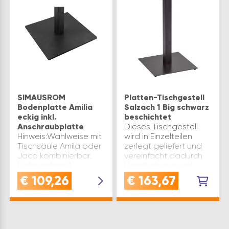
SIMAUSROM
Platten-Tischgestell
Bodenplatte Amilia
Salzach 1 Big schwarz
eckig inkl.
beschichtet
Anschraubplatte
Dieses Tischgestell
Hinweis:Wahlweise mit
wird in Einzelteilen
Tischsäule Amila oder
zerlegt geliefert und
Jaco kombinierbar.
vereinfacht dadurch
Lieferumfang:1
Handhabung und
Bodenplatte Amila inkl.
Transport.Aufgrund
€
109,26
€
163,67
Filzgleiter1
der perfekt
Anschraubteil, Stahl
aufeinander
pulverbeschichtet
abgestimmten Teile
(RAL 9005, tiefschwarz
erfolgt der
– Farbgebung i…
Zusammenbau rasch