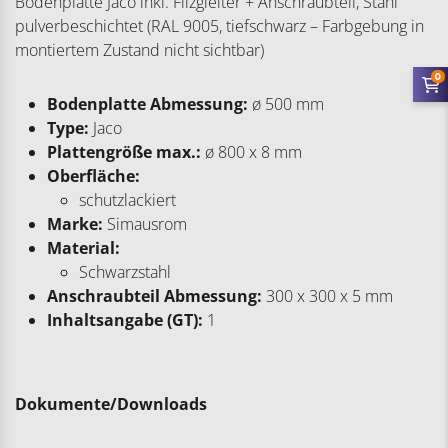
Bodenplatte Jaco inkl. Filzgleiter + Anschraubteil, Stahl
pulverbeschichtet (RAL 9005, tiefschwarz – Farbgebung in
montiertem Zustand nicht sichtbar)
0
Bodenplatte Abmessung:
ø 500 mm
Type:
Jaco
Plattengröße max.:
ø 800 x 8 mm
Oberfläche:
schutzlackiert
Marke:
Simausrom
Material:
Schwarzstahl
Anschraubteil Abmessung:
300 x 300 x 5 mm
Inhaltsangabe (GT):
1
Dokumente/Downloads